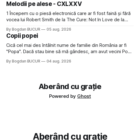
timp pui și latră prin gard la lumea care trece prin zonă). Am
Melodii pe alese - CXLXXV
avut, în schimb, o belea
1 Începem cu o piesă electronică care ar fi fost faină și fără
vocea lui Robert Smith de la The Cure: Not In Love de la
Crystal Castles, o formație cu multe piese faine (păcat că s-
By Bogdan BUCUR
05 aug. 2026
a dovedit că jumătatea masculină a acelui duo era cam
Copii popei
dubioasă...) 2. Băgăm la
Cică cel mai des întâlnit nume de familie din România ar fi
"Popa". Dacă stau bine să mă gândesc, am avut vecini Popa
sau colegi de școala Popa cam peste tot deci are sens.
By Bogdan BUCUR
04 aug. 2026
Dexonline spune de etimologia termenului de popă că ar
veni din slava veche, popŭ,
Aberând cu grație
Powered by
Ghost
Aberând cu grație