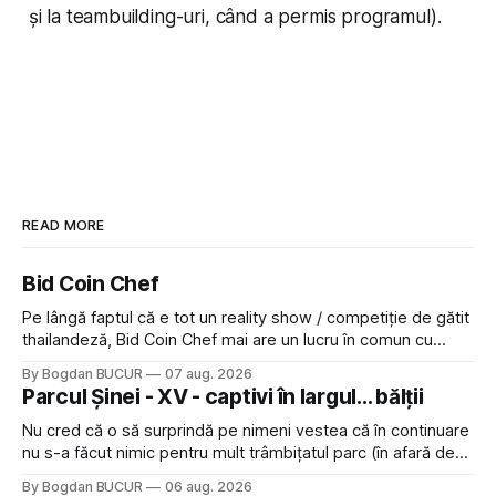
și la teambuilding-uri, când a permis programul).
READ MORE
Bid Coin Chef
Pe lângă faptul că e tot un reality show / competiție de gătit
thailandeză, Bid Coin Chef mai are un lucru în comun cu
Restaurant War Street King Thailand: și acest show m-a
By Bogdan BUCUR
07 aug. 2026
lăsat rece la prima vedere, după care m-a făcut să mă
Parcul Șinei - XV - captivi în largul... bălții
îndrăgostesc de el. Nu mi-a plăcut faptul
Nu cred că o să surprindă pe nimeni vestea că în continuare
nu s-a făcut nimic pentru mult trâmbițatul parc (în afară de
faptul că potăile apărute acolo astă-primăvară au făcut între
By Bogdan BUCUR
06 aug. 2026