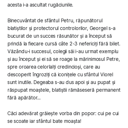
acesta i-a ascultat rugăciunile.
Binecuvântat de sfântul Petru, răpunătorul
blatiștilor și protectorul controlorilor, Georgel s-a
bucurat de un succes răsunător și a început să
prindă la fiecare cursă câte 2-3 nefericiți fără bilet.
Văzându-i succesul, colegii săi i-au urmat exemplu
și au început și ei să se roage la mărinimosul Petre,
spre oroarea celorlalți credincioși, care au
descoperit îngroziți că iconițele cu sfântul Viorel
sunt inutile. Degeaba s-au dus apoi și au pupat și
răspupat moaștele, blatiștii rămăseseră permanent
fără apărător...
Căci adevărat grăiește vorba din popor: cui pe cui
se scoate iar sfântul bate moașta!