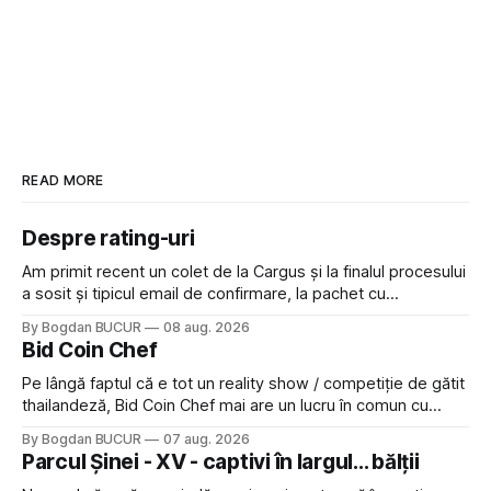
READ MORE
Despre rating-uri
Am primit recent un colet de la Cargus și la finalul procesului
a sosit și tipicul email de confirmare, la pachet cu
rugămintea de a lăsa o recenzie. Cum sunt adeptul
By Bogdan BUCUR
08 aug. 2026
feedback-ului și eram în toate bune, de data asta am dat
Bid Coin Chef
click să le las un rating. Un 5
Pe lângă faptul că e tot un reality show / competiție de gătit
thailandeză, Bid Coin Chef mai are un lucru în comun cu
Restaurant War Street King Thailand: și acest show m-a
By Bogdan BUCUR
07 aug. 2026
lăsat rece la prima vedere, după care m-a făcut să mă
Parcul Șinei - XV - captivi în largul... bălții
îndrăgostesc de el. Nu mi-a plăcut faptul