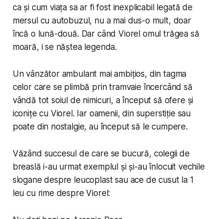
ca și cum viața sa ar fi fost inexplicabil legată de
mersul cu autobuzul, nu a mai dus-o mult, doar
încă o lună-două. Dar când Viorel omul trăgea să
moară, i se năștea legenda.
Un vânzător ambulant mai ambițios, din tagma
celor care se plimbă prin tramvaie încercând să
vândă tot soiul de nimicuri, a început să ofere și
iconițe cu Viorel. Iar oamenii, din superstiție sau
poate din nostalgie, au început să le cumpere.
Văzând succesul de care se bucură, colegii de
breaslă i-au urmat exemplul și și-au înlocuit vechile
slogane despre leucoplast sau ace de cusut la 1
leu cu rime despre Viorel: