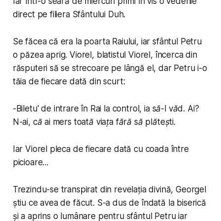
Iar într-o seară de miercuri primi în vis o vedenie
direct pe filiera Sfântului Duh.
Se făcea că era la poarta Raiului, iar sfântul Petru
o păzea aprig. Viorel, blatistul Viorel, încerca din
răsputeri să se strecoare pe lângă el, dar Petru i-o
tăia de fiecare dată din scurt:
-
Biletu' de intrare în Rai la control, ia să-l văd. Ai?
N-ai, că ai mers toată viața fără să plătești
.
Iar Viorel pleca de fiecare dată cu coada între
picioare...
Trezindu-se transpirat din revelația divină, Georgel
știu ce avea de făcut. S-a dus de îndată la biserică
și a aprins o lumânare pentru sfântul Petru iar