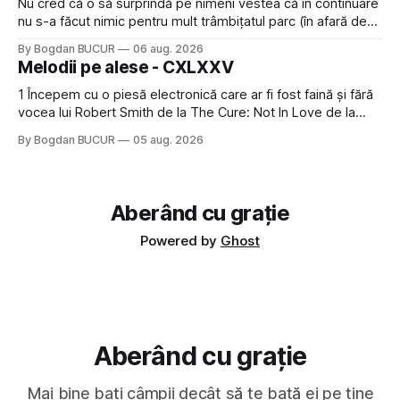
Nu cred că o să surprindă pe nimeni vestea că în continuare
nu s-a făcut nimic pentru mult trâmbițatul parc (în afară de
faptul că potăile apărute acolo astă-primăvară au făcut între
By Bogdan BUCUR
06 aug. 2026
timp pui și latră prin gard la lumea care trece prin zonă). Am
Melodii pe alese - CXLXXV
avut, în schimb, o belea
1 Începem cu o piesă electronică care ar fi fost faină și fără
vocea lui Robert Smith de la The Cure: Not In Love de la
Crystal Castles, o formație cu multe piese faine (păcat că s-
By Bogdan BUCUR
05 aug. 2026
a dovedit că jumătatea masculină a acelui duo era cam
dubioasă...) 2. Băgăm la
Aberând cu grație
Powered by
Ghost
Aberând cu grație
Mai bine bați câmpii decât să te bată ei pe tine