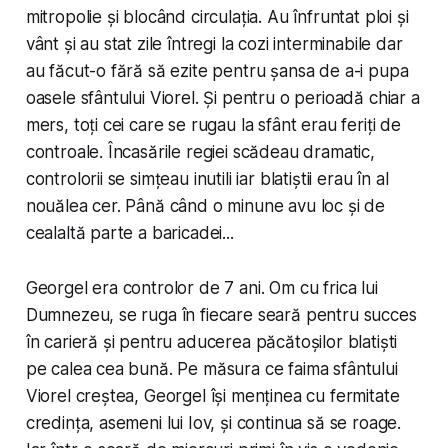
mitropolie și blocând circulația. Au înfruntat ploi și
vânt și au stat zile întregi la cozi interminabile dar
au făcut-o fără să ezite pentru șansa de a-i pupa
oasele sfântului Viorel. Și pentru o perioadă chiar a
mers, toți cei care se rugau la sfânt erau feriți de
controale. Încasările regiei scădeau dramatic,
controlorii se simțeau inutili iar blatiștii erau în al
nouălea cer. Până când o minune avu loc și de
cealaltă parte a baricadei...
Georgel era controlor de 7 ani. Om cu frica lui
Dumnezeu, se ruga în fiecare seară pentru succes
în carieră și pentru aducerea păcătoșilor blatiști
pe calea cea bună. Pe măsura ce faima sfântului
Viorel creștea, Georgel își menținea cu fermitate
credința, asemeni lui Iov, și continua să se roage.