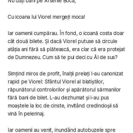
Nu dați bani pe Arsenie Boca,
Cu icoana lui Viorel mergeți moca!
Iar oamenii cumpărau. În fond, o icoană costa doar
cât două bilete. Și dacă Viorel putuse să circule
atâția ani fără să plătească, era clar că era protejat
de Dumnezeu. Cum să te pui deci cu Ăl de sus?
Simțind miros de profit, înalții prelați l-au canonizat
rapid pe Viorel: Sfântul Viorel al blatiștilor,
răpunătorul controlorilor și apărătorul sărmanilor
fără bani de bilet. L-au dezhumat și i-au pus
moaștele la loc de cinste, invitând credincioșii să
vină în pelerinaj.
Iar oamenii au venit, inundând autobuzele spre