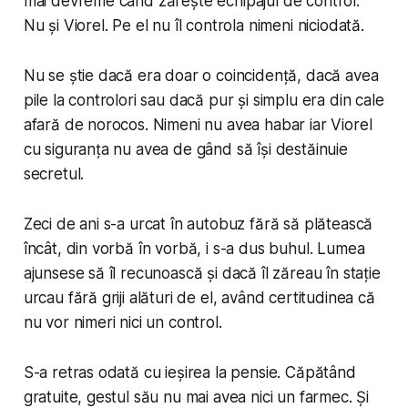
mai devreme când zărește echipajul de control.
Nu și Viorel. Pe el nu îl controla nimeni niciodată.
Nu se știe dacă era doar o coincidență, dacă avea
pile la controlori sau dacă pur și simplu era din cale
afară de norocos. Nimeni nu avea habar iar Viorel
cu siguranța nu avea de gând să își destăinuie
secretul.
Zeci de ani s-a urcat în autobuz fără să plătească
încât, din vorbă în vorbă, i s-a dus buhul. Lumea
ajunsese să îl recunoască și dacă îl zăreau în stație
urcau fără griji alături de el, având certitudinea că
nu vor nimeri nici un control.
S-a retras odată cu ieșirea la pensie. Căpătând
gratuite, gestul său nu mai avea nici un farmec. Și