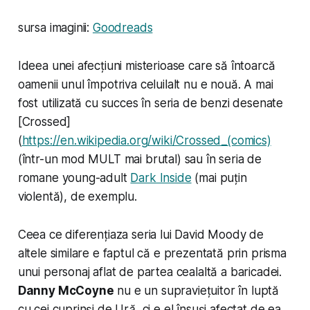
sursa imaginii:
Goodreads
Ideea unei afecțiuni misterioase care să întoarcă
oamenii unul împotriva celuilalt nu e nouă. A mai
fost utilizată cu succes în seria de benzi desenate
[Crossed]
(
https://en.wikipedia.org/wiki/Crossed_(comics)
(într-un mod MULT mai brutal) sau în seria de
romane young-adult
Dark Inside
(mai puțin
violentă), de exemplu.
Ceea ce diferențiaza seria lui David Moody de
altele similare e faptul că e prezentată prin prisma
unui personaj aflat de partea cealaltă a baricadei.
Danny McCoyne
nu e un supraviețuitor în luptă
cu cei cuprinși de
Ură
, ci e el însuși afectat de ea