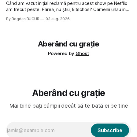
Când am văzut inițial reclamă pentru acest show pe Netflix
am trecut peste. Părea, nu știu, kitschos? Oamenii urlau în
tailandeză pe fundal, era cu street food față de chestiile mai
By Bogdan BUCUR
03 aug. 2026
fine dining din alte show-uri... așa că am zis pas. Apoi ceva,
poate plictiseala sau lipsa de alternative pe
Aberând cu grație
Powered by
Ghost
Aberând cu grație
Mai bine bați câmpii decât să te bată ei pe tine
Subscribe