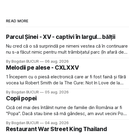
READ MORE
Parcul Șinei - XV - captivi în largul... bălții
Nu cred că o să surprindă pe nimeni vestea că în continuare
nu s-a făcut nimic pentru mult trâmbițatul parc (în afară de
faptul că potăile apărute acolo astă-primăvară au făcut între
By Bogdan BUCUR
06 aug. 2026
timp pui și latră prin gard la lumea care trece prin zonă). Am
Melodii pe alese - CXLXXV
avut, în schimb, o belea
1 Începem cu o piesă electronică care ar fi fost faină și fără
vocea lui Robert Smith de la The Cure: Not In Love de la
Crystal Castles, o formație cu multe piese faine (păcat că s-
By Bogdan BUCUR
05 aug. 2026
a dovedit că jumătatea masculină a acelui duo era cam
Copii popei
dubioasă...) 2. Băgăm la
Cică cel mai des întâlnit nume de familie din România ar fi
"Popa". Dacă stau bine să mă gândesc, am avut vecini Popa
sau colegi de școala Popa cam peste tot deci are sens.
By Bogdan BUCUR
04 aug. 2026
Dexonline spune de etimologia termenului de popă că ar
Restaurant War Street King Thailand
veni din slava veche, popŭ,