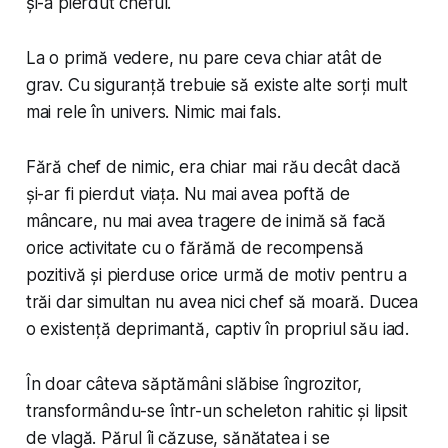
și-a pierdut cheful.
La o primă vedere, nu pare ceva chiar atât de
grav. Cu siguranță trebuie să existe alte sorți mult
mai rele în univers. Nimic mai fals.
Fără chef de nimic, era chiar mai rău decât dacă
și-ar fi pierdut viața. Nu mai avea poftă de
mâncare, nu mai avea tragere de inimă să facă
orice activitate cu o fărămă de recompensă
pozitivă și pierduse orice urmă de motiv pentru a
trăi dar simultan nu avea nici chef să moară. Ducea
o existență deprimantă, captiv în propriul său iad.
În doar câteva săptămâni slăbise îngrozitor,
transformându-se într-un scheleton rahitic și lipsit
de vlagă. Părul îi căzuse, sănătatea i se