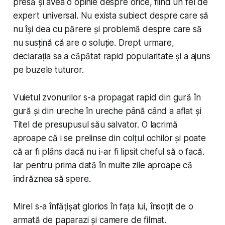
presă și avea o opinie despre orice, fiind un fel de
expert universal. Nu exista subiect despre care să
nu își dea cu părere și problemă despre care să
nu susțină că are o soluție. Drept urmare,
declarația sa a căpătat rapid popularitate și a ajuns
pe buzele tuturor.
Vuietul zvonurilor s-a propagat rapid din gură în
gură și din ureche în ureche până când a aflat și
Titel de presupusul său salvator. O lacrimă
aproape că i se prelinse din colțul ochilor și poate
că ar fi plâns dacă nu i-ar fi lipsit cheful să o facă.
Iar pentru prima dată în multe zile aproape că
îndrăznea să spere.
Mirel s-a înfățișat glorios în fața lui, însoțit de o
armată de paparazi și camere de filmat.