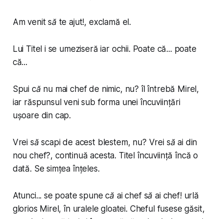
Am venit să te ajut!
, exclamă el.
Lui Titel i se umeziseră iar ochii. Poate că... poate
că...
Spui că nu mai chef de nimic, nu?
îl întrebă Mirel,
iar răspunsul veni sub forma unei încuviințări
ușoare din cap.
Vrei să scapi de acest blestem, nu? Vrei să ai din
nou chef?
, continuă acesta. Titel încuviință încă o
dată. Se simțea înțeles.
Atunci... se poate spune că ai chef să ai chef!
urlă
glorios Mirel, în uralele gloatei. Cheful fusese găsit,