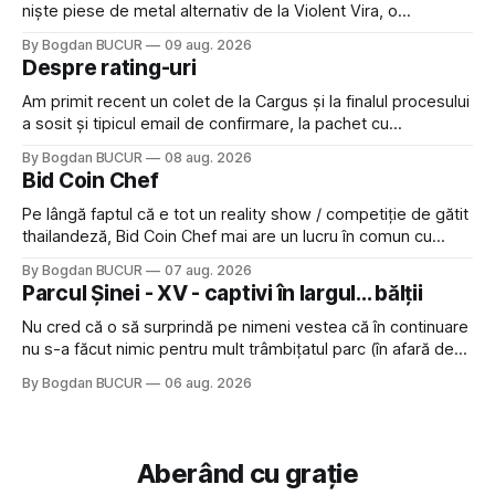
niște piese de metal alternativ de la Violent Vira, o
americancă de origine mexicană cu o voce potrivită pentru
By Bogdan BUCUR
09 aug. 2026
acest gen. E genul de muzică pe care îl ascultam cu plăcere
Despre rating-uri
acum 15-20 de ani și mă bucur să văd
Am primit recent un colet de la Cargus și la finalul procesului
a sosit și tipicul email de confirmare, la pachet cu
rugămintea de a lăsa o recenzie. Cum sunt adeptul
By Bogdan BUCUR
08 aug. 2026
feedback-ului și eram în toate bune, de data asta am dat
Bid Coin Chef
click să le las un rating. Un 5
Pe lângă faptul că e tot un reality show / competiție de gătit
thailandeză, Bid Coin Chef mai are un lucru în comun cu
Restaurant War Street King Thailand: și acest show m-a
By Bogdan BUCUR
07 aug. 2026
lăsat rece la prima vedere, după care m-a făcut să mă
Parcul Șinei - XV - captivi în largul... bălții
îndrăgostesc de el. Nu mi-a plăcut faptul
Nu cred că o să surprindă pe nimeni vestea că în continuare
nu s-a făcut nimic pentru mult trâmbițatul parc (în afară de
faptul că potăile apărute acolo astă-primăvară au făcut între
By Bogdan BUCUR
06 aug. 2026
timp pui și latră prin gard la lumea care trece prin zonă). Am
avut, în schimb, o belea
Aberând cu grație