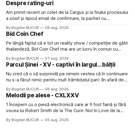
Despre rating-uri
Am primit recent un colet de la Cargus și la finalul procesului
a sosit și tipicul email de confirmare, la pachet cu
rugămintea de a lăsa o recenzie. Cum sunt adeptul
By Bogdan BUCUR
08 aug. 2026
feedback-ului și eram în toate bune, de data asta am dat
Bid Coin Chef
click să le las un rating. Un 5
Pe lângă faptul că e tot un reality show / competiție de gătit
thailandeză, Bid Coin Chef mai are un lucru în comun cu
Restaurant War Street King Thailand: și acest show m-a
By Bogdan BUCUR
07 aug. 2026
lăsat rece la prima vedere, după care m-a făcut să mă
Parcul Șinei - XV - captivi în largul... bălții
îndrăgostesc de el. Nu mi-a plăcut faptul
Nu cred că o să surprindă pe nimeni vestea că în continuare
nu s-a făcut nimic pentru mult trâmbițatul parc (în afară de
faptul că potăile apărute acolo astă-primăvară au făcut între
By Bogdan BUCUR
06 aug. 2026
timp pui și latră prin gard la lumea care trece prin zonă). Am
Melodii pe alese - CXLXXV
avut, în schimb, o belea
1 Începem cu o piesă electronică care ar fi fost faină și fără
vocea lui Robert Smith de la The Cure: Not In Love de la
Crystal Castles, o formație cu multe piese faine (păcat că s-
By Bogdan BUCUR
05 aug. 2026
a dovedit că jumătatea masculină a acelui duo era cam
dubioasă...) 2. Băgăm la