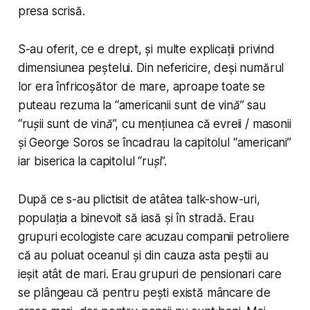
presa scrisă.
S-au oferit, ce e drept, și multe explicații privind
dimensiunea peștelui. Din nefericire, deși numărul
lor era înfricoșător de mare, aproape toate se
puteau rezuma la “
americanii sunt de vină
” sau
“
rușii sunt de vină
”, cu mențiunea că evreii / masonii
și George Soros se încadrau la capitolul “
americani
”
iar biserica la capitolul “
ruși
”.
După ce s-au plictisit de atâtea talk-show-uri,
populația a binevoit să iasă și în stradă. Erau
grupuri ecologiste care acuzau companii petroliere
că au poluat oceanul și din cauza asta peștii au
ieșit atât de mari. Erau grupuri de pensionari care
se plângeau că pentru pești există mâncare de