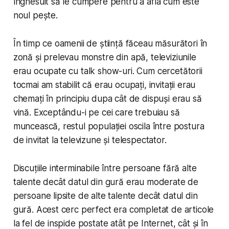
înghesuit să le cumpere pentru a afla cum este
noul pește.
În timp ce oamenii de știință făceau măsurători în
zonă și prelevau monstre din apă, televiziunile
erau ocupate cu talk show-uri. Cum cercetătorii
tocmai am stabilit că erau ocupați, invitații erau
chemați în principiu dupa cât de dispuși erau să
vină. Exceptându-i pe cei care trebuiau să
muncească, restul populației oscila între postura
de invitat la televizune și telespectator.
Discuțiile interminabile între persoane fără alte
talente decât datul din gură erau moderate de
persoane lipsite de alte talente decât datul din
gură. Acest cerc perfect era completat de articole
la fel de inspide postate atât pe Internet, cât și în