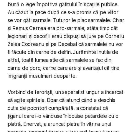
bună o lege împotriva gătitulul în spațiile publice.
Au căzut la pace după ce s-a promis că pe viitor
se vor găti sarmale. Tuturor le plac sarmalele. Chiar
și Remus Cernea era pro-sarmale, atâta timp cât
legionarii și dacofilii erau dispuși să jure pe Corneliu
Zelea Codreanu și pe Decebal că sarmalele nu vor
fi făcute din carne de delfin. Jurăminte inutile de
altfel, toată lumea știe că sarmalele se fac din
carne de porc, carne care are și avantajul că ține
imigranții musulmani deoparte.
Vorbind de teroriști, un separatist ungur a încercat
să agite spiritele. Doar că atunci când a deschis
cutia de pocnitori cumpărată, a constatat că
țiganul care i-o vânduse înlocuise petardele cu o
piatră. Enervat, a aruncat piatra în vitrina unui
magazin, moment în care a izbucnit haosul: nu se