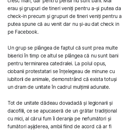
cresc mari, dar pentru pensii nu sunt bani. Mai
erau și grupuri de tineri veniți pentru a-și putea da
check-in precum și grupuri de tineri veniți pentru a
putea spune că au venit dar nu și-au dat check in
pe Facebook.
Un grup se plângea de faptul că sunt prea multe
biserici în timp ce altul se plângea că nu sunt bani
pentru terminarea catedralei. La polul opus,
ciobanii protestatari se înțelegeau de minune cu
iubitorii de animale, demonstrând că exista totuși
un dram de unitate în cadrul mulțimii adunate.
Tot de unitate dădeau dovadadă și legionarii și
dacofilii, ce se apucaseră de un grătar tradițional
cu mici, al cărui fum îi deranja pe nefumători și
fumători așijderea, ambii fiind de acord că ar fi