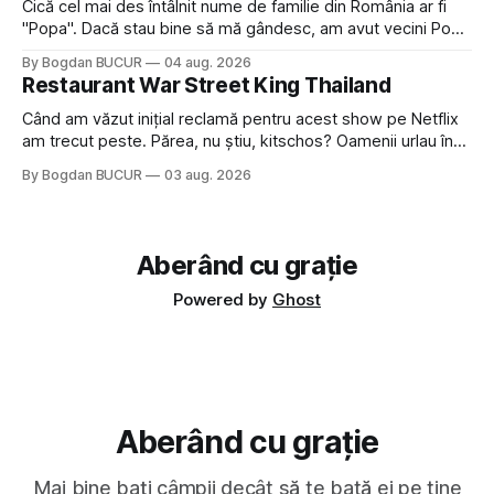
Cică cel mai des întâlnit nume de familie din România ar fi
"Popa". Dacă stau bine să mă gândesc, am avut vecini Popa
sau colegi de școala Popa cam peste tot deci are sens.
By Bogdan BUCUR
04 aug. 2026
Dexonline spune de etimologia termenului de popă că ar
Restaurant War Street King Thailand
veni din slava veche, popŭ,
Când am văzut inițial reclamă pentru acest show pe Netflix
am trecut peste. Părea, nu știu, kitschos? Oamenii urlau în
tailandeză pe fundal, era cu street food față de chestiile mai
By Bogdan BUCUR
03 aug. 2026
fine dining din alte show-uri... așa că am zis pas. Apoi ceva,
poate plictiseala sau lipsa de alternative pe
Aberând cu grație
Powered by
Ghost
Aberând cu grație
Mai bine bați câmpii decât să te bată ei pe tine