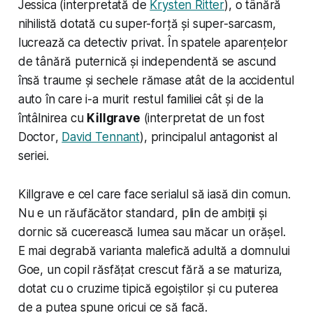
Jessica (interpretată de
Krysten Ritter
), o tânără
nihilistă dotată cu super-forță și super-sarcasm,
lucrează ca detectiv privat. În spatele aparențelor
de tânără puternică și independentă se ascund
însă traume și sechele rămase atât de la accidentul
auto în care i-a murit restul familiei cât și de la
întâlnirea cu
Killgrave
(interpretat de un fost
Doctor
,
David Tennant
), principalul antagonist al
seriei.
Killgrave e cel care face serialul să iasă din comun.
Nu e un răufăcător standard, plin de ambiții și
dornic să cucerească lumea sau măcar un orășel.
E mai degrabă varianta malefică adultă a domnului
Goe, un copil răsfățat crescut fără a se maturiza,
dotat cu o cruzime tipică egoiștilor și cu puterea
de a putea spune oricui ce să facă.