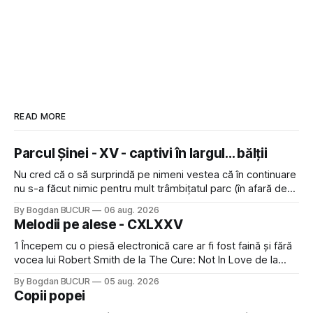
READ MORE
Parcul Șinei - XV - captivi în largul... bălții
Nu cred că o să surprindă pe nimeni vestea că în continuare
nu s-a făcut nimic pentru mult trâmbițatul parc (în afară de
faptul că potăile apărute acolo astă-primăvară au făcut între
By Bogdan BUCUR
06 aug. 2026
timp pui și latră prin gard la lumea care trece prin zonă). Am
Melodii pe alese - CXLXXV
avut, în schimb, o belea
1 Începem cu o piesă electronică care ar fi fost faină și fără
vocea lui Robert Smith de la The Cure: Not In Love de la
Crystal Castles, o formație cu multe piese faine (păcat că s-
By Bogdan BUCUR
05 aug. 2026
a dovedit că jumătatea masculină a acelui duo era cam
Copii popei
dubioasă...) 2. Băgăm la