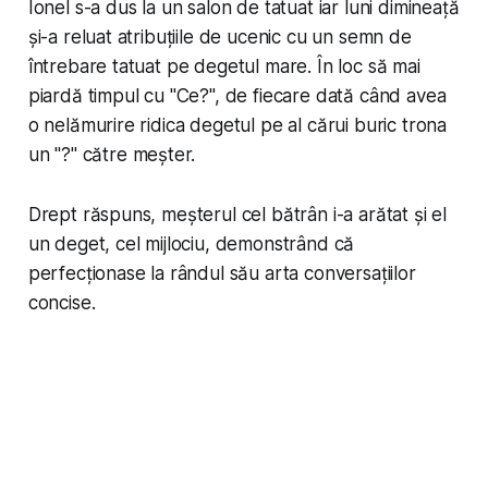
Ionel s-a dus la un salon de tatuat iar luni dimineață
și-a reluat atribuțiile de ucenic cu un semn de
întrebare tatuat pe degetul mare. În loc să mai
piardă timpul cu "
Ce?
", de fiecare dată când avea
o nelămurire ridica degetul pe al cărui buric trona
un "
?
" către meșter.
Drept răspuns, meșterul cel bătrân i-a arătat și el
un deget, cel mijlociu, demonstrând că
perfecționase la rândul său arta conversațiilor
concise.