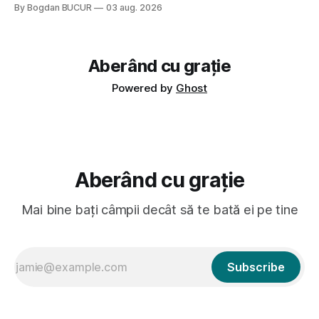
tailandeză pe fundal, era cu street food față de chestiile mai
By Bogdan BUCUR
03 aug. 2026
fine dining din alte show-uri... așa că am zis pas. Apoi ceva,
poate plictiseala sau lipsa de alternative pe
Aberând cu grație
Powered by
Ghost
Aberând cu grație
Mai bine bați câmpii decât să te bată ei pe tine
Subscribe