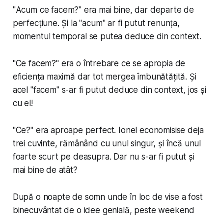
"
Acum ce facem?
" era mai bine, dar departe de
perfecțiune. Și la "
acum
" ar fi putut renunța,
momentul temporal se putea deduce din context.
"
Ce facem?
" era o întrebare ce se apropia de
eficiența maximă dar tot mergea îmbunătățită. Și
acel "
facem
" s-ar fi putut deduce din context, jos și
cu el!
"
Ce?
" era aproape perfect. Ionel economisise deja
trei cuvinte, rămânând cu unul singur, și încă unul
foarte scurt pe deasupra. Dar nu s-ar fi putut și
mai bine de atât?
După o noapte de somn unde în loc de vise a fost
binecuvântat de o idee genială, peste weekend