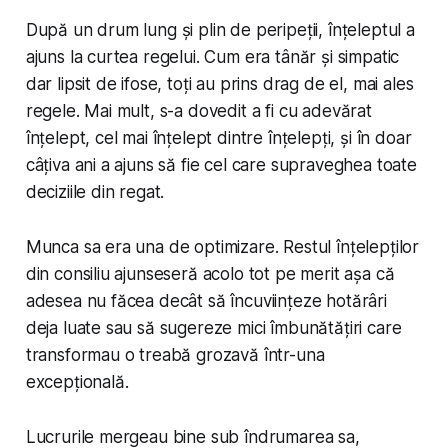
După un drum lung și plin de peripeții, înțeleptul a
ajuns la curtea regelui. Cum era tânăr și simpatic
dar lipsit de ifose, toți au prins drag de el, mai ales
regele. Mai mult, s-a dovedit a fi cu adevărat
înțelept, cel mai înțelept dintre înțelepți, și în doar
câțiva ani a ajuns să fie cel care supraveghea toate
deciziile din regat.
Munca sa era una de optimizare. Restul înțelepților
din consiliu ajunseseră acolo tot pe merit așa că
adesea nu făcea decât să încuviințeze hotărâri
deja luate sau să sugereze mici îmbunătățiri care
transformau o treabă grozavă într-una
excepțională.
Lucrurile mergeau bine sub îndrumarea sa,