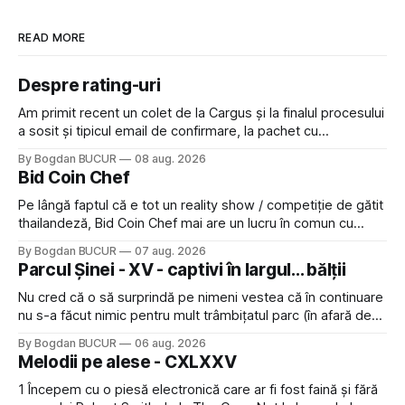
READ MORE
Despre rating-uri
Am primit recent un colet de la Cargus și la finalul procesului
a sosit și tipicul email de confirmare, la pachet cu
rugămintea de a lăsa o recenzie. Cum sunt adeptul
By Bogdan BUCUR
08 aug. 2026
feedback-ului și eram în toate bune, de data asta am dat
Bid Coin Chef
click să le las un rating. Un 5
Pe lângă faptul că e tot un reality show / competiție de gătit
thailandeză, Bid Coin Chef mai are un lucru în comun cu
Restaurant War Street King Thailand: și acest show m-a
By Bogdan BUCUR
07 aug. 2026
lăsat rece la prima vedere, după care m-a făcut să mă
Parcul Șinei - XV - captivi în largul... bălții
îndrăgostesc de el. Nu mi-a plăcut faptul
Nu cred că o să surprindă pe nimeni vestea că în continuare
nu s-a făcut nimic pentru mult trâmbițatul parc (în afară de
faptul că potăile apărute acolo astă-primăvară au făcut între
By Bogdan BUCUR
06 aug. 2026
timp pui și latră prin gard la lumea care trece prin zonă). Am
Melodii pe alese - CXLXXV
avut, în schimb, o belea
1 Începem cu o piesă electronică care ar fi fost faină și fără