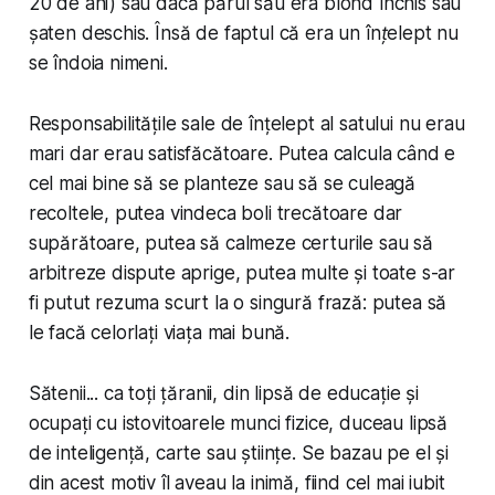
20 de ani) sau dacă părul său era blond închis sau
șaten deschis. Însă de faptul că era un
înțelept
nu
se îndoia nimeni.
Responsabilitățile sale de înțelept al satului nu erau
mari dar erau satisfăcătoare. Putea calcula când e
cel mai bine să se planteze sau să se culeagă
recoltele, putea vindeca boli trecătoare dar
supărătoare, putea să calmeze certurile sau să
arbitreze dispute aprige, putea multe și toate s-ar
fi putut rezuma scurt la o singură frază: putea să
le facă celorlați viața mai bună.
Sătenii... ca toți țăranii, din lipsă de educație și
ocupați cu istovitoarele munci fizice, duceau lipsă
de inteligență, carte sau științe. Se bazau pe el și
din acest motiv îl aveau la inimă, fiind cel mai iubit