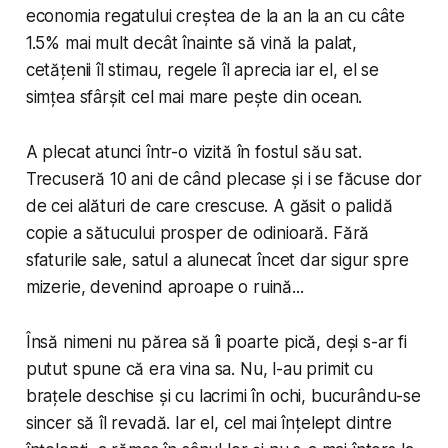
economia regatului creștea de la an la an cu câte
1.5% mai mult decât înainte să vină la palat,
cetățenii îl stimau, regele îl aprecia iar el, el se
simțea sfârșit cel mai mare pește din ocean.
A plecat atunci într-o vizită în fostul său sat.
Trecuseră 10 ani de când plecase și i se făcuse dor
de cei alături de care crescuse. A găsit o palidă
copie a sătucului prosper de odinioară. Fără
sfaturile sale, satul a alunecat încet dar sigur spre
mizerie, devenind aproape o ruină...
Însă nimeni nu părea să îi poarte pică, deși s-ar fi
putut spune că era vina sa. Nu, l-au primit cu
brațele deschise și cu lacrimi în ochi, bucurându-se
sincer să îl revadă. Iar el, cel mai înțelept dintre