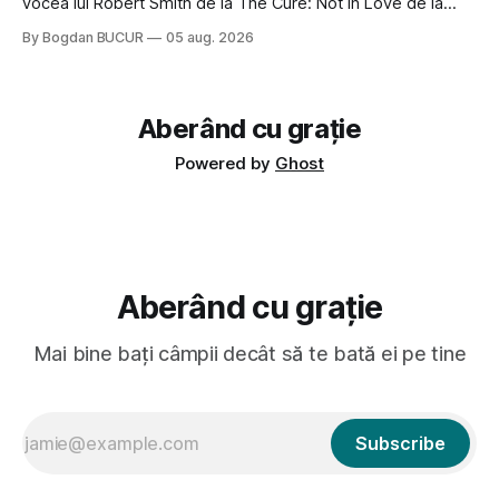
vocea lui Robert Smith de la The Cure: Not In Love de la
Crystal Castles, o formație cu multe piese faine (păcat că s-
By Bogdan BUCUR
05 aug. 2026
a dovedit că jumătatea masculină a acelui duo era cam
dubioasă...) 2. Băgăm la
Aberând cu grație
Powered by
Ghost
Aberând cu grație
Mai bine bați câmpii decât să te bată ei pe tine
Subscribe