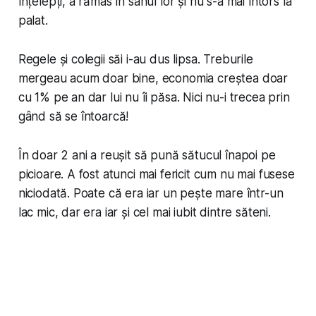
înțelepți, a rămas în sânul lor și nu s-a mai întors la
palat.
Regele și colegii săi i-au dus lipsa. Treburile
mergeau acum doar bine, economia creștea doar
cu 1% pe an dar lui nu îi păsa. Nici nu-i trecea prin
gând să se întoarcă!
În doar 2 ani a reușit să pună sătucul înapoi pe
picioare. A fost atunci mai fericit cum nu mai fusese
niciodată. Poate că era iar un pește mare într-un
lac mic, dar era iar și cel mai iubit dintre săteni.