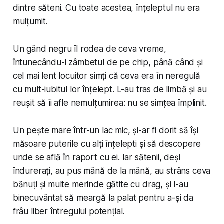
dintre săteni. Cu toate acestea, înțeleptul nu era
mulțumit.
Un gând negru îl rodea de ceva vreme,
întunecându-i zâmbetul de pe chip, până când și
cel mai lent locuitor simți că ceva era în neregulă
cu mult-iubitul lor înțelept. L-au tras de limbă și au
reușit să îi afle nemulțumirea: nu se simțea împlinit.
Un pește mare într-un lac mic, și-ar fi dorit să își
măsoare puterile cu alți înțelepti și să descopere
unde se află în raport cu ei. Iar sătenii, deși
îndurerați, au pus mână de la mână, au strâns ceva
bănuți și multe merinde gătite cu drag, și l-au
binecuvântat să meargă la palat pentru a-și da
frâu liber întregului potențial.