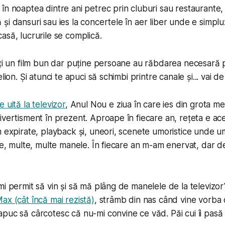
în noaptea dintre ani petrec prin cluburi sau restaurante,
i dansuri sau ies la concertele în aer liber unde e simplu:
asă, lucrurile se complică.
uți un film bun dar puține persoane au răbdarea necesară 
elion. Și atunci te apuci să schimbi printre canale și... vai d
e uită la televizor
, Anul Nou e ziua în care ies din grota me
ivertisment în prezent. Aproape în fiecare an, rețeta e ac
n expirate, playback și, uneori, scenete umoristice unde u
lte, multe, multe manele. În fiecare an m-am enervat, dar 
mi permit să vin și să mă plâng de manelele de la televizor
x (cât încă mai rezistă)
, strâmb din nas când vine vorba d
puc să cârcotesc că nu-mi convine ce văd. Păi cui îi pasă