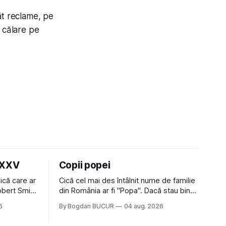
gât reclame, pe
t călare pe
LXXV
Copii popei
ică care ar
Cică cel mai des întâlnit nume de familie
Robert Smith
din România ar fi "Popa". Dacă stau bine
 la Crystal
să mă gândesc, am avut vecini Popa sau
6
By Bogdan BUCUR
04 aug. 2026
iese faine
colegi de școala Popa cam peste tot
tatea
deci are sens. Dexonline spune de