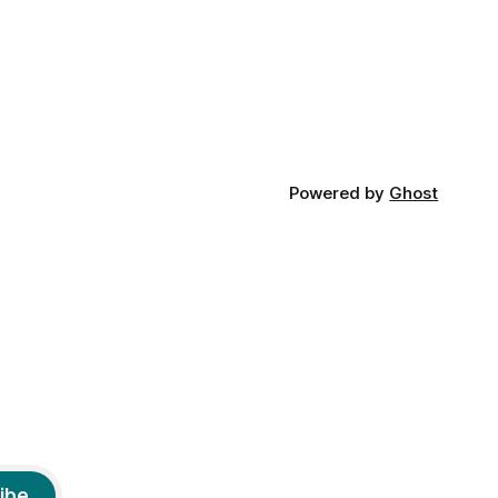
am
etimologia termenului de popă că ar veni
din slava veche, popŭ,
Powered by
Ghost
ibe