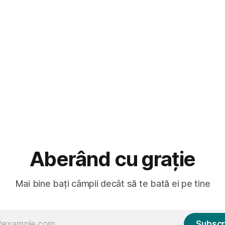
masculină a acelui duo era c
ară au făcut între timp pui și
dubioasă...) 2. Băgăm la
gard la lumea care trece prin
avut, în schimb, o belea
Aberând cu grație
Mai bine bați câmpii decât să te bată ei pe tine
Subscr