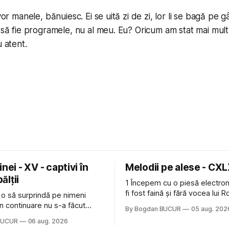
 vor manele, bănuiesc. Ei se uită zi de zi, lor li se bagă pe 
e să fie programele, nu al meu. Eu? Oricum am stat mai mul
u atent.
nei - XV - captivi în
Melodii pe alese - CX
bălții
1 Începem cu o piesă electron
fi fost faină și fără vocea lui 
 o să surprindă pe nimeni
de la The Cure: Not In Love de
n continuare nu s-a făcut
By Bogdan BUCUR
05 aug. 202
Castles, o formație cu multe p
u mult trâmbițatul parc (în
BUCUR
06 aug. 2026
(păcat că s-a dovedit că jumă
ptul că potăile apărute acolo