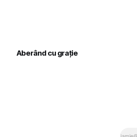
vedere, după care m-a făcut să mă
astă-primăv
îndrăgostesc de el. Nu mi-a plăcut faptul
latră prin 
zonă). Am 
Aberând cu grație