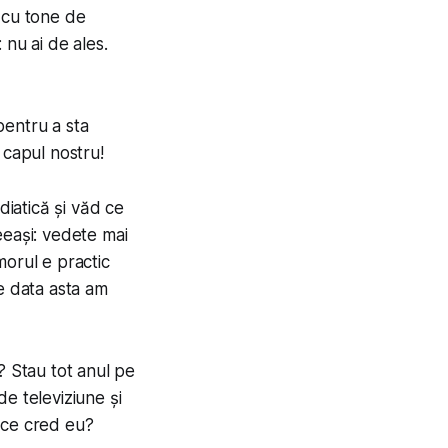
 cu tone de
 nu ai de ales.
pentru a sta
e capul nostru!
diatică și văd ce
eeași: vedete mai
morul e practic
de data asta am
? Stau tot anul pe
e televiziune și
 ce cred eu?