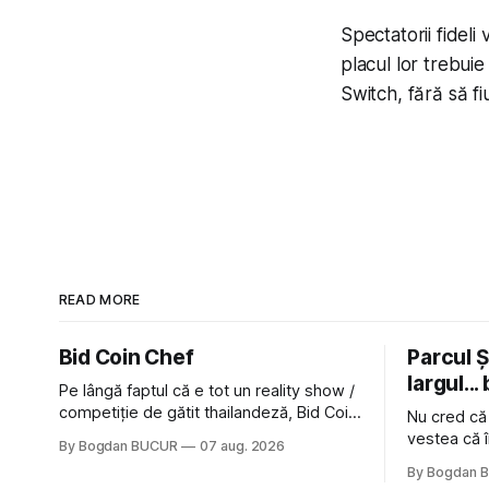
Spectatorii fideli
placul lor trebui
Switch, fără să fi
READ MORE
Bid Coin Chef
Parcul Și
largul... 
Pe lângă faptul că e tot un reality show /
competiție de gătit thailandeză, Bid Coin
Nu cred că
Chef mai are un lucru în comun cu
vestea că î
By Bogdan BUCUR
07 aug. 2026
Restaurant War Street King Thailand: și
nimic pentr
By Bogdan 
acest show m-a lăsat rece la prima
afară de fa