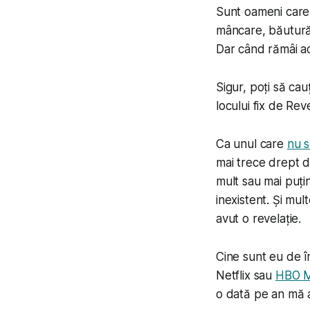
Sunt oameni care 
mâncare, băutură ș
Dar când rămâi ac
Sigur, poți să ca
locului fix de Rev
Ca unul care
nu s
mai trece drept d
mult sau mai puți
inexistent. Și mu
avut o revelație.
Cine sunt eu de î
Netflix sau
HBO Ma
o dată pe an mă a