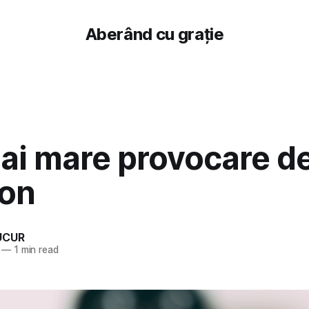
Aberând cu grație
ai mare provocare d
ion
UCUR
—
1 min read