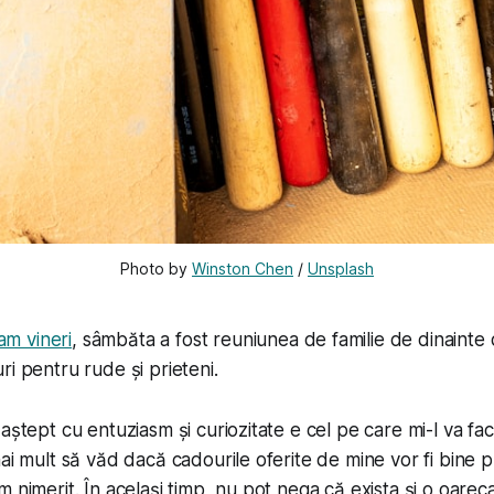
Photo by 
Winston Chen
 / 
Unsplash
m vineri
, sâmbăta a fost reuniunea de familie de dinainte
ri pentru rude și prieteni.
 aștept cu entuziasm și curiozitate e cel pe care mi-l va fa
ai mult să văd dacă cadourile oferite de mine vor fi bine p
 nimerit. În același timp, nu pot nega că exista și o oareca