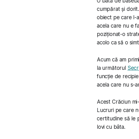
O bâtă de baseball
cumpărat și dorit
obiect pe care l-
acela care nu e f
poziționat-o strat
acolo ca să o sim
Acum că am primit
la următorul
Secr
funcție de recipi
acela care nu s-
Acest Crăciun mi-
Lucruri pe care nu
certitudine să le 
lovi cu bâta.