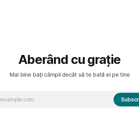
Aberând cu grație
Mai bine bați câmpii decât să te bată ei pe tine
Subscr