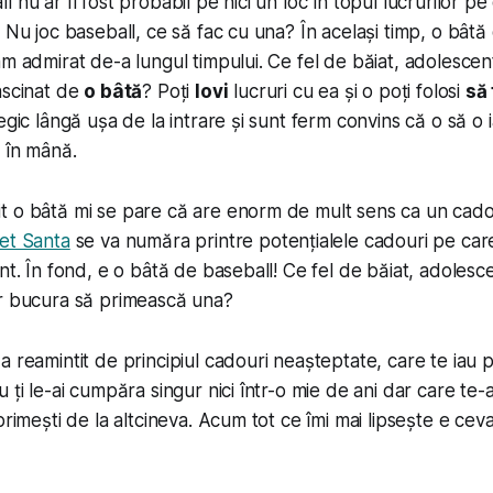
 nu ar fi fost probabil pe nici un loc în topul lucrurilor pe 
. Nu joc baseball, ce să fac cu una? În același timp, o bâtă
am admirat de-a lungul timpului. Ce fel de băiat, adolesce
ascinat de
o bâtă
? Poți
lovi
lucruri cu ea și o poți folosi
să 
egic lângă ușa de la intrare și sunt ferm convins că o să o 
t în mână.
 o bâtă mi se pare că are enorm de mult sens ca un cadou
et Santa
se va număra printre potențialele cadouri pe care 
ent. În fond, e o bâtă de baseball! Ce fel de băiat, adoles
ar bucura să primească una?
a reamintit de principiul cadouri neașteptate, care te iau p
 ți le-ai cumpăra singur nici într-o mie de ani dar care te
primești de la altcineva. Acum tot ce îmi mai lipsește e ceva