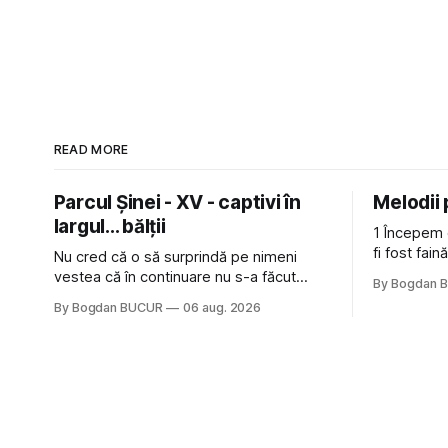
READ MORE
Parcul Șinei - XV - captivi în
Melodii
largul... bălții
1 Începem 
fi fost fai
Nu cred că o să surprindă pe nimeni
de la The C
vestea că în continuare nu s-a făcut
By Bogdan 
Castles, o 
nimic pentru mult trâmbițatul parc (în
By Bogdan BUCUR
06 aug. 2026
(păcat că 
afară de faptul că potăile apărute acolo
masculină 
astă-primăvară au făcut între timp pui și
latră prin gard la lumea care trece prin
zonă). Am avut, în schimb, o belea