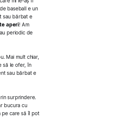
care mi le-aș fi
 de baseball e un
nt sau bărbat e
te aperi
! Am
iau periodic de
. Mai mult chiar,
să le ofer, în
cent sau bărbat e
rin surprindere.
-ar bucura cu
 pe care să îl pot