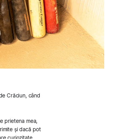
 de Crăciun, când
ce prietena mea,
rimite și dacă pot
re curiozitate