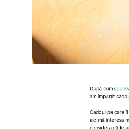
După cum
spunea
am împărțit cadou
Cadoul pe care îl
aici mă interesa m
considera că le-am