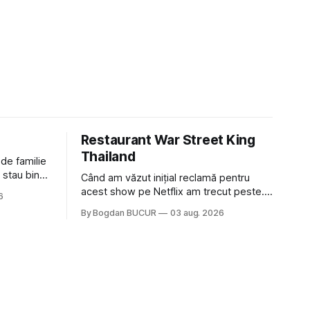
Restaurant War Street King
Thailand
 de familie
 stau bine
Când am văzut inițial reclamă pentru
ni Popa sau
acest show pe Netflix am trecut peste.
6
ste tot
Părea, nu știu, kitschos? Oamenii urlau în
By Bogdan BUCUR
03 aug. 2026
tailandeză pe fundal, era cu street food
 că ar veni
față de chestiile mai fine dining din alte
show-uri... așa că am zis pas. Apoi ceva,
poate plictiseala sau lipsa de alternative
pe