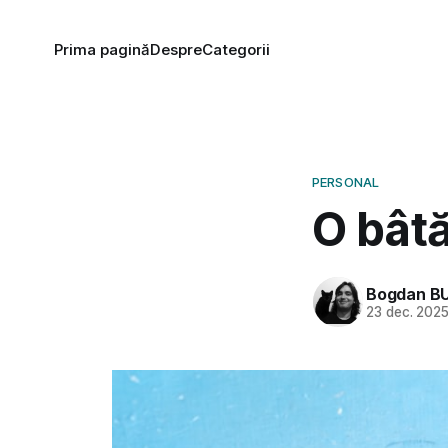
Prima pagină
Despre
Categorii
PERSONAL
O bâtă
Bogdan B
23 dec. 202