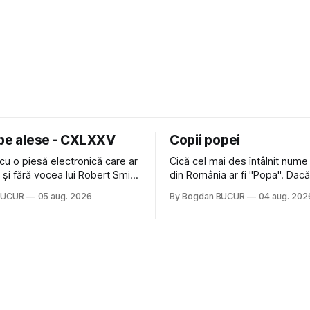
 pe alese - CXLXXV
Copii popei
cu o piesă electronică care ar
Cică cel mai des întâlnit nume
nă și fără vocea lui Robert Smith
din România ar fi "Popa". Dacă
ure: Not In Love de la Crystal
să mă gândesc, am avut veci
BUCUR
05 aug. 2026
By Bogdan BUCUR
04 aug. 202
formație cu multe piese faine
colegi de școala Popa cam pe
s-a dovedit că jumătatea
deci are sens. Dexonline spune de
a acelui duo era cam
etimologia termenului de popă
dubioasă...) 2. Băgăm la
din slava veche, popŭ,