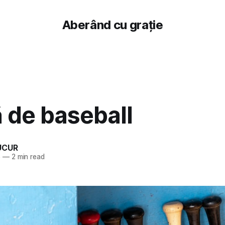
Aberând cu grație
 de baseball
UCUR
5
—
2 min read