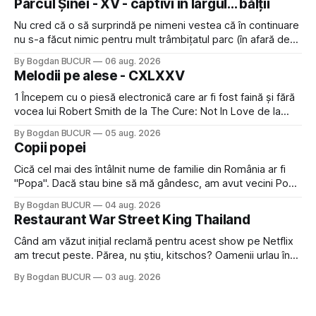
Parcul Șinei - XV - captivi în largul... bălții
Nu cred că o să surprindă pe nimeni vestea că în continuare
nu s-a făcut nimic pentru mult trâmbițatul parc (în afară de
faptul că potăile apărute acolo astă-primăvară au făcut între
By Bogdan BUCUR
06 aug. 2026
timp pui și latră prin gard la lumea care trece prin zonă). Am
Melodii pe alese - CXLXXV
avut, în schimb, o belea
1 Începem cu o piesă electronică care ar fi fost faină și fără
vocea lui Robert Smith de la The Cure: Not In Love de la
Crystal Castles, o formație cu multe piese faine (păcat că s-
By Bogdan BUCUR
05 aug. 2026
a dovedit că jumătatea masculină a acelui duo era cam
Copii popei
dubioasă...) 2. Băgăm la
Cică cel mai des întâlnit nume de familie din România ar fi
"Popa". Dacă stau bine să mă gândesc, am avut vecini Popa
sau colegi de școala Popa cam peste tot deci are sens.
By Bogdan BUCUR
04 aug. 2026
Dexonline spune de etimologia termenului de popă că ar
Restaurant War Street King Thailand
veni din slava veche, popŭ,
Când am văzut inițial reclamă pentru acest show pe Netflix
am trecut peste. Părea, nu știu, kitschos? Oamenii urlau în
tailandeză pe fundal, era cu street food față de chestiile mai
By Bogdan BUCUR
03 aug. 2026
fine dining din alte show-uri... așa că am zis pas. Apoi ceva,
poate plictiseala sau lipsa de alternative pe