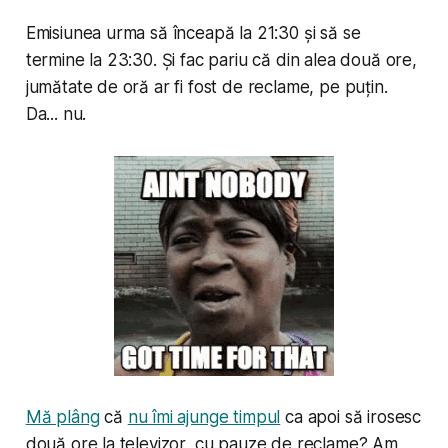
Emisiunea urma să înceapă la 21:30 și să se
termine la 23:30. Și fac pariu că din alea două ore,
jumătate de oră ar fi fost de reclame, pe puțin.
Da... nu.
Mă plâng
că
nu îmi ajunge timpul
ca apoi să irosesc
două ore la televizor, cu pauze de reclame? Am