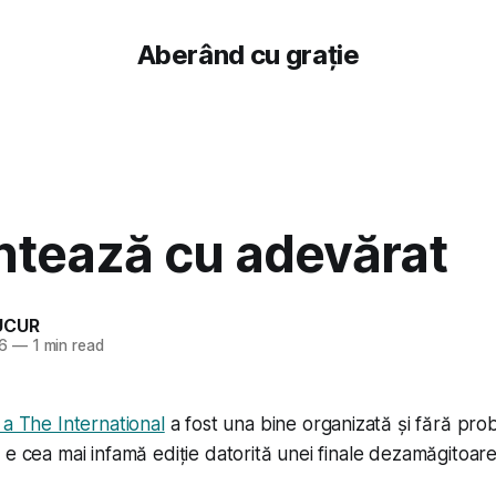
Aberând cu grație
ntează cu adevărat
UCUR
16
—
1 min read
 a The International
a fost una bine organizată și fără pro
 e cea mai infamă ediție datorită unei finale dezamăgitoare