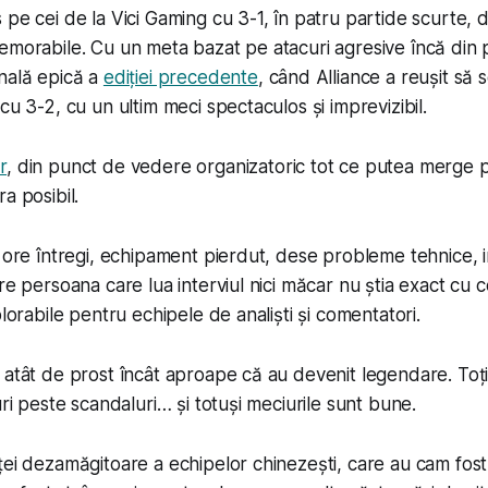
 pe cei de la Vici Gaming cu 3-1, în patru partide scurte, 
emorabile. Cu un meta bazat pe atacuri agresive încă din 
nală epică a
ediției precedente
, când Alliance a reușit să 
cu 3-2, cu un ultim meci spectaculos și imprevizibil.
r
, din punct de vedere organizatoric tot ce putea merge p
a posibil.
e ore întregi, echipament pierdut, dese probleme tehnice, i
re persoana care lua interviul nici măcar nu știa exact cu c
plorabile pentru echipele de analiști și comentatori.
 atât de prost încât aproape că au devenit legendare. Toți
uri peste scandaluri… și totuși meciurile sunt bune.
ței dezamăgitoare a echipelor chinezești, care au cam fost 