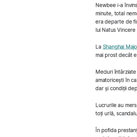
Newbee i-a învins
minute, total nem
era departe de fi
lui Natus Vincere 
La
Shanghai Majo
mai prost decât er
Meciuri întârziat
amatoricești în ca
dar și condiții de
Lucrurile au mers
toți urlă, scandal
În pofida prestan