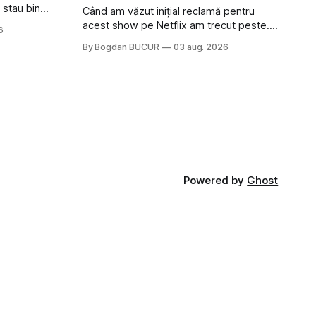
 stau bine
Când am văzut inițial reclamă pentru
ni Popa sau
acest show pe Netflix am trecut peste.
6
ste tot
Părea, nu știu, kitschos? Oamenii urlau în
By Bogdan BUCUR
03 aug. 2026
tailandeză pe fundal, era cu street food
 că ar veni
față de chestiile mai fine dining din alte
show-uri... așa că am zis pas. Apoi ceva,
poate plictiseala sau lipsa de alternative
pe
Powered by
Ghost