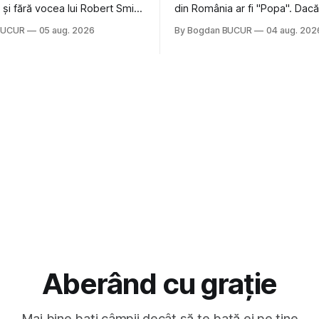
nă și fără vocea lui Robert Smith
din România ar fi "Popa". Dacă
ure: Not In Love de la Crystal
să mă gândesc, am avut veci
BUCUR
05 aug. 2026
By Bogdan BUCUR
04 aug. 202
formație cu multe piese faine
colegi de școala Popa cam pe
s-a dovedit că jumătatea
deci are sens. Dexonline spune de
a acelui duo era cam
etimologia termenului de popă
dubioasă...) 2. Băgăm la
din slava veche, popŭ,
Aberând cu grație
Mai bine bați câmpii decât să te bată ei pe tine