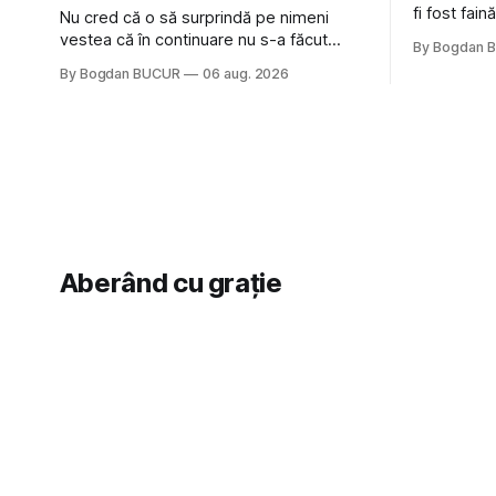
fi fost fai
Nu cred că o să surprindă pe nimeni
de la The C
vestea că în continuare nu s-a făcut
By Bogdan 
Castles, o 
nimic pentru mult trâmbițatul parc (în
By Bogdan BUCUR
06 aug. 2026
(păcat că 
afară de faptul că potăile apărute acolo
masculină 
astă-primăvară au făcut între timp pui și
latră prin gard la lumea care trece prin
zonă). Am avut, în schimb, o belea
Aberând cu grație