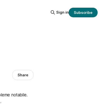
Sign in
Subscribe
Share
bleme notabile.
.