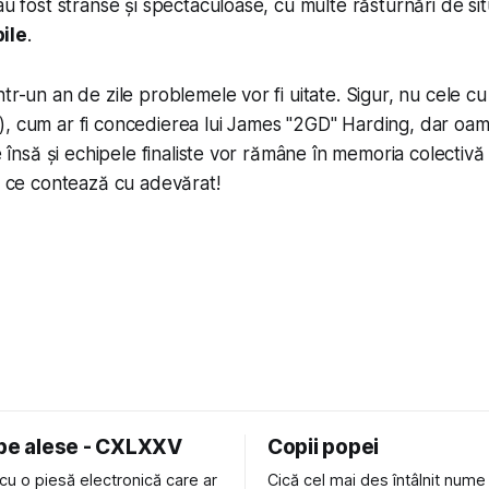
au fost strânse și spectaculoase, cu multe răsturnări de sit
ile
.
ntr-un an de zile problemele vor fi uitate. Sigur, nu cele 
, cum ar fi concedierea lui James "2GD" Harding, dar oame
le însă și echipele finaliste vor rămâne în memoria colectivă a
ea ce contează cu adevărat!
 pe alese - CXLXXV
Copii popei
cu o piesă electronică care ar
Cică cel mai des întâlnit nume