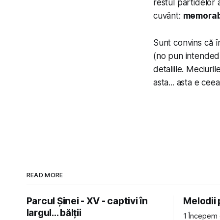
restul partidelor 
cuvânt:
memorab
Sunt convins că î
(no pun intended)
detaliile. Meciuri
asta... asta e ce
READ MORE
Parcul Șinei - XV - captivi în
Melodii
largul... bălții
1 Începem 