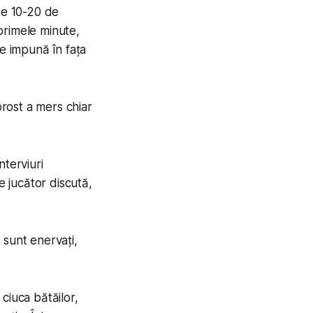
de 10-20 de
primele minute,
se impună în fața
rost a mers chiar
nterviuri
e jucător discută,
 sunt enervați,
ciuca bătăilor,