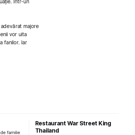
uație. Într-un
cu adevărat majore
nii vor uita
 fanilor. Iar
Restaurant War Street King
Thailand
 de familie