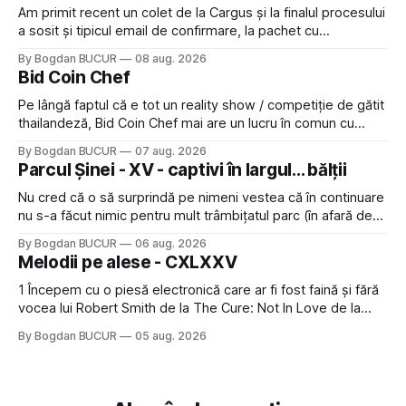
Am primit recent un colet de la Cargus și la finalul procesului
a sosit și tipicul email de confirmare, la pachet cu
rugămintea de a lăsa o recenzie. Cum sunt adeptul
By Bogdan BUCUR
08 aug. 2026
feedback-ului și eram în toate bune, de data asta am dat
Bid Coin Chef
click să le las un rating. Un 5
Pe lângă faptul că e tot un reality show / competiție de gătit
thailandeză, Bid Coin Chef mai are un lucru în comun cu
Restaurant War Street King Thailand: și acest show m-a
By Bogdan BUCUR
07 aug. 2026
lăsat rece la prima vedere, după care m-a făcut să mă
Parcul Șinei - XV - captivi în largul... bălții
îndrăgostesc de el. Nu mi-a plăcut faptul
Nu cred că o să surprindă pe nimeni vestea că în continuare
nu s-a făcut nimic pentru mult trâmbițatul parc (în afară de
faptul că potăile apărute acolo astă-primăvară au făcut între
By Bogdan BUCUR
06 aug. 2026
timp pui și latră prin gard la lumea care trece prin zonă). Am
Melodii pe alese - CXLXXV
avut, în schimb, o belea
1 Începem cu o piesă electronică care ar fi fost faină și fără
vocea lui Robert Smith de la The Cure: Not In Love de la
Crystal Castles, o formație cu multe piese faine (păcat că s-
By Bogdan BUCUR
05 aug. 2026
a dovedit că jumătatea masculină a acelui duo era cam
dubioasă...) 2. Băgăm la