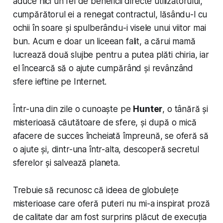
aduce nici un fel de beneficii directe utilizatorului,
cumpărătorul ei a renegat contractul, lăsându-l cu
ochii în soare și spulberându-i visele unui viitor mai
bun. Acum e doar un liceean falit, a cărui mamă
lucrează două slujbe pentru a putea plăti chiria, iar
el încearcă să o ajute cumpărând și revânzând
sfere ieftine pe Internet.
Într-una din zile o cunoaște pe
Hunter
, o tânără și
misterioasă căutătoare de sfere, și după o mică
afacere de succes încheiată împreună, se oferă să
o ajute și, dintr-una într-alta, descoperă secretul
sferelor și salvează planeta.
Trebuie să recunosc că ideea de globulețe
misterioase care oferă puteri nu mi-a inspirat proză
de calitate dar am fost surprins plăcut de execuția