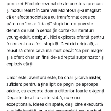
premizei. Efectele rezonabile ale acestora precum
și modul realist în care Will McIntosh și-a imaginat
că ar afecta societatea au transformat ceea ce
părea un "
ce ar fi dacă
" stupid într-o poveste
demnă de luat în serios (în contextul literaturii
young-adult, desigur). Nici explicația oferită pentru
fenoment nu a fost stupidă. Deși nici originală, a
reușit să ofere ceva mai mult decât "
ca prin magie
"
și a oferit chiar un final de-a dreptul surprinzător și
exploziv cărții.
Umor este, aventură este, ba chiar și ceva mister,
suficient pentru a ține lipit de pagini pe aproape
oricine, cu excepția doar a cititorilor foarte exigenți.
Departe de a fi o carte slabă, nu e nici
excepțională. Ideea din spate, deși bine executată
și relativ inedită, nu e nici memorabilă sau perfect