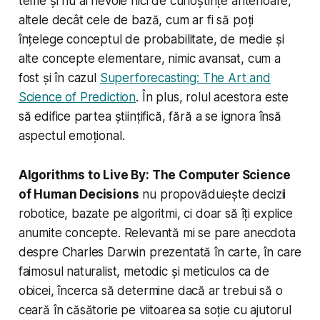
teme și nu ai nevoie nici de cunoștințe anterioare,
altele decât cele de bază, cum ar fi să poți
înțelege conceptul de probabilitate, de medie și
alte concepte elementare, nimic avansat, cum a
fost și în cazul
Superforecasting: The Art and
Science of Prediction
. În plus, rolul acestora este
să edifice partea științifică, fără a se ignora însă
aspectul emoțional.
Algorithms to Live By: The Computer Science
of Human Decisions
nu propovăduiește decizii
robotice, bazate pe algoritmi, ci doar să îți explice
anumite concepte. Relevantă mi se pare anecdota
despre Charles Darwin prezentată în carte, în care
faimosul naturalist, metodic și meticulos ca de
obicei, încerca să determine dacă ar trebui să o
ceară în căsătorie pe viitoarea sa soție cu ajutorul