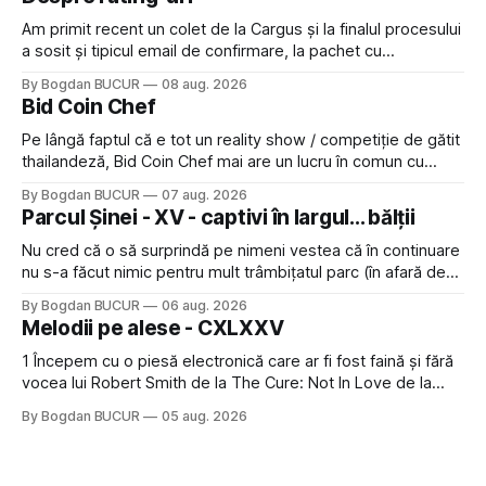
Am primit recent un colet de la Cargus și la finalul procesului
a sosit și tipicul email de confirmare, la pachet cu
rugămintea de a lăsa o recenzie. Cum sunt adeptul
By Bogdan BUCUR
08 aug. 2026
feedback-ului și eram în toate bune, de data asta am dat
Bid Coin Chef
click să le las un rating. Un 5
Pe lângă faptul că e tot un reality show / competiție de gătit
thailandeză, Bid Coin Chef mai are un lucru în comun cu
Restaurant War Street King Thailand: și acest show m-a
By Bogdan BUCUR
07 aug. 2026
lăsat rece la prima vedere, după care m-a făcut să mă
Parcul Șinei - XV - captivi în largul... bălții
îndrăgostesc de el. Nu mi-a plăcut faptul
Nu cred că o să surprindă pe nimeni vestea că în continuare
nu s-a făcut nimic pentru mult trâmbițatul parc (în afară de
faptul că potăile apărute acolo astă-primăvară au făcut între
By Bogdan BUCUR
06 aug. 2026
timp pui și latră prin gard la lumea care trece prin zonă). Am
Melodii pe alese - CXLXXV
avut, în schimb, o belea
1 Începem cu o piesă electronică care ar fi fost faină și fără
vocea lui Robert Smith de la The Cure: Not In Love de la
Crystal Castles, o formație cu multe piese faine (păcat că s-
By Bogdan BUCUR
05 aug. 2026
a dovedit că jumătatea masculină a acelui duo era cam
dubioasă...) 2. Băgăm la