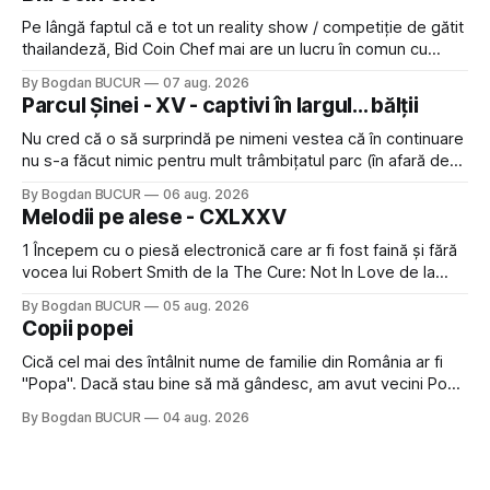
Pe lângă faptul că e tot un reality show / competiție de gătit
thailandeză, Bid Coin Chef mai are un lucru în comun cu
Restaurant War Street King Thailand: și acest show m-a
By Bogdan BUCUR
07 aug. 2026
lăsat rece la prima vedere, după care m-a făcut să mă
Parcul Șinei - XV - captivi în largul... bălții
îndrăgostesc de el. Nu mi-a plăcut faptul
Nu cred că o să surprindă pe nimeni vestea că în continuare
nu s-a făcut nimic pentru mult trâmbițatul parc (în afară de
faptul că potăile apărute acolo astă-primăvară au făcut între
By Bogdan BUCUR
06 aug. 2026
timp pui și latră prin gard la lumea care trece prin zonă). Am
Melodii pe alese - CXLXXV
avut, în schimb, o belea
1 Începem cu o piesă electronică care ar fi fost faină și fără
vocea lui Robert Smith de la The Cure: Not In Love de la
Crystal Castles, o formație cu multe piese faine (păcat că s-
By Bogdan BUCUR
05 aug. 2026
a dovedit că jumătatea masculină a acelui duo era cam
Copii popei
dubioasă...) 2. Băgăm la
Cică cel mai des întâlnit nume de familie din România ar fi
"Popa". Dacă stau bine să mă gândesc, am avut vecini Popa
sau colegi de școala Popa cam peste tot deci are sens.
By Bogdan BUCUR
04 aug. 2026
Dexonline spune de etimologia termenului de popă că ar
veni din slava veche, popŭ,