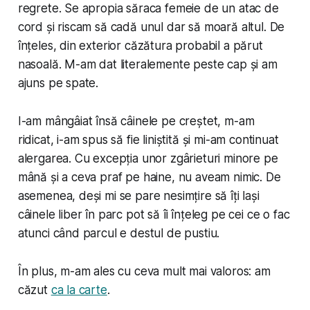
regrete. Se apropia săraca femeie de un atac de
cord și riscam să cadă unul dar să moară altul. De
înțeles, din exterior căzătura probabil a părut
nasoală. M-am dat literalemente peste cap și am
ajuns pe spate.
I-am mângâiat însă câinele pe creștet, m-am
ridicat, i-am spus să fie liniștită și mi-am continuat
alergarea. Cu excepția unor zgârieturi minore pe
mână și a ceva praf pe haine, nu aveam nimic. De
asemenea, deși mi se pare nesimțire să îți lași
câinele liber în parc pot să îi înțeleg pe cei ce o fac
atunci când parcul e destul de pustiu.
În plus, m-am ales cu ceva mult mai valoros: am
căzut
ca la carte
.