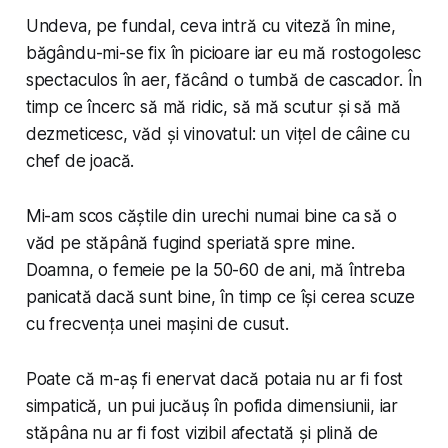
Undeva, pe fundal,
ceva
intră cu viteză în mine,
băgându-mi-se fix în picioare iar eu mă rostogolesc
spectaculos în aer, făcând o tumbă de cascador. În
timp ce încerc să mă ridic, să mă scutur și să mă
dezmeticesc, văd și vinovatul: un vițel de câine cu
chef de joacă.
Mi-am scos căștile din urechi numai bine ca să o
văd pe stăpână fugind speriată spre mine.
Doamna, o femeie pe la 50-60 de ani, mă întreba
panicată dacă sunt bine, în timp ce își cerea scuze
cu frecvența unei mașini de cusut.
Poate că m-aș fi enervat dacă potaia nu ar fi fost
simpatică, un pui jucăuș în pofida dimensiunii, iar
stăpâna nu ar fi fost vizibil afectată și plină de