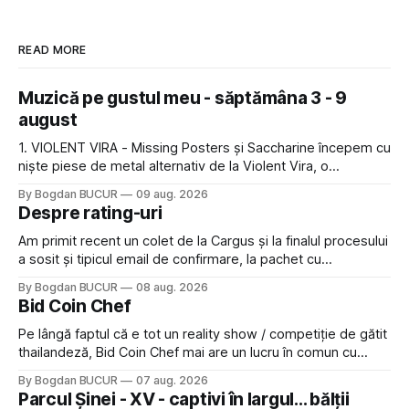
READ MORE
Muzică pe gustul meu - săptămâna 3 - 9
august
1. VIOLENT VIRA - Missing Posters și Saccharine începem cu
niște piese de metal alternativ de la Violent Vira, o
americancă de origine mexicană cu o voce potrivită pentru
By Bogdan BUCUR
09 aug. 2026
acest gen. E genul de muzică pe care îl ascultam cu plăcere
Despre rating-uri
acum 15-20 de ani și mă bucur să văd
Am primit recent un colet de la Cargus și la finalul procesului
a sosit și tipicul email de confirmare, la pachet cu
rugămintea de a lăsa o recenzie. Cum sunt adeptul
By Bogdan BUCUR
08 aug. 2026
feedback-ului și eram în toate bune, de data asta am dat
Bid Coin Chef
click să le las un rating. Un 5
Pe lângă faptul că e tot un reality show / competiție de gătit
thailandeză, Bid Coin Chef mai are un lucru în comun cu
Restaurant War Street King Thailand: și acest show m-a
By Bogdan BUCUR
07 aug. 2026
lăsat rece la prima vedere, după care m-a făcut să mă
Parcul Șinei - XV - captivi în largul... bălții
îndrăgostesc de el. Nu mi-a plăcut faptul