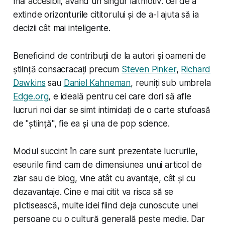
mai accesibil, având un singur laitmotiv: cel de a
extinde orizonturile cititorului și de a-l ajuta să ia
decizii cât mai inteligente.
Beneficiind de contribuții de la autori și oameni de
știință consacracați precum
Steven Pinker
,
Richard
Dawkins
sau
Daniel Kahneman
, reuniți sub umbrela
Edge.org
, e ideală pentru cei care dori să afle
lucruri noi dar se simt intimidați de o carte stufoasă
de "știință", fie ea și una de
pop science
.
Modul succint în care sunt prezentate lucrurile,
eseurile fiind cam de dimensiunea unui articol de
ziar sau de blog, vine atât cu avantaje, cât și cu
dezavantaje. Cine e mai citit va risca să se
plictisească, multe idei fiind deja cunoscute unei
persoane cu o cultură generală peste medie. Dar