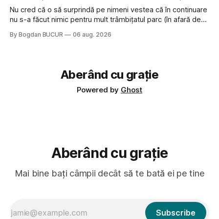
Nu cred că o să surprindă pe nimeni vestea că în continuare
nu s-a făcut nimic pentru mult trâmbițatul parc (în afară de
faptul că potăile apărute acolo astă-primăvară au făcut între
By Bogdan BUCUR
06 aug. 2026
timp pui și latră prin gard la lumea care trece prin zonă). Am
avut, în schimb, o belea
Aberând cu grație
Powered by
Ghost
Aberând cu grație
Mai bine bați câmpii decât să te bată ei pe tine
Subscribe