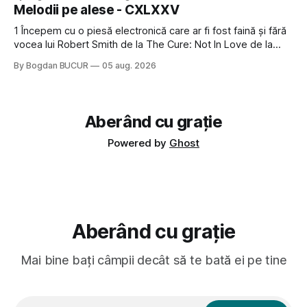
timp pui și latră prin gard la lumea care trece prin zonă). Am
Melodii pe alese - CXLXXV
avut, în schimb, o belea
1 Începem cu o piesă electronică care ar fi fost faină și fără
vocea lui Robert Smith de la The Cure: Not In Love de la
Crystal Castles, o formație cu multe piese faine (păcat că s-
By Bogdan BUCUR
05 aug. 2026
a dovedit că jumătatea masculină a acelui duo era cam
dubioasă...) 2. Băgăm la
Aberând cu grație
Powered by
Ghost
Aberând cu grație
Mai bine bați câmpii decât să te bată ei pe tine