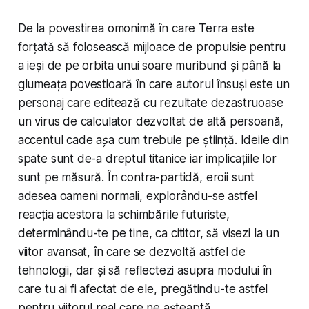
De la povestirea omonimă în care Terra este
forțată să folosească mijloace de propulsie pentru
a ieși de pe orbita unui soare muribund și până la
glumeața povestioară în care autorul însuși este un
personaj care editează cu rezultate dezastruoase
un virus de calculator dezvoltat de altă persoană,
accentul cade
așa cum trebuie
pe știință. Ideile din
spate sunt de-a dreptul titanice iar implicațiile lor
sunt pe măsură. În contra-partidă, eroii sunt
adesea oameni normali, explorându-se astfel
reacția acestora la schimbările futuriste,
determinându-te pe tine, ca cititor, să visezi la un
viitor avansat, în care se dezvoltă astfel de
tehnologii, dar și să reflectezi asupra modului în
care tu ai fi afectat de ele, pregătindu-te astfel
pentru viitorul real care ne așteaptă.