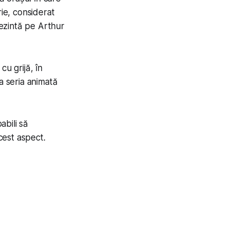
rie, considerat
rezintă pe Arthur
cu grijă, în
la seria animată
abili să
cest aspect.