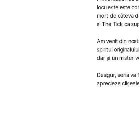
locuiește este con
mort de câteva dec
și The Tick ca supe
Am venit din nosta
spiritul originalul
dar și un mister ve
Desigur, seria va 
aprecieze clișeele