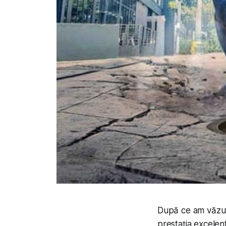
După ce am văzut 
prestația excelent