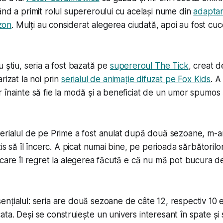
ând a primit rolul supereroului cu același nume din
adaptar
zon
. Mulți au considerat alegerea ciudată, apoi au fost cuce
u știu, seria a fost bazată pe
supereroul The Tick
, creat d
rizat la noi prin
serialul de animație difuzat pe Fox Kids
. A
 înainte să fie la modă și a beneficiat de un umor spumos 
serialul de pe Prime a fost anulat după două sezoane, m-
zis să îl încerc. A picat numai bine, pe perioada sărbătorilor
 care îl regret la alegerea făcută e că nu mă pot bucura d
nțialul: seria are două sezoane de câte 12, respectiv 10 
ta. Deși se construiește un univers interesant în spate ș