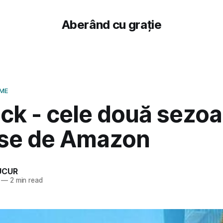
Aberând cu grație
LME
ick - cele două sezo
se de Amazon
UCUR
—
2 min read