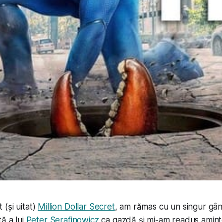
(și uitat)
Million Dollar Secret
, am rămas cu un singur gân
ă a lui
Peter Serafinowicz
ca gazdă și mi-am readus aminte