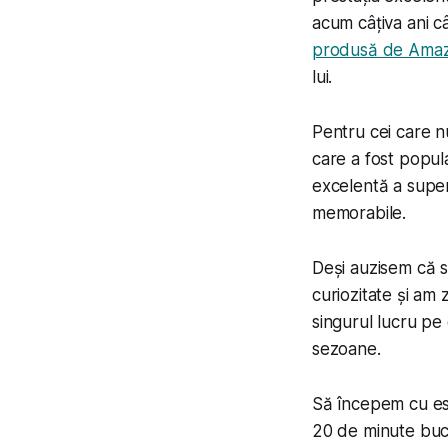
acum câțiva ani c
produsă de Ama
lui.
Pentru cei care n
care a fost popula
excelentă a super
memorabile.
Deși auzisem că 
curiozitate și am 
singurul lucru pe
sezoane.
Să începem cu ese
20 de minute buca