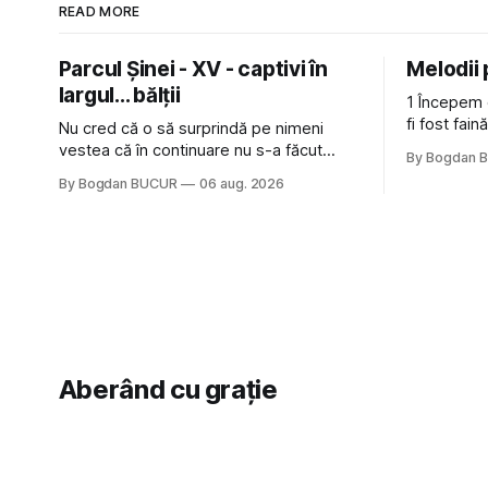
READ MORE
Parcul Șinei - XV - captivi în
Melodii
largul... bălții
1 Începem 
fi fost fai
Nu cred că o să surprindă pe nimeni
de la The C
vestea că în continuare nu s-a făcut
By Bogdan 
Castles, o 
nimic pentru mult trâmbițatul parc (în
By Bogdan BUCUR
06 aug. 2026
(păcat că 
afară de faptul că potăile apărute acolo
masculină 
astă-primăvară au făcut între timp pui și
latră prin gard la lumea care trece prin
zonă). Am avut, în schimb, o belea
Aberând cu grație