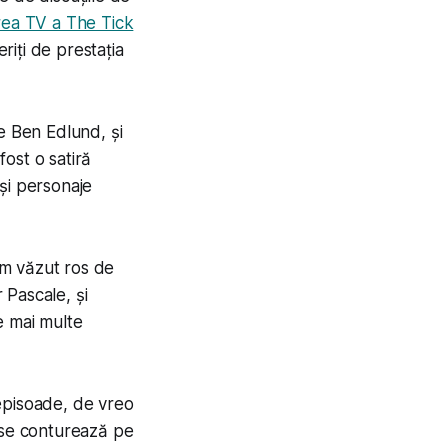
ea TV a The Tick
riți de prestația
e Ben Edlund, și
 fost o satiră
și personaje
am văzut ros de
 Pascale, și
e mai multe
episoade, de vreo
i se conturează pe