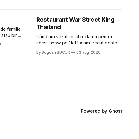
Restaurant War Street King
Thailand
 de familie
 stau bine
Când am văzut inițial reclamă pentru
ni Popa sau
acest show pe Netflix am trecut peste.
6
ste tot
Părea, nu știu, kitschos? Oamenii urlau în
By Bogdan BUCUR
03 aug. 2026
tailandeză pe fundal, era cu street food
 că ar veni
față de chestiile mai fine dining din alte
show-uri... așa că am zis pas. Apoi ceva,
poate plictiseala sau lipsa de alternative
pe
Powered by
Ghost