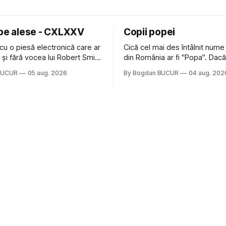
 pe alese - CXLXXV
Copii popei
cu o piesă electronică care ar
Cică cel mai des întâlnit nume
nă și fără vocea lui Robert Smith
din România ar fi "Popa". Dacă
ure: Not In Love de la Crystal
să mă gândesc, am avut veci
BUCUR
05 aug. 2026
By Bogdan BUCUR
04 aug. 202
formație cu multe piese faine
colegi de școala Popa cam pe
s-a dovedit că jumătatea
deci are sens. Dexonline spune de
a acelui duo era cam
etimologia termenului de popă
dubioasă...) 2. Băgăm la
din slava veche, popŭ,