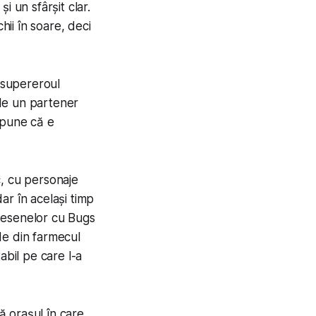
i un sfârșit clar.
hii în soare, deci
, supereroul
 de un partener
 spune că e
c, cu personaje
dar în același timp
 desenelor cu Bugs
rde din farmecul
abil pe care l-a
ă orașul în care