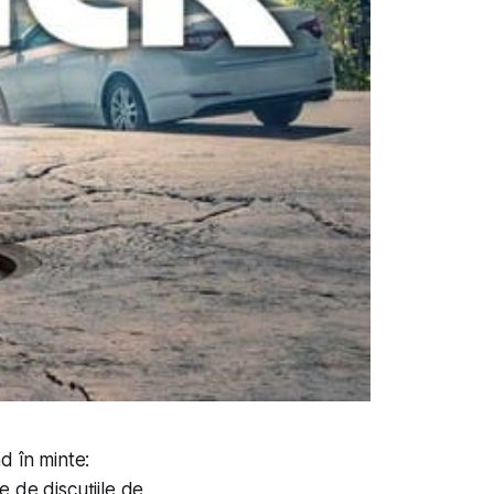
d în minte:
 de discuțiile de