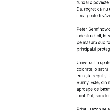
fundal o poveste ș
Da, regret că nu a
seria poate fi văz
Peter Serafinowic
indestructibil, id
pe măsură sub for
principalul protag
Universul în spat
colorate, o satiră
cu niște reguli și
Bunny. Este, din m
aproape de basm pe
jucat Dot, sora lui
Primul sezon se a