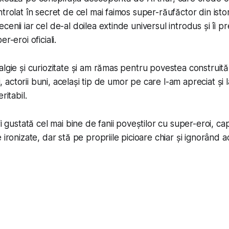
trolat în secret de cel mai faimos super-răufăctor din isto
enii iar cel de-al doilea extinde universul introdus și îi p
r-eroi oficiali.
lgie și curiozitate și am rămas pentru povestea construită 
ui, actorii buni, același tip de umor pe care l-am apreciat și 
ritabil.
fi gustată cel mai bine de fanii poveștilor cu super-eroi, cap
 ironizate, dar stă pe propriile picioare chiar și ignorând a