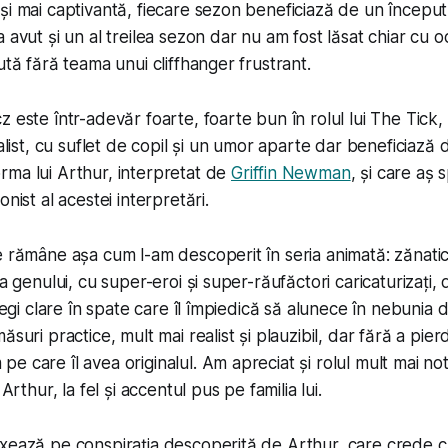
i mai captivantă, fiecare sezon beneficiază de un început ș
 avut și un al treilea sezon dar nu am fost lăsat chiar cu oc
ută fără teama unui cliffhanger frustrant.
z este într-adevăr foarte, foarte bun în rolul lui The Tick
ealist, cu suflet de copil și un umor aparte dar beneficiază
ma lui Arthur, interpretat de
Griffin Newman
, și care aș
onist al acestei interpretări.
e rămâne așa cum l-am descoperit în seria animată: zănati
 a genului, cu super-eroi și super-răufăctori caricaturizați, 
 legi clare în spate care îl împiedică să alunece în nebunia
ăsuri practice, mult mai realist și plauzibil, dar fără a pie
 care îl avea originalul. Am apreciat și rolul mult mai not
 Arthur, la fel și accentul pus pe familia lui.
xează pe conspirația descoperită de Arthur, care crede c