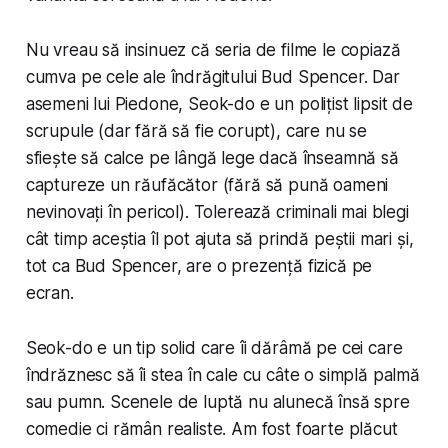
Nu vreau să insinuez că seria de filme le copiază
cumva pe cele ale îndrăgitului Bud Spencer. Dar
asemeni lui Piedone, Seok-do e un polițist lipsit de
scrupule (dar fără să fie corupt), care nu se
sfiește să calce pe lângă lege dacă înseamnă să
captureze un răufăcător (fără să pună oameni
nevinovați în pericol). Tolerează criminali mai blegi
cât timp aceștia îl pot ajuta să prindă peștii mari și,
tot ca Bud Spencer, are o prezență fizică pe
ecran.
Seok-do e un tip solid care îi dărâmă pe cei care
îndrăznesc să îi stea în cale cu câte o simplă palmă
sau pumn. Scenele de luptă nu alunecă însă spre
comedie ci rămân realiste. Am fost foarte plăcut