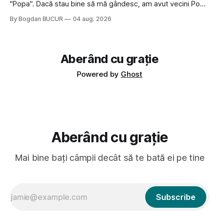
"Popa". Dacă stau bine să mă gândesc, am avut vecini Popa
sau colegi de școala Popa cam peste tot deci are sens.
By Bogdan BUCUR
04 aug. 2026
Dexonline spune de etimologia termenului de popă că ar
veni din slava veche, popŭ,
Aberând cu grație
Powered by
Ghost
Aberând cu grație
Mai bine bați câmpii decât să te bată ei pe tine
Subscribe