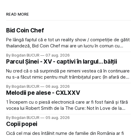
READ MORE
Bid Coin Chef
Pe lângă faptul că e tot un reality show / competiție de gătit
thailandeză, Bid Coin Chef mai are un lucru în comun cu
Restaurant War Street King Thailand: și acest show m-a
By Bogdan BUCUR
07 aug. 2026
lăsat rece la prima vedere, după care m-a făcut să mă
Parcul Șinei - XV - captivi în largul... bălții
îndrăgostesc de el. Nu mi-a plăcut faptul
Nu cred că o să surprindă pe nimeni vestea că în continuare
nu s-a făcut nimic pentru mult trâmbițatul parc (în afară de
faptul că potăile apărute acolo astă-primăvară au făcut între
By Bogdan BUCUR
06 aug. 2026
timp pui și latră prin gard la lumea care trece prin zonă). Am
Melodii pe alese - CXLXXV
avut, în schimb, o belea
1 Începem cu o piesă electronică care ar fi fost faină și fără
vocea lui Robert Smith de la The Cure: Not In Love de la
Crystal Castles, o formație cu multe piese faine (păcat că s-
By Bogdan BUCUR
05 aug. 2026
a dovedit că jumătatea masculină a acelui duo era cam
Copii popei
dubioasă...) 2. Băgăm la
Cică cel mai des întâlnit nume de familie din România ar fi