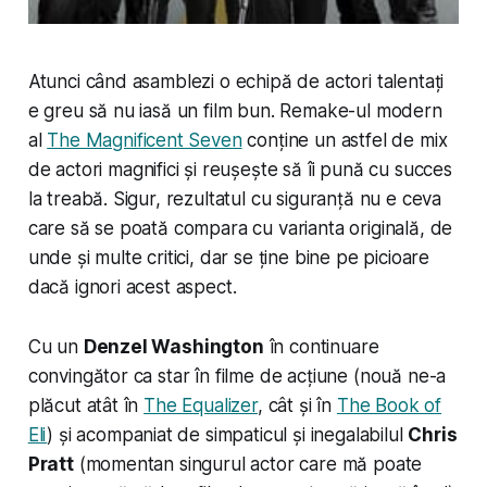
Atunci când asamblezi o echipă de actori talentați
e greu să nu iasă un film bun. Remake-ul modern
al
The Magnificent Seven
conține un astfel de mix
de actori
magnifici
și reușește să îi pună cu succes
la treabă. Sigur, rezultatul cu siguranță nu e ceva
care să se poată compara cu varianta originală, de
unde și multe critici, dar se ține bine pe picioare
dacă ignori acest aspect.
Cu un
Denzel Washington
în continuare
convingător ca star în filme de acțiune (nouă ne-a
plăcut atât în
The Equalizer
, cât și în
The Book of
Eli
) și acompaniat de simpaticul și inegalabilul
Chris
Pratt
(momentan singurul actor care mă poate