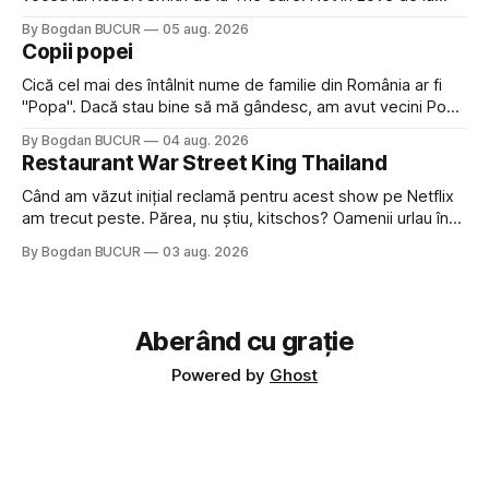
Crystal Castles, o formație cu multe piese faine (păcat că s-
By Bogdan BUCUR
05 aug. 2026
a dovedit că jumătatea masculină a acelui duo era cam
Copii popei
dubioasă...) 2. Băgăm la
Cică cel mai des întâlnit nume de familie din România ar fi
"Popa". Dacă stau bine să mă gândesc, am avut vecini Popa
sau colegi de școala Popa cam peste tot deci are sens.
By Bogdan BUCUR
04 aug. 2026
Dexonline spune de etimologia termenului de popă că ar
Restaurant War Street King Thailand
veni din slava veche, popŭ,
Când am văzut inițial reclamă pentru acest show pe Netflix
am trecut peste. Părea, nu știu, kitschos? Oamenii urlau în
tailandeză pe fundal, era cu street food față de chestiile mai
By Bogdan BUCUR
03 aug. 2026
fine dining din alte show-uri... așa că am zis pas. Apoi ceva,
poate plictiseala sau lipsa de alternative pe
Aberând cu grație
Powered by
Ghost