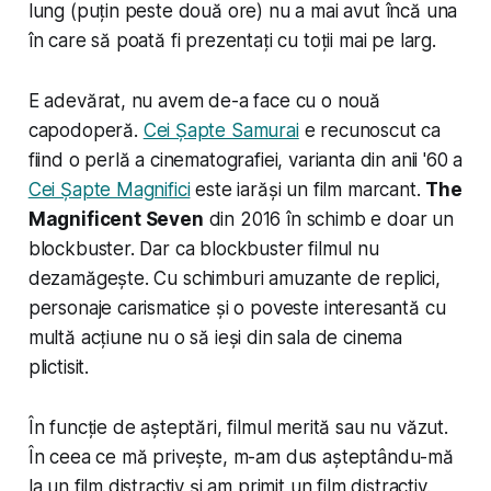
lung (puțin peste două ore) nu a mai avut încă una
în care să poată fi prezentați cu toții mai pe larg.
E adevărat, nu avem de-a face cu o nouă
capodoperă.
Cei Șapte Samurai
e recunoscut ca
fiind o perlă a cinematografiei, varianta din anii '60 a
Cei Șapte Magnifici
este iarăși un film marcant.
The
Magnificent Seven
din 2016 în schimb e doar un
blockbuster. Dar ca blockbuster filmul nu
dezamăgește. Cu schimburi amuzante de replici,
personaje carismatice și o poveste interesantă cu
multă acțiune nu o să ieși din sala de cinema
plictisit.
În funcție de așteptări, filmul merită sau nu văzut.
În ceea ce mă privește, m-am dus așteptându-mă
la un film distractiv și am primit un film distractiv.