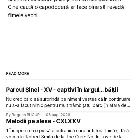
Cine caută o capodoperă ar face bine să revadă
filmele vechi.
READ MORE
Parcul Șinei - XV - captivi în largul... bălții
Nu cred că o să surprindă pe nimeni vestea că în continuare
nu s-a făcut nimic pentru mult trâmbițatul parc (în afară de
faptul că potăile apărute acolo astă-primăvară au făcut între
By Bogdan BUCUR
06 aug. 2026
timp pui și latră prin gard la lumea care trece prin zonă). Am
Melodii pe alese - CXLXXV
avut, în schimb, o belea
1 Începem cu o piesă electronică care ar fi fost faină și fără
vocea lui Robert Smith de la The Cure: Not In Love de la