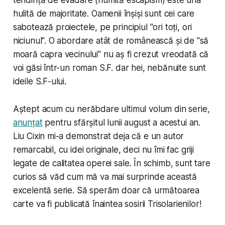
hulită de majoritate. Oamenii înșiși sunt cei care
sabotează proiectele, pe principiul "ori toți, ori
niciunul". O abordare atât de românească și de "să
moară capra vecinului" nu aș fi crezut vreodată că
voi găsi într-un roman S.F. dar hei, nebănuite sunt
ideile S.F-ului.
Aștept acum cu nerăbdare ultimul volum din serie,
anunțat
pentru sfărșitul lunii august a acestui an.
Liu Cixin mi-a demonstrat deja că e un autor
remarcabil, cu idei originale, deci nu îmi fac griji
legate de calitatea operei sale. În schimb, sunt tare
curios să văd cum mă va mai surprinde această
excelentă serie. Să sperăm doar că următoarea
carte va fi publicată înaintea sosirii Trisolarienilor!