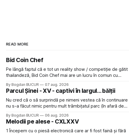
READ MORE
Bid Coin Chef
Pe lângă faptul că e tot un reality show / competiție de gătit
thailandeză, Bid Coin Chef mai are un lucru în comun cu
Restaurant War Street King Thailand: și acest show m-a
By Bogdan BUCUR
07 aug. 2026
lăsat rece la prima vedere, după care m-a făcut să mă
Parcul Șinei - XV - captivi în largul... bălții
îndrăgostesc de el. Nu mi-a plăcut faptul
Nu cred că o să surprindă pe nimeni vestea că în continuare
nu s-a făcut nimic pentru mult trâmbițatul parc (în afară de
faptul că potăile apărute acolo astă-primăvară au făcut între
By Bogdan BUCUR
06 aug. 2026
timp pui și latră prin gard la lumea care trece prin zonă). Am
Melodii pe alese - CXLXXV
avut, în schimb, o belea
1 Începem cu o piesă electronică care ar fi fost faină și fără