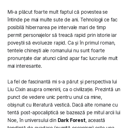
Mi-a plăcut foarte mult faptul că povestea se
întinde pe mai multe sute de ani. Tehnologii ce fac
posibilă hibernarea pe intervale mari de timp
permit personajelor să treacă rapid prin istorie iar
poveștii să evolueze rapid. Ca și în primul roman,
tentele chinești ale romanului nu sunt foarte
pronunțate dar atunci când apar fac lucrurile mult
mai interesante.
La fel de fascinantă mi s-a părut și perspectiva lui
Liu Cixin asupra omenirii, ca o civilizație. Prezintă un
punct de vedere unic pentru unul ca mine,
obișnuit cu literatură vestică. Dacă alte romane cu
tentă post-apocaliptică se bazează pe mitul arcii lui
Noe, în universului din
Dark Forest
, această
tendință de evadare (numită
escapism
) este una