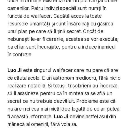
orice informație existentă dar nu pot citi gândurile
oamenilor. Patru indivizi speciali sunt numiți în
funcția de
wallfacer
. Capătă acces la toate
resursele umanității și sunt însărcinați cu găsirea
unui plan pe care să îl țină secret. Oricât de
nebunești le-ar fi cererile, acestea se vor executa,
ba chiar sunt încurajate, pentru a induce inamicul
în confuzie.
Luo Ji
este singurul
wallfacer
care nu pare că are
ce căuta acolo. E un astronom mediocru, fără nici o
realizare notabilă. Și totuși, trisolarienii au încercat
să îl asasineze pentru că în mintea sa se află un
secret ce nu trebuie dezvăluit. Probleme este că
nu are nici cea mai mică idee legată de ce ar putea
fi această informație.
Luo Ji
devine astfel asul din
mânecă al omenirii, fără voia sa.