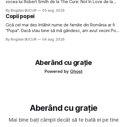
vocea lui Robert Smith de la The Cure: Not In Love de la
Crystal Castles, o formație cu multe piese faine (păcat că s-
By Bogdan BUCUR
05 aug. 2026
a dovedit că jumătatea masculină a acelui duo era cam
Copii popei
dubioasă...) 2. Băgăm la
Cică cel mai des întâlnit nume de familie din România ar fi
"Popa". Dacă stau bine să mă gândesc, am avut vecini Popa
sau colegi de școala Popa cam peste tot deci are sens.
By Bogdan BUCUR
04 aug. 2026
Dexonline spune de etimologia termenului de popă că ar
veni din slava veche, popŭ,
Aberând cu grație
Powered by
Ghost
Aberând cu grație
Mai bine bați câmpii decât să te bată ei pe tine