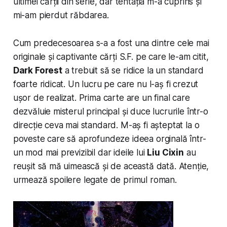
ultimei cărții din serie, dar tentația m-a cuprins și
mi-am pierdut răbdarea.
Cum predecesoarea s-a a fost una dintre cele mai
originale și captivante cărți S.F. pe care le-am citit,
Dark Forest
a trebuit să se ridice la un standard
foarte ridicat. Un lucru pe care nu l-aș fi crezut
ușor de realizat. Prima carte are un final care
dezvăluie misterul principal și duce lucrurile într-o
direcție ceva mai standard. M-aș fi așteptat la o
poveste care să aprofundeze ideea orginală într-
un mod mai previzibil dar ideile lui
Liu Cixin
au
reușit să mă uimească și de această dată. Atenție,
urmează spoilere legate de primul roman.