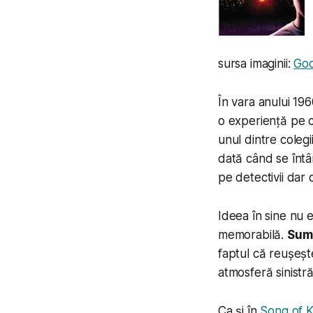
sursa imaginii:
Go
În vara anului 196
o experiență pe c
unul dintre colegi
dată când se întâm
pe detectivii dar 
Ideea în sine nu e
memorabilă.
Sum
faptul că reușeșt
atmosferă sinistră
Ca și în
Song of K