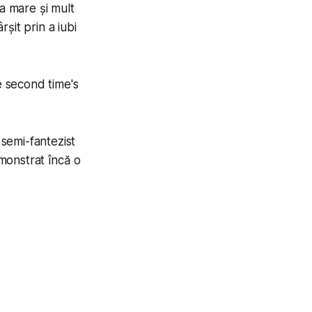
ea mare și mult
rșit prin a iubi
e second time's
 semi-fantezist
monstrat încă o