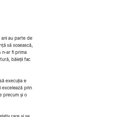
2 ani au parte de
anță să sosească,
 n-ar fi prima
ură, băieții fac
nsă execuția e
și excelează prin
le precum și o
lativ rare și se