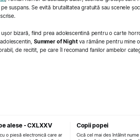
pe suspans. Se evită brutalitatea gratuită sau scenele șo
scrise.
ușor bizară, fiind prea adolescentină pentru o carte horro
adolescentin,
Summer of Night
va rămâne pentru mine o 
bil, de recitit, pe care îl recomand fanilor ambelor catego
 pe alese - CXLXXV
Copii popei
cu o piesă electronică care ar
Cică cel mai des întâlnit nume