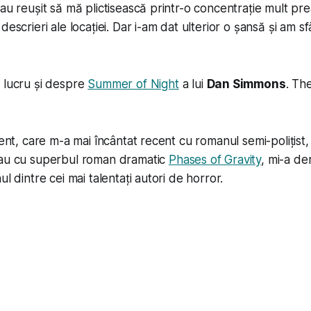
 au reușit să mă plictisească printr-o concentrație mult pr
escrieri ale locației. Dar i-am dat ulterior o șansă și am sfâ
 lucru și despre
Summer of Night
a lui
Dan Simmons
. Th
lent, care m-a mai încântat recent cu romanul semi-polițist,
au cu superbul roman dramatic
Phases of Gravity
, mi-a de
ul dintre cei mai talentați autori de horror.