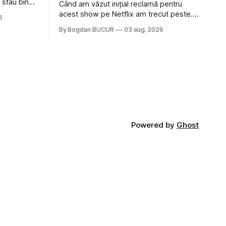
 stau bine
Când am văzut inițial reclamă pentru
ni Popa sau
acest show pe Netflix am trecut peste.
6
ste tot
Părea, nu știu, kitschos? Oamenii urlau în
By Bogdan BUCUR
03 aug. 2026
tailandeză pe fundal, era cu street food
 că ar veni
față de chestiile mai fine dining din alte
show-uri... așa că am zis pas. Apoi ceva,
poate plictiseala sau lipsa de alternative
pe
Powered by
Ghost