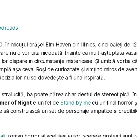
odreads
0, în micuțul orășel Elm Haven din Illinios, cinci băieți de 1
are nu o vor uita niciodată. Înainte ca mult-așteptata vac
i lor dispare în circumstanțe misterioase. Și umblă vorba că
plă așa ceva. Roși de curiozitate și simțind miros de avent
decizia lor nu se dovedește a fi una inspirată.
 strălucită, ba poate părea chiar destul de stereotipică, î
mer of Night
e un fel de
Stand by me
cu un final horror 
e să construiască un set de personaje simpatice și credibi
.
ali
, roman horror al aceluiași autor, scenele grotești sunt re