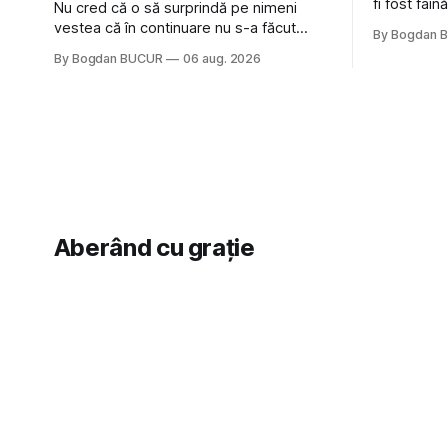
fi fost fai
Nu cred că o să surprindă pe nimeni
de la The C
vestea că în continuare nu s-a făcut
By Bogdan 
Castles, o 
nimic pentru mult trâmbițatul parc (în
By Bogdan BUCUR
06 aug. 2026
(păcat că 
afară de faptul că potăile apărute acolo
masculină 
astă-primăvară au făcut între timp pui și
latră prin gard la lumea care trece prin
zonă). Am avut, în schimb, o belea
Aberând cu grație