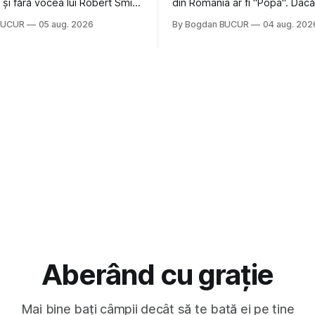
nă și fără vocea lui Robert Smith
din România ar fi "Popa". Dacă
ure: Not In Love de la Crystal
să mă gândesc, am avut veci
BUCUR
05 aug. 2026
By Bogdan BUCUR
04 aug. 202
formație cu multe piese faine
colegi de școala Popa cam pe
s-a dovedit că jumătatea
deci are sens. Dexonline spune de
a acelui duo era cam
etimologia termenului de popă
dubioasă...) 2. Băgăm la
din slava veche, popŭ,
Aberând cu grație
Mai bine bați câmpii decât să te bată ei pe tine