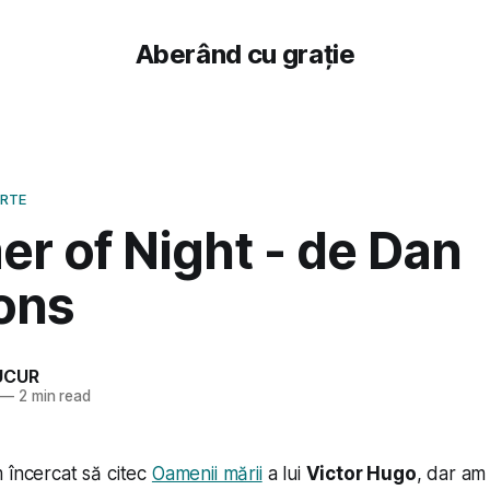
Aberând cu grație
ARTE
r of Night - de Dan
ons
UCUR
—
2 min read
 încercat să citec
Oamenii mării
a lui
Victor Hugo
, dar am