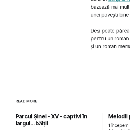
bazează mai mult 
unei povești bine 
Deși poate părea 
pentru un roman 
și un roman memora
READ MORE
Parcul Șinei - XV - captivi în
Melodii
largul... bălții
1 Începem 