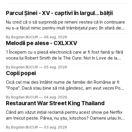
Parcul Șinei - XV - captivi în largul... bălții
Nu cred că o să surprindă pe nimeni vestea că în continuare
nu s-a făcut nimic pentru mult trâmbițatul parc (în afară de
faptul că potăile apărute acolo astă-primăvară au făcut între
By Bogdan BUCUR
06 aug. 2026
timp pui și latră prin gard la lumea care trece prin zonă). Am
Melodii pe alese - CXLXXV
avut, în schimb, o belea
1 Începem cu o piesă electronică care ar fi fost faină și fără
vocea lui Robert Smith de la The Cure: Not In Love de la
Crystal Castles, o formație cu multe piese faine (păcat că s-
By Bogdan BUCUR
05 aug. 2026
a dovedit că jumătatea masculină a acelui duo era cam
Copii popei
dubioasă...) 2. Băgăm la
Cică cel mai des întâlnit nume de familie din România ar fi
"Popa". Dacă stau bine să mă gândesc, am avut vecini Popa
sau colegi de școala Popa cam peste tot deci are sens.
By Bogdan BUCUR
04 aug. 2026
Dexonline spune de etimologia termenului de popă că ar
Restaurant War Street King Thailand
veni din slava veche, popŭ,
Când am văzut inițial reclamă pentru acest show pe Netflix
am trecut peste. Părea, nu știu, kitschos? Oamenii urlau în
tailandeză pe fundal, era cu street food față de chestiile mai
By Bogdan BUCUR
03 aug. 2026
fine dining din alte show-uri... așa că am zis pas. Apoi ceva,