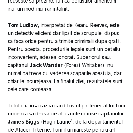
reuseste sa prezinte lumea politistilor americani
intr-un mod mai rar intalnit.
Tom Ludlow
, interpretat de Keanu Reeves, este
un detectiv eficient dar lipsit de scrupule, dispus
sa faca orice pentru a trimite criminalii dupa gratii.
Pentru acesta, procedurile legale sunt un detaliu
inconvenient, adesea ignorat. Superiorul sau,
capitanul
Jack Wander
(Forest Whitaker), nu
numai ca trece cu vederea scaparile acestuia, dar
chiar le incurajeaza. La finalul zilei, rezultatele sunt
cele care conteaza.
Totul o ia insa razna cand fostul partener al lui Tom
urmeaza sa dezvaluie abuzurile comise capitanului
James Biggs
(Hugh Laurie), de la departamentul
de Afaceri Interne. Tom il urmareste pentru a-l