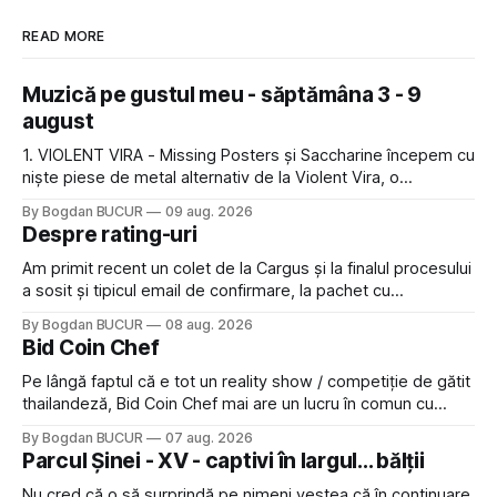
READ MORE
Muzică pe gustul meu - săptămâna 3 - 9
august
1. VIOLENT VIRA - Missing Posters și Saccharine începem cu
niște piese de metal alternativ de la Violent Vira, o
americancă de origine mexicană cu o voce potrivită pentru
By Bogdan BUCUR
09 aug. 2026
acest gen. E genul de muzică pe care îl ascultam cu plăcere
Despre rating-uri
acum 15-20 de ani și mă bucur să văd
Am primit recent un colet de la Cargus și la finalul procesului
a sosit și tipicul email de confirmare, la pachet cu
rugămintea de a lăsa o recenzie. Cum sunt adeptul
By Bogdan BUCUR
08 aug. 2026
feedback-ului și eram în toate bune, de data asta am dat
Bid Coin Chef
click să le las un rating. Un 5
Pe lângă faptul că e tot un reality show / competiție de gătit
thailandeză, Bid Coin Chef mai are un lucru în comun cu
Restaurant War Street King Thailand: și acest show m-a
By Bogdan BUCUR
07 aug. 2026
lăsat rece la prima vedere, după care m-a făcut să mă
Parcul Șinei - XV - captivi în largul... bălții
îndrăgostesc de el. Nu mi-a plăcut faptul
Nu cred că o să surprindă pe nimeni vestea că în continuare