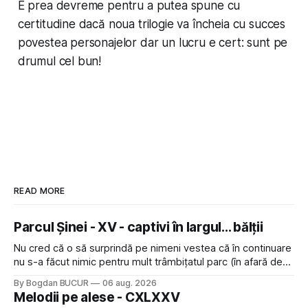
E prea devreme pentru a putea spune cu
certitudine dacă noua trilogie va încheia cu succes
povestea personajelor dar un lucru e cert: sunt pe
drumul cel bun!
READ MORE
Parcul Șinei - XV - captivi în largul... bălții
Nu cred că o să surprindă pe nimeni vestea că în continuare
nu s-a făcut nimic pentru mult trâmbițatul parc (în afară de
faptul că potăile apărute acolo astă-primăvară au făcut între
By Bogdan BUCUR
06 aug. 2026
timp pui și latră prin gard la lumea care trece prin zonă). Am
Melodii pe alese - CXLXXV
avut, în schimb, o belea