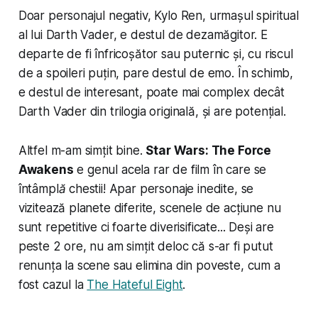
Doar personajul negativ, Kylo Ren, urmașul spiritual
al lui Darth Vader, e destul de dezamăgitor. E
departe de fi înfricoșător sau puternic și, cu riscul
de a spoileri puțin, pare destul de emo. În schimb,
e destul de interesant, poate mai complex decât
Darth Vader din trilogia originală, și are potențial.
Altfel m-am simțit bine.
Star Wars: The Force
Awakens
e genul acela rar de film în care
se
întâmplă chestii
! Apar personaje inedite, se
vizitează planete diferite, scenele de acțiune nu
sunt repetitive ci foarte diverisificate... Deși are
peste 2 ore, nu am simțit deloc că s-ar fi putut
renunța la scene sau elimina din poveste, cum a
fost cazul la
The Hateful Eight
.