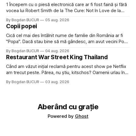
1 Începem cu o piesă electronică care ar fi fost faină și fără
vocea lui Robert Smith de la The Cure: Not In Love de la
Crystal Castles, o formație cu multe piese faine (păcat că s-
By Bogdan BUCUR
05 aug. 2026
a dovedit că jumătatea masculină a acelui duo era cam
Copii popei
dubioasă...) 2. Băgăm la
Cică cel mai des întâlnit nume de familie din România ar fi
"Popa". Dacă stau bine să mă gândesc, am avut vecini Popa
sau colegi de școala Popa cam peste tot deci are sens.
By Bogdan BUCUR
04 aug. 2026
Dexonline spune de etimologia termenului de popă că ar
Restaurant War Street King Thailand
veni din slava veche, popŭ,
Când am văzut inițial reclamă pentru acest show pe Netflix
am trecut peste. Părea, nu știu, kitschos? Oamenii urlau în
tailandeză pe fundal, era cu street food față de chestiile mai
By Bogdan BUCUR
03 aug. 2026
fine dining din alte show-uri... așa că am zis pas. Apoi ceva,
poate plictiseala sau lipsa de alternative pe
Aberând cu grație
Powered by
Ghost