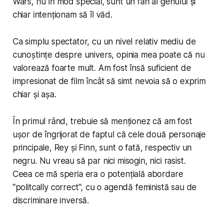
Wars, nu în mod special, sunt un fan al genului și
chiar intenționam să îl văd.
Ca simplu spectator, cu un nivel relativ mediu de
cunoștințe despre univers, opinia mea poate că nu
valorează foarte mult. Am fost însă suficient de
impresionat de film încât să simt nevoia să o exprim
chiar și așa.
În primul rând, trebuie să menționez că am fost
ușor de îngrijorat de faptul că cele două personaje
principale, Rey și Finn, sunt o fată, respectiv un
negru. Nu vreau să par nici misogin, nici rasist.
Ceea ce mă speria era o potențială abordare
"
politcally correct
", cu o agendă feministă sau de
discriminare inversă.