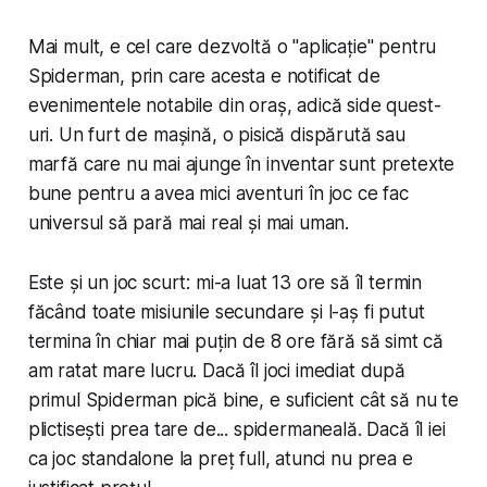
Mai mult, e cel care dezvoltă o "aplicație" pentru
Spiderman, prin care acesta e notificat de
evenimentele notabile din oraș, adică side quest-
uri. Un furt de mașină, o pisică dispărută sau
marfă care nu mai ajunge în inventar sunt pretexte
bune pentru a avea mici aventuri în joc ce fac
universul să pară mai real și mai uman.
Este și un joc scurt: mi-a luat 13 ore să îl termin
făcând toate misiunile secundare și l-aș fi putut
termina în chiar mai puțin de 8 ore fără să simt că
am ratat mare lucru. Dacă îl joci imediat după
primul Spiderman pică bine, e suficient cât să nu te
plictisești prea tare de... spidermaneală. Dacă îl iei
ca joc standalone la preț full, atunci nu prea e