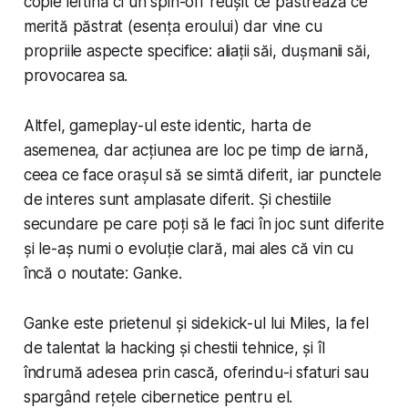
copie ieftină ci un spin-off reușit ce păstrează ce
merită păstrat (esența eroului) dar vine cu
propriile aspecte specifice: aliații săi, dușmanii săi,
provocarea sa.
Altfel, gameplay-ul este identic, harta de
asemenea, dar acțiunea are loc pe timp de iarnă,
ceea ce face orașul să se simtă diferit, iar punctele
de interes sunt amplasate diferit. Și chestiile
secundare pe care poți să le faci în joc sunt diferite
și le-aș numi o evoluție clară, mai ales că vin cu
încă o noutate: Ganke.
Ganke este prietenul și sidekick-ul lui Miles, la fel
de talentat la hacking și chestii tehnice, și îl
îndrumă adesea prin cască, oferindu-i sfaturi sau
spargând rețele cibernetice pentru el.