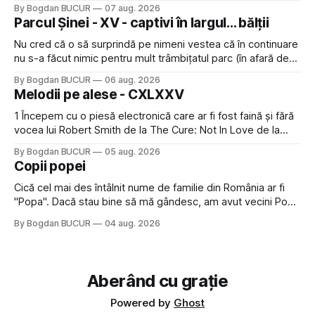
Restaurant War Street King Thailand: și acest show m-a
By Bogdan BUCUR
07 aug. 2026
lăsat rece la prima vedere, după care m-a făcut să mă
Parcul Șinei - XV - captivi în largul... bălții
îndrăgostesc de el. Nu mi-a plăcut faptul
Nu cred că o să surprindă pe nimeni vestea că în continuare
nu s-a făcut nimic pentru mult trâmbițatul parc (în afară de
faptul că potăile apărute acolo astă-primăvară au făcut între
By Bogdan BUCUR
06 aug. 2026
timp pui și latră prin gard la lumea care trece prin zonă). Am
Melodii pe alese - CXLXXV
avut, în schimb, o belea
1 Începem cu o piesă electronică care ar fi fost faină și fără
vocea lui Robert Smith de la The Cure: Not In Love de la
Crystal Castles, o formație cu multe piese faine (păcat că s-
By Bogdan BUCUR
05 aug. 2026
a dovedit că jumătatea masculină a acelui duo era cam
Copii popei
dubioasă...) 2. Băgăm la
Cică cel mai des întâlnit nume de familie din România ar fi
"Popa". Dacă stau bine să mă gândesc, am avut vecini Popa
sau colegi de școala Popa cam peste tot deci are sens.
By Bogdan BUCUR
04 aug. 2026
Dexonline spune de etimologia termenului de popă că ar
veni din slava veche, popŭ,
Aberând cu grație
Powered by
Ghost