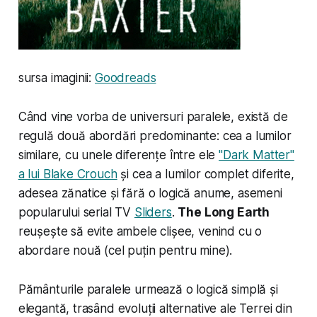
sursa imaginii:
Goodreads
Când vine vorba de universuri paralele, există de
regulă două abordări predominante: cea a lumilor
similare, cu unele diferențe între ele
"Dark Matter"
a lui Blake Crouch
și cea a lumilor complet diferite,
adesea zănatice și fără o logică anume, asemeni
popularului serial TV
Sliders
.
The Long Earth
reușește să evite ambele clișee, venind cu o
abordare nouă (cel puțin pentru mine).
Pământurile paralele urmează o logică simplă și
elegantă, trasând evoluții alternative ale Terrei din