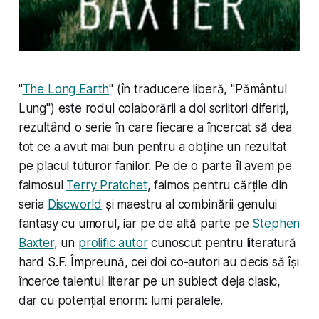
"
The Long Earth
" (în traducere liberă, "Pământul
Lung") este rodul colaborării a doi scriitori diferiți,
rezultând o serie în care fiecare a încercat să dea
tot ce a avut mai bun pentru a obține un rezultat
pe placul tuturor fanilor. Pe de o parte îl avem pe
faimosul
Terry Pratchet
, faimos pentru cărțile din
seria
Discworld
și maestru al combinării genului
fantasy cu umorul, iar pe de altă parte pe
Stephen
Baxter
, un
prolific autor
cunoscut pentru literatură
hard S.F. Împreună, cei doi co-autori au decis să își
încerce talentul literar pe un subiect deja clasic,
dar cu potențial enorm:
lumi paralele
.