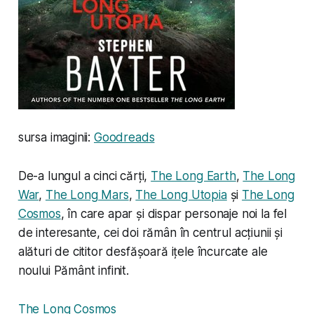
sursa imaginii:
Goodreads
De-a lungul a cinci cărți,
The Long Earth
,
The Long
War
,
The Long Mars
,
The Long Utopia
și
The Long
Cosmos
, în care apar și dispar personaje noi la fel
de interesante, cei doi rămân în centrul acțiunii și
alături de cititor desfășoară ițele încurcate ale
noului Pământ infinit.
The Long Cosmos