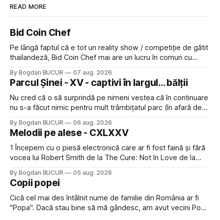
READ MORE
Bid Coin Chef
Pe lângă faptul că e tot un reality show / competiție de gătit
thailandeză, Bid Coin Chef mai are un lucru în comun cu
Restaurant War Street King Thailand: și acest show m-a
By Bogdan BUCUR
07 aug. 2026
lăsat rece la prima vedere, după care m-a făcut să mă
Parcul Șinei - XV - captivi în largul... bălții
îndrăgostesc de el. Nu mi-a plăcut faptul
Nu cred că o să surprindă pe nimeni vestea că în continuare
nu s-a făcut nimic pentru mult trâmbițatul parc (în afară de
faptul că potăile apărute acolo astă-primăvară au făcut între
By Bogdan BUCUR
06 aug. 2026
timp pui și latră prin gard la lumea care trece prin zonă). Am
Melodii pe alese - CXLXXV
avut, în schimb, o belea
1 Începem cu o piesă electronică care ar fi fost faină și fără
vocea lui Robert Smith de la The Cure: Not In Love de la
Crystal Castles, o formație cu multe piese faine (păcat că s-
By Bogdan BUCUR
05 aug. 2026
a dovedit că jumătatea masculină a acelui duo era cam
Copii popei
dubioasă...) 2. Băgăm la
Cică cel mai des întâlnit nume de familie din România ar fi
"Popa". Dacă stau bine să mă gândesc, am avut vecini Popa
sau colegi de școala Popa cam peste tot deci are sens.