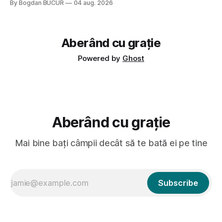
By Bogdan BUCUR
04 aug. 2026
Dexonline spune de etimologia termenului de popă că ar
veni din slava veche, popŭ,
Aberând cu grație
Powered by
Ghost
Aberând cu grație
Mai bine bați câmpii decât să te bată ei pe tine
Subscribe