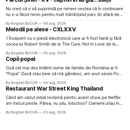
Nu cred că o să surprindă pe nimeni vestea că în continuare
nu s-a făcut nimic pentru mult trâmbițatul parc (în afară de
faptul că potăile apărute acolo astă-primăvară au făcut între
By Bogdan BUCUR
06 aug. 2026
timp pui și latră prin gard la lumea care trece prin zonă). Am
Melodii pe alese - CXLXXV
avut, în schimb, o belea
1 Începem cu o piesă electronică care ar fi fost faină și fără
vocea lui Robert Smith de la The Cure: Not In Love de la
Crystal Castles, o formație cu multe piese faine (păcat că s-
By Bogdan BUCUR
05 aug. 2026
a dovedit că jumătatea masculină a acelui duo era cam
Copii popei
dubioasă...) 2. Băgăm la
Cică cel mai des întâlnit nume de familie din România ar fi
"Popa". Dacă stau bine să mă gândesc, am avut vecini Popa
sau colegi de școala Popa cam peste tot deci are sens.
By Bogdan BUCUR
04 aug. 2026
Dexonline spune de etimologia termenului de popă că ar
Restaurant War Street King Thailand
veni din slava veche, popŭ,
Când am văzut inițial reclamă pentru acest show pe Netflix
am trecut peste. Părea, nu știu, kitschos? Oamenii urlau în
tailandeză pe fundal, era cu street food față de chestiile mai
By Bogdan BUCUR
03 aug. 2026
fine dining din alte show-uri... așa că am zis pas. Apoi ceva,
poate plictiseala sau lipsa de alternative pe