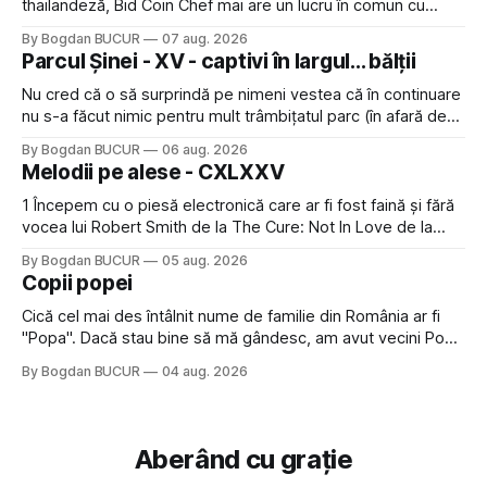
thailandeză, Bid Coin Chef mai are un lucru în comun cu
Restaurant War Street King Thailand: și acest show m-a
By Bogdan BUCUR
07 aug. 2026
lăsat rece la prima vedere, după care m-a făcut să mă
Parcul Șinei - XV - captivi în largul... bălții
îndrăgostesc de el. Nu mi-a plăcut faptul
Nu cred că o să surprindă pe nimeni vestea că în continuare
nu s-a făcut nimic pentru mult trâmbițatul parc (în afară de
faptul că potăile apărute acolo astă-primăvară au făcut între
By Bogdan BUCUR
06 aug. 2026
timp pui și latră prin gard la lumea care trece prin zonă). Am
Melodii pe alese - CXLXXV
avut, în schimb, o belea
1 Începem cu o piesă electronică care ar fi fost faină și fără
vocea lui Robert Smith de la The Cure: Not In Love de la
Crystal Castles, o formație cu multe piese faine (păcat că s-
By Bogdan BUCUR
05 aug. 2026
a dovedit că jumătatea masculină a acelui duo era cam
Copii popei
dubioasă...) 2. Băgăm la
Cică cel mai des întâlnit nume de familie din România ar fi
"Popa". Dacă stau bine să mă gândesc, am avut vecini Popa
sau colegi de școala Popa cam peste tot deci are sens.
By Bogdan BUCUR
04 aug. 2026
Dexonline spune de etimologia termenului de popă că ar
veni din slava veche, popŭ,
Aberând cu grație