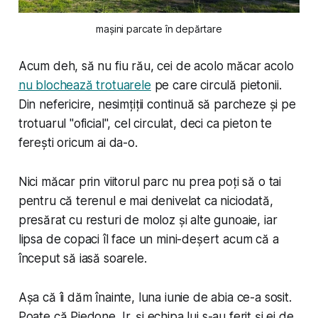
mașini parcate în depărtare
Acum deh, să nu fiu rău, cei de acolo măcar acolo
nu blochează trotuarele
pe care circulă pietonii.
Din nefericire, nesimțiții continuă să parcheze și pe
trotuarul "oficial", cel circulat, deci ca pieton te
ferești oricum ai da-o.
Nici măcar prin viitorul parc nu prea poți să o tai
pentru că terenul e mai denivelat ca niciodată,
presărat cu resturi de moloz și alte gunoaie, iar
lipsa de copaci îl face un mini-deșert acum că a
început să iasă soarele.
Așa că îi dăm înainte, luna iunie de abia ce-a sosit.
Poate că Piedone Jr. și echipa lui s-au ferit și ei de