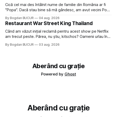
Cică cel mai des întâlnit nume de familie din România ar fi
"Popa". Dacă stau bine să mă gândesc, am avut vecini Popa
sau colegi de școala Popa cam peste tot deci are sens.
By Bogdan BUCUR
04 aug. 2026
Dexonline spune de etimologia termenului de popă că ar
Restaurant War Street King Thailand
veni din slava veche, popŭ,
Când am văzut inițial reclamă pentru acest show pe Netflix
am trecut peste. Părea, nu știu, kitschos? Oamenii urlau în
tailandeză pe fundal, era cu street food față de chestiile mai
By Bogdan BUCUR
03 aug. 2026
fine dining din alte show-uri... așa că am zis pas. Apoi ceva,
poate plictiseala sau lipsa de alternative pe
Aberând cu grație
Powered by
Ghost
Aberând cu grație