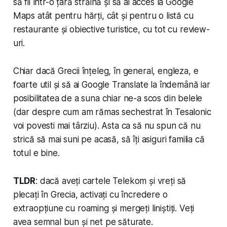
să fii într-o țară străină și să ai acces la Google
Maps atât pentru hărți, cât și pentru o listă cu
restaurante și obiective turistice, cu tot cu review-
uri.
Chiar dacă Grecii înțeleg, în general, engleza, e
foarte util și să ai Google Translate la îndemână iar
posibilitatea de a suna chiar ne-a scos din belele
(dar despre cum am rămas sechestrat în Tesalonic
voi povesti mai târziu). Asta ca să nu spun că nu
strică să mai suni pe acasă, să îți asiguri familia că
totul e bine.
TLDR
: dacă aveți cartele Telekom și vreți să
plecați în Grecia, activați cu încredere o
extraopțiune cu roaming și mergeți liniștiți. Veți
avea semnal bun și net pe săturate.