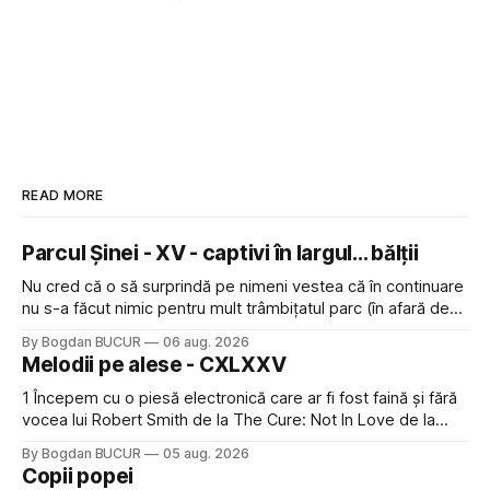
READ MORE
Parcul Șinei - XV - captivi în largul... bălții
Nu cred că o să surprindă pe nimeni vestea că în continuare
nu s-a făcut nimic pentru mult trâmbițatul parc (în afară de
faptul că potăile apărute acolo astă-primăvară au făcut între
By Bogdan BUCUR
06 aug. 2026
timp pui și latră prin gard la lumea care trece prin zonă). Am
Melodii pe alese - CXLXXV
avut, în schimb, o belea
1 Începem cu o piesă electronică care ar fi fost faină și fără
vocea lui Robert Smith de la The Cure: Not In Love de la
Crystal Castles, o formație cu multe piese faine (păcat că s-
By Bogdan BUCUR
05 aug. 2026
a dovedit că jumătatea masculină a acelui duo era cam
Copii popei
dubioasă...) 2. Băgăm la