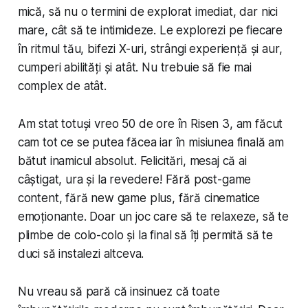
mică, să nu o termini de explorat imediat, dar nici
mare, cât să te intimideze. Le explorezi pe fiecare
în ritmul tău, bifezi X-uri, strângi experiență și aur,
cumperi abilități și atât. Nu trebuie să fie mai
complex de atât.
Am stat totuși vreo 50 de ore în Risen 3, am făcut
cam tot ce se putea făcea iar în misiunea finală am
bătut inamicul absolut. Felicitări, mesaj că ai
câștigat, ura și la revedere! Fără post-game
content, fără new game plus, fără cinematice
emoționante. Doar un joc care să te relaxeze, să te
plimbe de colo-colo și la final să îți permită să te
duci să instalezi altceva.
Nu vreau să pară că insinuez că toate