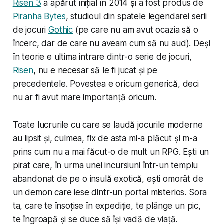
Risen 3
a apărut inițial în 2014 și a fost produs de
Piranha Bytes
, studioul din spatele legendarei serii
de jocuri
Gothic
(pe care nu am avut ocazia să o
încerc, dar de care nu aveam cum să nu aud). Deși
în teorie e ultima intrare dintr-o serie de jocuri,
Risen
, nu e necesar să le fi jucat și pe
precedentele. Povestea e oricum generică, deci
nu ar fi avut mare importanță oricum.
Toate lucrurile cu care se laudă jocurile moderne
au lipsit și, culmea, fix de asta mi-a plăcut și m-a
prins cum nu a mai făcut-o de mult un RPG. Ești un
pirat care, în urma unei incursiuni într-un templu
abandonat de pe o insulă exotică, ești omorât de
un demon care iese dintr-un portal misterios. Sora
ta, care te însoțise în expediție, te plânge un pic,
te îngroapă și se duce să își vadă de viață.