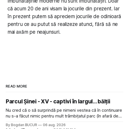
îmbunătățirile moderne nu sunt îmbunătățiri. Doar
că acum 20 de ani visam la jocurile din prezent. Iar
în prezent putem să apreciem jocurile de odinioară
pentru ce au putut să realizeze atunci, fără să ne
mai axăm pe neajunsuri.
READ MORE
Parcul Șinei - XV - captivi în largul... bălții
Nu cred că o să surprindă pe nimeni vestea că în continuare
nu s-a făcut nimic pentru mult trâmbițatul parc (în afară de
faptul că potăile apărute acolo astă-primăvară au făcut între
By Bogdan BUCUR
06 aug. 2026
timp pui și latră prin gard la lumea care trece prin zonă). Am