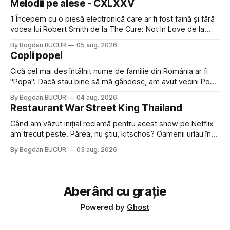
Melodii pe alese - CXLXXV
avut, în schimb, o belea
1 Începem cu o piesă electronică care ar fi fost faină și fără
vocea lui Robert Smith de la The Cure: Not In Love de la
Crystal Castles, o formație cu multe piese faine (păcat că s-
By Bogdan BUCUR
05 aug. 2026
a dovedit că jumătatea masculină a acelui duo era cam
Copii popei
dubioasă...) 2. Băgăm la
Cică cel mai des întâlnit nume de familie din România ar fi
"Popa". Dacă stau bine să mă gândesc, am avut vecini Popa
sau colegi de școala Popa cam peste tot deci are sens.
By Bogdan BUCUR
04 aug. 2026
Dexonline spune de etimologia termenului de popă că ar
Restaurant War Street King Thailand
veni din slava veche, popŭ,
Când am văzut inițial reclamă pentru acest show pe Netflix
am trecut peste. Părea, nu știu, kitschos? Oamenii urlau în
tailandeză pe fundal, era cu street food față de chestiile mai
By Bogdan BUCUR
03 aug. 2026
fine dining din alte show-uri... așa că am zis pas. Apoi ceva,
poate plictiseala sau lipsa de alternative pe
Aberând cu grație
Powered by
Ghost