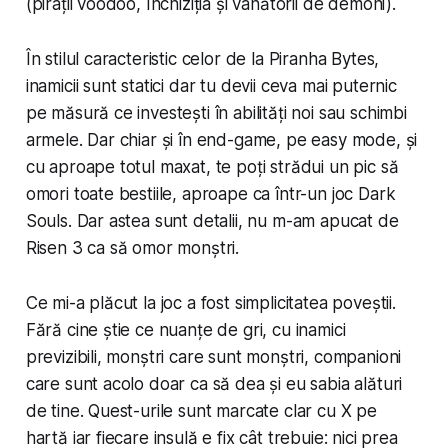
(pirații voodoo, Inchiziția și vânătorii de demoni).
În stilul caracteristic celor de la Piranha Bytes,
inamicii sunt statici dar tu devii ceva mai puternic
pe măsură ce investești în abilități noi sau schimbi
armele. Dar chiar și în end-game, pe easy mode, și
cu aproape totul maxat, te poți strădui un pic să
omori toate bestiile,
aproape
ca într-un joc Dark
Souls. Dar astea sunt detalii, nu m-am apucat de
Risen 3 ca să omor monștri.
Ce mi-a plăcut la joc a fost simplicitatea poveștii.
Fără cine știe ce nuanțe de gri, cu inamici
previzibili, monștri care sunt monștri, companioni
care sunt acolo doar ca să dea și eu sabia alături
de tine. Quest-urile sunt marcate clar cu X pe
hartă iar fiecare insulă e fix cât trebuie: nici prea