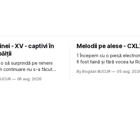
nei - XV - captivi în
Melodii pe alese - CX
bălții
1 Începem cu o piesă electron
fi fost faină și fără vocea lui 
 o să surprindă pe nimeni
de la The Cure: Not In Love de
n continuare nu s-a făcut
By Bogdan BUCUR
05 aug. 202
Castles, o formație cu multe p
u mult trâmbițatul parc (în
BUCUR
06 aug. 2026
(păcat că s-a dovedit că jumă
ptul că potăile apărute acolo
masculină a acelui duo era c
ară au făcut între timp pui și
dubioasă...) 2. Băgăm la
gard la lumea care trece prin
avut, în schimb, o belea