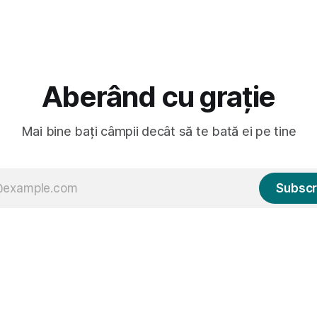
Aberând cu grație
Mai bine bați câmpii decât să te bată ei pe tine
Subscr