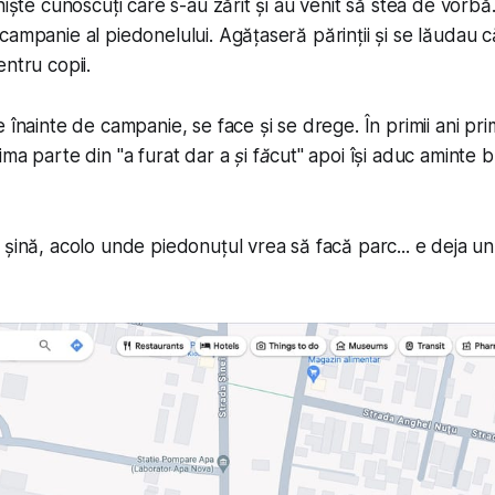
niște cunoscuți care s-au zărit și au venit să stea de vorbă
campanie al piedonelului. Agățaseră părinții și se lăudau c
ntru copii.
 înainte de campanie, se face și se drege. În primii ani prim
ima parte din "
a furat dar a și făcut
" apoi își aduc aminte 
 șină, acolo unde piedonuțul vrea să facă parc... e deja un