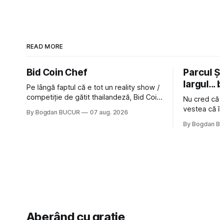
READ MORE
Bid Coin Chef
Parcul Și
largul... 
Pe lângă faptul că e tot un reality show /
competiție de gătit thailandeză, Bid Coin
Nu cred că
Chef mai are un lucru în comun cu
vestea că î
By Bogdan BUCUR
07 aug. 2026
Restaurant War Street King Thailand: și
nimic pentr
By Bogdan 
acest show m-a lăsat rece la prima
afară de fa
vedere, după care m-a făcut să mă
astă-primăv
îndrăgostesc de el. Nu mi-a plăcut faptul
latră prin 
zonă). Am 
Aberând cu grație