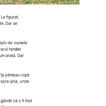
La figurat,
te. Dar se
mișto de numele
rul familiei
um arată. Dar
își plimbau copii
n spre șină, unde
ândit că o fi fost