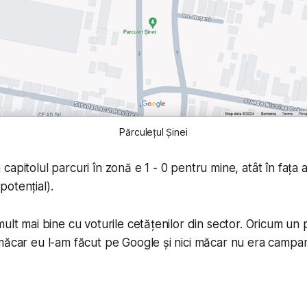
Părculețul Șinei
apitolul parcuri în zonă e 1 - 0 pentru mine, atât în fața a
(potențial).
ult mai bine cu voturile cetățenilor din sector. Oricum un 
măcar eu l-am făcut pe Google și nici măcar nu era campan