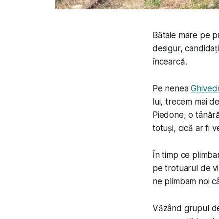
Bătaie mare pe pri
desigur, candidați
încearcă.
Pe nenea
Ghiveci
lui, trecem mai de
Piedone, o tânăr
totuși, cică ar fi 
În timp ce plimbam
pe trotuarul de vi
ne plimbam noi câ
Văzând grupul de 