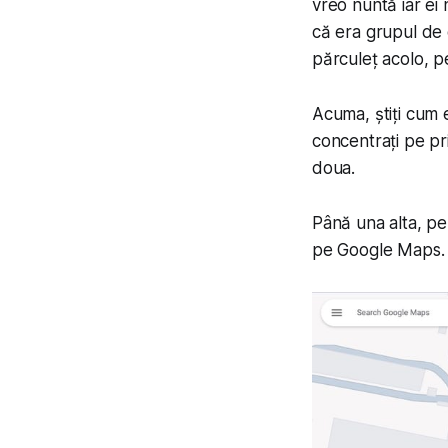
vreo nuntă iar ei 
că era grupul de 
părculeț acolo, pe
Acuma, știți cum e
concentrați pe pr
doua.
Până una alta, pe
pe Google Maps.