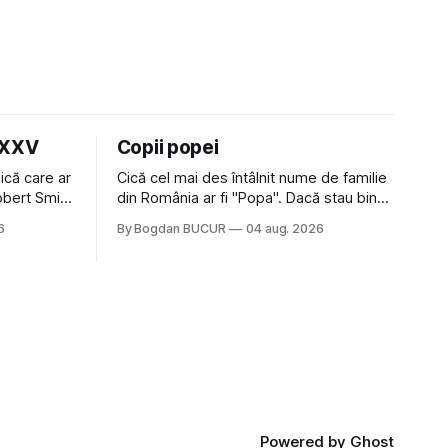
LXXV
Copii popei
ică care ar
Cică cel mai des întâlnit nume de familie
Robert Smith
din România ar fi "Popa". Dacă stau bine
 la Crystal
să mă gândesc, am avut vecini Popa sau
6
By Bogdan BUCUR
04 aug. 2026
iese faine
colegi de școala Popa cam peste tot
tatea
deci are sens. Dexonline spune de
am
etimologia termenului de popă că ar veni
din slava veche, popŭ,
Powered by
Ghost