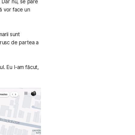
. Dar nu, se pare
ă vor face un
arii sunt
brusc de partea a
ul. Eu l-am făcut,