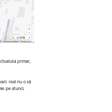
ctualului primar,
parc real nu o să
ie pe atunci.