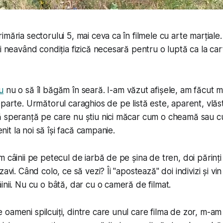
măria sectorului 5, mai ceva ca în filmele cu arte marțiale. 
i neavând condiția fizică necesară pentru o luptă ca la car
u
nu o să îl băgăm în seară. I-am văzut afișele, am făcut 
parte. Următorul caraghios de pe listă este, aparent, vlăsta
ă speranță pe care nu știu nici măcar cum o cheamă sau c
venit la noi să își facă campanie.
 câinii pe petecul de iarbă de pe șina de tren, doi părinți 
zavi. Când colo, ce să vezi? Îi "apostează" doi indivizi și vi
inii. Nu cu o bâtă, dar cu o cameră de filmat.
oameni spilcuiți, dintre care unul care filma de zor, m-am g