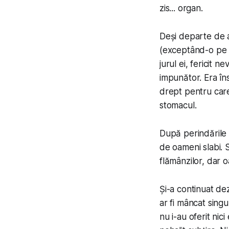
zis... organ.
Deși departe de a
(exceptând-o pe c
jurul ei, fericit 
impunător. Era în
drept pentru care
stomacul.
După perindările t
de oameni slabi. S
flămânzilor, dar o
Și-a continuat dez
ar fi mâncat sing
nu i-au oferit nic