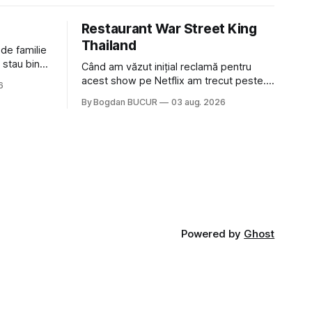
Restaurant War Street King
Thailand
 de familie
 stau bine
Când am văzut inițial reclamă pentru
ni Popa sau
acest show pe Netflix am trecut peste.
6
ste tot
Părea, nu știu, kitschos? Oamenii urlau în
By Bogdan BUCUR
03 aug. 2026
tailandeză pe fundal, era cu street food
 că ar veni
față de chestiile mai fine dining din alte
show-uri... așa că am zis pas. Apoi ceva,
poate plictiseala sau lipsa de alternative
pe
Powered by
Ghost