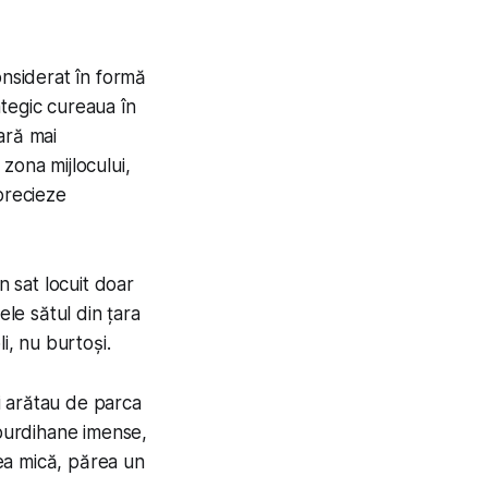
onsiderat în formă
tegic cureaua în
pară mai
zona mijlocului,
precieze
n sat locuit doar
ele sătul din țara
i, nu burtoși.
ii arătau de parca
 burdihane imense,
cea mică, părea un