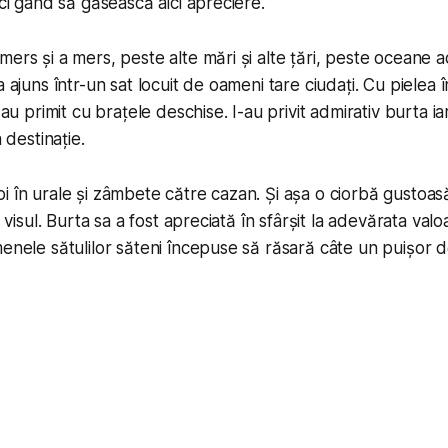
ici gând să găsească aici apreciere.
ers și a mers, peste alte mări și alte țări, peste oceane ad
a ajuns într-un sat locuit de oameni tare ciudați. Cu pielea 
l-au primit cu brațele deschise. I-au privit admirativ burta i
a destinație.
 în urale și zâmbete către cazan. Și așa o ciorbă gustoasă 
t visul. Burta sa a fost apreciată în sfârșit la adevărata valo
menele sătulilor săteni începuse să răsară câte un puișor 