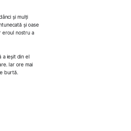
ânci și mulți
întunecată și oase
ar eroul nostru a
a ieșit din el
are. Iar ore mai
de burtă.