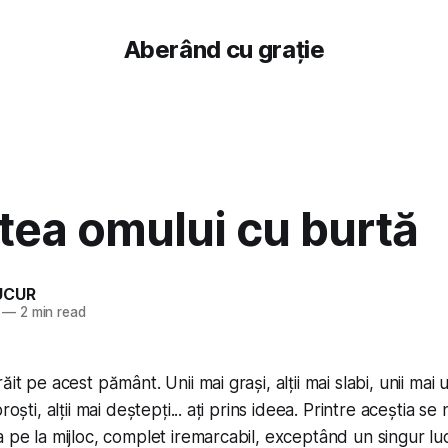
Aberând cu grație
tea omului cu burtă
UCUR
—
2 min read
it pe acest pământ. Unii mai grași, alții mai slabi, unii mai urâ
roști, alții mai deștepți... ați prins ideea. Printre aceștia s
a pe la mijloc, complet iremarcabil, exceptând un singur lu