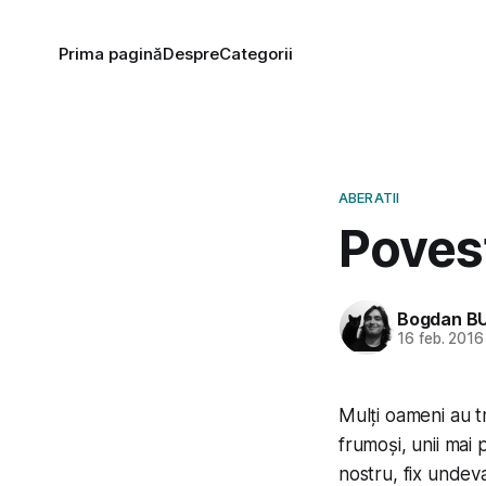
Prima pagină
Despre
Categorii
ABERATII
Poves
Bogdan B
16 feb. 2016
Mulți oameni au tră
frumoși, unii mai p
nostru, fix undev