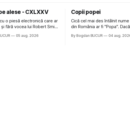
 pe alese - CXLXXV
Copii popei
cu o piesă electronică care ar
Cică cel mai des întâlnit nume
nă și fără vocea lui Robert Smith
din România ar fi "Popa". Dacă
ure: Not In Love de la Crystal
să mă gândesc, am avut veci
BUCUR
05 aug. 2026
By Bogdan BUCUR
04 aug. 202
formație cu multe piese faine
colegi de școala Popa cam pe
s-a dovedit că jumătatea
deci are sens. Dexonline spune de
a acelui duo era cam
etimologia termenului de popă
dubioasă...) 2. Băgăm la
din slava veche, popŭ,