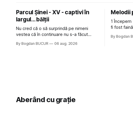
Parcul Șinei - XV - captivi în
Melodii
largul... bălții
1 Începem 
fi fost fai
Nu cred că o să surprindă pe nimeni
de la The C
vestea că în continuare nu s-a făcut
By Bogdan 
Castles, o 
nimic pentru mult trâmbițatul parc (în
By Bogdan BUCUR
06 aug. 2026
(păcat că 
afară de faptul că potăile apărute acolo
masculină 
astă-primăvară au făcut între timp pui și
latră prin gard la lumea care trece prin
zonă). Am avut, în schimb, o belea
Aberând cu grație