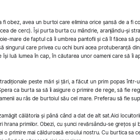
 fi obez, avea un burtoi care elimina orice șansă de a fi c
ea de cerc). Își purta burta cu mândrie, aranjându-și stra
nevoie-mare de faptul că îi umbrea pantofii și că îl făcea să 
să singurul care privea cu ochi buni acea protuberanță din 
 își luă lumea în cap, în căutarea unor oameni care să îi a
radiționale peste mări și țări, a făcut un prim popas într-u
pera ca burta sa să îi asigure o primire de rege, să fie reg
amenii au râs de burtoiul său cel mare. Preferau să fie supl
amăgit călătoria și până când a dat de alt sat.Aici locuitor
uri hrana primilor. Obezi, cu șunci revărsându-se grețos și
i ei o primire mai călduroasă eroului nostru. Cu burtica sa 