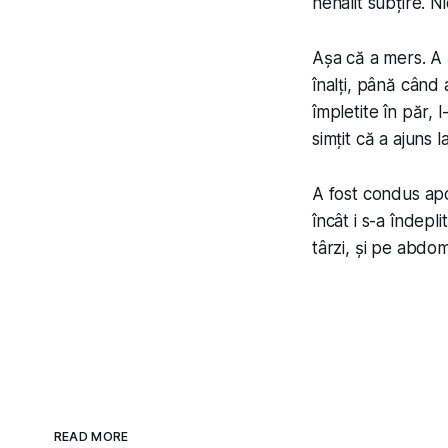
nehalit subțire. N
Așa că a mers. A m
înalți, până când 
împletite în păr, 
simțit că a ajuns l
A fost condus apoi
încât i s-a îndepli
târzi, și pe abdo
READ MORE