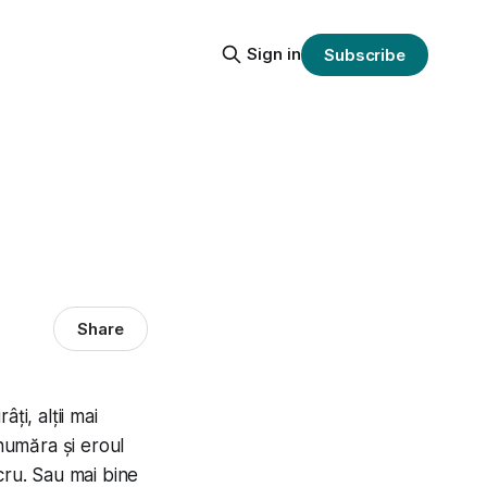
Sign in
Subscribe
Share
ți, alții mai
e număra și eroul
cru. Sau mai bine