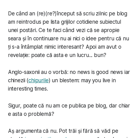
De când an (re)(re?)început să scriu zilnic pe blog
am reintrodus pe lista grijilor cotidiene subiectul
unei postări. Ce te faci când vezi că se apropie
seara și în continuare nu ai nici o idee pentru că nu
ți s-a întâmplat nimic interesant? Apoi am avut o
revelație: poate că asta e un lucru... bun?
Anglo-saxonii au o vorbă:
no news is good news
iar
chinezii (
chipurile
) un blestem:
may you live in
interesting times
.
Sigur, poate că nu am ce publica pe blog, dar chiar
e asta o problemă?
Aș argumenta că nu. Pot trăi și fără să văd pe