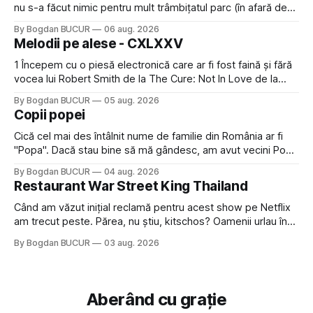
nu s-a făcut nimic pentru mult trâmbițatul parc (în afară de
faptul că potăile apărute acolo astă-primăvară au făcut între
By Bogdan BUCUR
06 aug. 2026
timp pui și latră prin gard la lumea care trece prin zonă). Am
Melodii pe alese - CXLXXV
avut, în schimb, o belea
1 Începem cu o piesă electronică care ar fi fost faină și fără
vocea lui Robert Smith de la The Cure: Not In Love de la
Crystal Castles, o formație cu multe piese faine (păcat că s-
By Bogdan BUCUR
05 aug. 2026
a dovedit că jumătatea masculină a acelui duo era cam
Copii popei
dubioasă...) 2. Băgăm la
Cică cel mai des întâlnit nume de familie din România ar fi
"Popa". Dacă stau bine să mă gândesc, am avut vecini Popa
sau colegi de școala Popa cam peste tot deci are sens.
By Bogdan BUCUR
04 aug. 2026
Dexonline spune de etimologia termenului de popă că ar
Restaurant War Street King Thailand
veni din slava veche, popŭ,
Când am văzut inițial reclamă pentru acest show pe Netflix
am trecut peste. Părea, nu știu, kitschos? Oamenii urlau în
tailandeză pe fundal, era cu street food față de chestiile mai
By Bogdan BUCUR
03 aug. 2026
fine dining din alte show-uri... așa că am zis pas. Apoi ceva,
poate plictiseala sau lipsa de alternative pe
Aberând cu grație