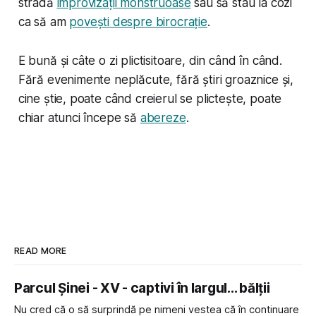
stradă
improvizații monstruoase
sau să stau la cozi
ca să am
povești despre birocrație
.
E bună și câte o zi plictisitoare, din când în când.
Fără evenimente neplăcute, fără știri groaznice și,
cine știe, poate când creierul se plictește, poate
chiar atunci începe să
abereze
.
READ MORE
Parcul Șinei - XV - captivi în largul... bălții
Nu cred că o să surprindă pe nimeni vestea că în continuare