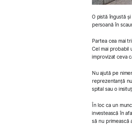
O pistă îngustă ș
persoană în scaun 
Partea cea mai tri
Cel mai probabil 
improvizat
ceva
c
Nu ajută pe nimen
reprezentanță nu
spital sau o insituț
În loc ca un munci
investească în afa
să nu primească 