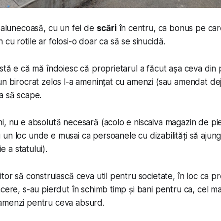
i alunecoasă, cu un fel de
scări
în centru, ca bonus pe car
cu rotile ar folosi-o doar ca să se sinucidă.
stă e că mă îndoiesc că proprietarul a făcut așa ceva din pr
un birocrat zelos l-a amenințat cu amenzi (sau amendat dej
a să scape.
i, nu e absolută necesară (acolo e niscaiva magazin de pi
 un loc unde e
musai
ca persoanele cu dizabilități să ajung
ie a statului).
tor să construiască ceva util pentru societate, în loc ca pr
cere, s-au pierdut în schimb timp și bani pentru ca, cel ma
amenzi pentru ceva absurd.