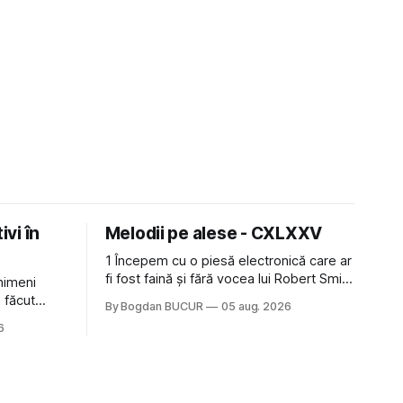
ivi în
Melodii pe alese - CXLXXV
1 Începem cu o piesă electronică care ar
fi fost faină și fără vocea lui Robert Smith
nimeni
de la The Cure: Not In Love de la Crystal
 făcut
By Bogdan BUCUR
05 aug. 2026
Castles, o formație cu multe piese faine
arc (în
6
(păcat că s-a dovedit că jumătatea
rute acolo
masculină a acelui duo era cam
imp pui și
dubioasă...) 2. Băgăm la
rece prin
belea