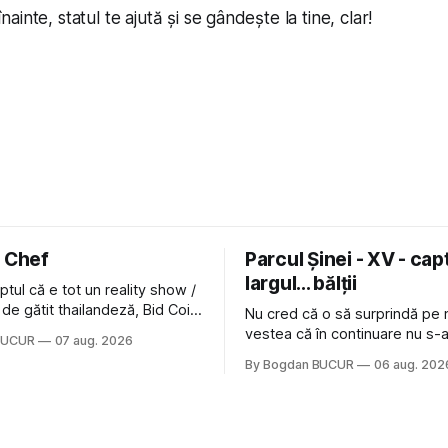
inte, statul te ajută și se gândește la tine, clar!
n Chef
Parcul Șinei - XV - capt
largul... bălții
ptul că e tot un reality show /
de gătit thailandeză, Bid Coin
Nu cred că o să surprindă pe 
re un lucru în comun cu
vestea că în continuare nu s-a
BUCUR
07 aug. 2026
War Street King Thailand: și
nimic pentru mult trâmbițatul p
By Bogdan BUCUR
06 aug. 202
 m-a lăsat rece la prima
afară de faptul că potăile apă
pă care m-a făcut să mă
astă-primăvară au făcut între t
îndrăgostesc de el. Nu mi-a plăcut faptul
latră prin gard la lumea care t
zonă). Am avut, în schimb, o 