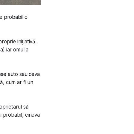
e probabil o
oprie inițiativă.
a) iar omul a
ese auto sau ceva
ă, cum ar fi un
oprietarul să
i probabil, cineva