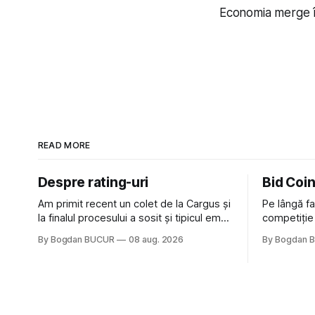
Economia merge îna
READ MORE
Despre rating-uri
Bid Coi
Am primit recent un colet de la Cargus și
Pe lângă fa
la finalul procesului a sosit și tipicul email
competiție 
de confirmare, la pachet cu rugămintea
Chef mai a
By Bogdan BUCUR
08 aug. 2026
By Bogdan 
de a lăsa o recenzie. Cum sunt adeptul
Restaurant 
feedback-ului și eram în toate bune, de
acest show
data asta am dat click să le las un rating.
vedere, du
Un 5