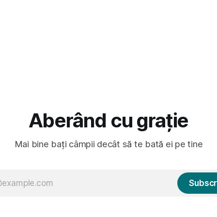
Aberând cu grație
Mai bine bați câmpii decât să te bată ei pe tine
Subscr