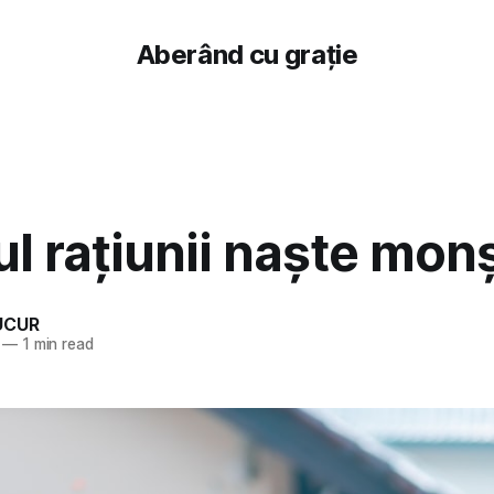
Aberând cu grație
 rațiunii naște monș
UCUR
—
1 min read