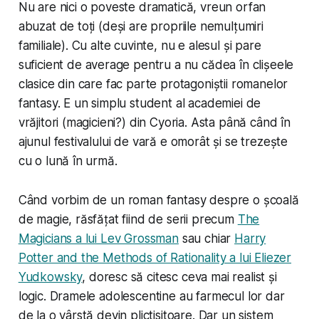
Nu are nici o poveste dramatică, vreun orfan
abuzat de toți (deși are propriile nemulțumiri
familiale). Cu alte cuvinte, nu e
alesul
și pare
suficient de
average
pentru a nu cădea în clișeele
clasice din care fac parte protagoniștii romanelor
fantasy. E un simplu student al academiei de
vrăjitori (magicieni?) din Cyoria. Asta până când în
ajunul festivalului de vară e omorât și se trezește
cu o lună în urmă.
Când vorbim de un roman fantasy despre o școală
de magie, răsfățat fiind de serii precum
The
Magicians a lui Lev Grossman
sau chiar
Harry
Potter and the Methods of Rationality a lui Eliezer
Yudkowsky
, doresc să citesc ceva mai realist și
logic. Dramele adolescentine au farmecul lor dar
de la o vârstă devin plictisitoare. Dar un sistem