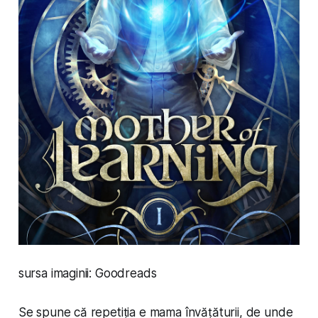
sursa imaginii: Goodreads
Se spune că repetiția e mama învățăturii, de unde