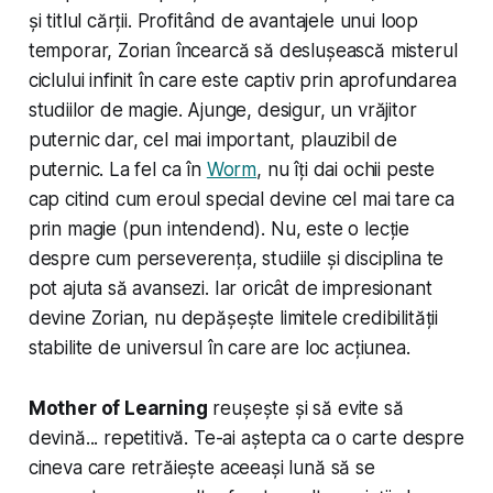
și titlul cărții. Profitând de avantajele unui loop
temporar, Zorian încearcă să deslușească misterul
ciclului infinit în care este captiv prin aprofundarea
studiilor de magie. Ajunge, desigur, un vrăjitor
puternic dar, cel mai important,
plauzibil de
puternic
. La fel ca în
Worm
, nu îți dai ochii peste
cap citind cum eroul special devine cel mai tare ca
prin magie (pun intendend). Nu, este o lecție
despre cum perseverența, studiile și disciplina te
pot ajuta să avansezi. Iar oricât de impresionant
devine Zorian, nu depășește limitele credibilității
stabilite de universul în care are loc acțiunea.
Mother of Learning
reușește și să evite să
devină... repetitivă. Te-ai aștepta ca o carte despre
cineva care retrăiește aceeași lună să se