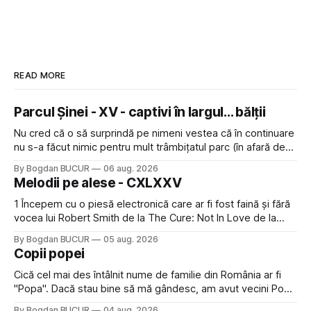
READ MORE
Parcul Șinei - XV - captivi în largul... bălții
Nu cred că o să surprindă pe nimeni vestea că în continuare
nu s-a făcut nimic pentru mult trâmbițatul parc (în afară de
faptul că potăile apărute acolo astă-primăvară au făcut între
By Bogdan BUCUR
06 aug. 2026
timp pui și latră prin gard la lumea care trece prin zonă). Am
Melodii pe alese - CXLXXV
avut, în schimb, o belea
1 Începem cu o piesă electronică care ar fi fost faină și fără
vocea lui Robert Smith de la The Cure: Not In Love de la
Crystal Castles, o formație cu multe piese faine (păcat că s-
By Bogdan BUCUR
05 aug. 2026
a dovedit că jumătatea masculină a acelui duo era cam
Copii popei
dubioasă...) 2. Băgăm la
Cică cel mai des întâlnit nume de familie din România ar fi
"Popa". Dacă stau bine să mă gândesc, am avut vecini Popa
sau colegi de școala Popa cam peste tot deci are sens.
By Bogdan BUCUR
04 aug. 2026