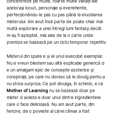
concentreze pe multe, foarte multe variații ale
acelorași locuri, personaje și evenimente,
perfecționându-le pas cu pas până la elucidarea
misterului. Am avut însă parte de poate chiar mai
multă explorare a unei întregi lumi fantasy decât
m-aș fi așteptat, mai ales de la o carte unde
premiza se bazează pe un ciclu temporar repetitiv.
Misterul din spate e și el unul executat exemplar.
Nu e vreun blestem sau altă explicație generică ci
e un amalgam epic de concepte ezoterice și
conspirații, pe care nu doresc să le divulg pentu a
nu strica surpriza. Ce pot divulga, în schimb, e că
Mother of Learning
nu se bazează doar pe
mister ci acesta e doar unul dintre ingredientele
care o face delicioasă. Nu am avut parte, din
fericire, de o poveste al cărei climax a fost