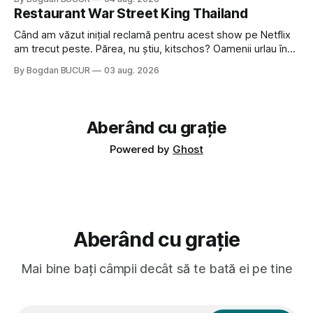
Dexonline spune de etimologia termenului de popă că ar
Restaurant War Street King Thailand
veni din slava veche, popŭ,
Când am văzut inițial reclamă pentru acest show pe Netflix
am trecut peste. Părea, nu știu, kitschos? Oamenii urlau în
tailandeză pe fundal, era cu street food față de chestiile mai
By Bogdan BUCUR
03 aug. 2026
fine dining din alte show-uri... așa că am zis pas. Apoi ceva,
poate plictiseala sau lipsa de alternative pe
Aberând cu grație
Powered by
Ghost
Aberând cu grație
Mai bine bați câmpii decât să te bată ei pe tine