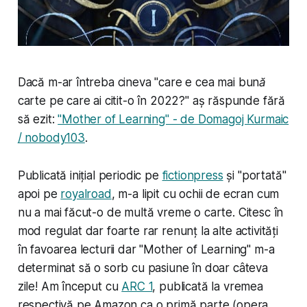
Dacă m-ar întreba cineva "
care e cea mai bună
carte pe care ai citit-o în 2022?
" aș răspunde fără
să ezit:
"Mother of Learning" - de Domagoj Kurmaic
/ nobody103
.
Publicată inițial periodic pe
fictionpress
și "portată"
apoi pe
royalroad
, m-a lipit cu ochii de ecran cum
nu a mai făcut-o de multă vreme o carte. Citesc în
mod regulat dar foarte rar renunț la alte activități
în favoarea lecturii dar "Mother of Learning" m-a
determinat să o sorb cu pasiune în doar câteva
zile! Am început cu
ARC 1
, publicată la vremea
respectivă pe Amazon ca o primă parte (opera