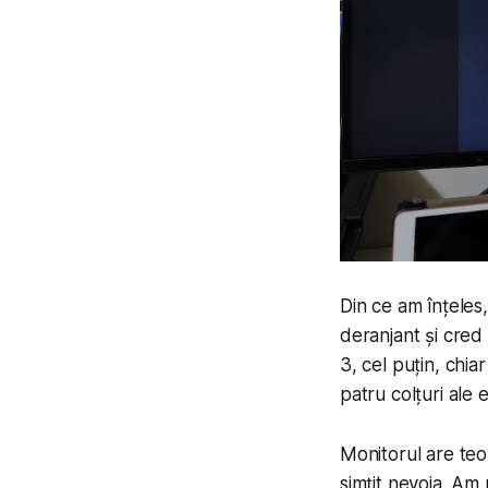
Din ce am înțeles
deranjant și cred
3, cel puțin, chia
patru colțuri ale 
Monitorul are teo
simțit nevoia. Am