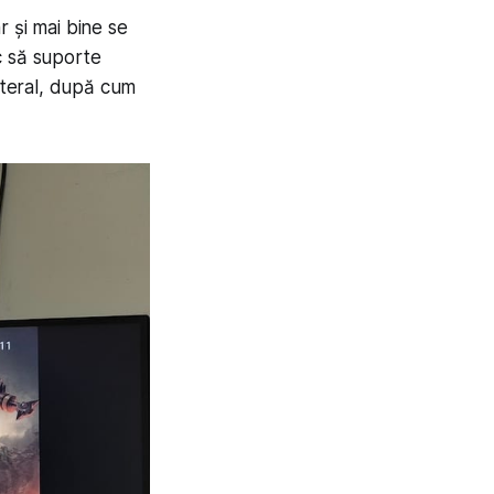
r și mai bine se
c să suporte
ateral, după cum