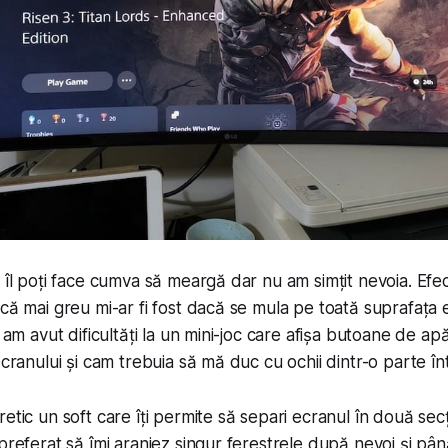
, îl poți face cumva să meargă dar nu am simțit nevoia. Efe
 că mai greu mi-ar fi fost dacă se mula pe toată suprafața e
r am avut dificultăți la un mini-joc care afișa butoane de ap
ecranului și cam trebuia să mă duc cu ochii dintr-o parte înt
retic un soft care îți permite să separi ecranul în două sec
 preferat să îmi aranjez singur ferestrele după nevoi și p