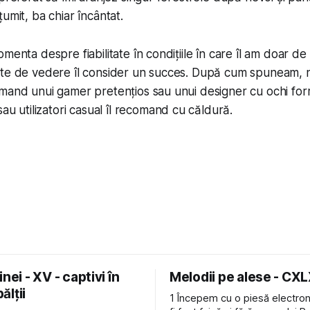
umit, ba chiar încântat.
omenta despre fiabilitate în condițiile în care îl am doar d
cte de vedere îl consider un succes. După cum spuneam, 
mand unui gamer pretențios sau unui designer cu ochi for
sau utilizatori
casual
îl recomand cu căldură.
nei - XV - captivi în
Melodii pe alese - CX
bălții
1 Începem cu o piesă electron