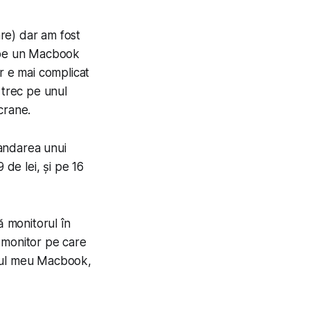
re) dar am fost
 pe un Macbook
r e mai complicat
 trec pe unul
crane.
andarea unui
9 de lei, și pe 16
ă monitorul în
 monitor pe care
p-ul meu Macbook,