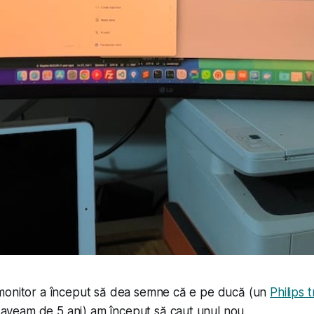
monitor a început să dea semne că e pe ducă (un
Philips 
l aveam de 5 ani) am început să caut unul nou.