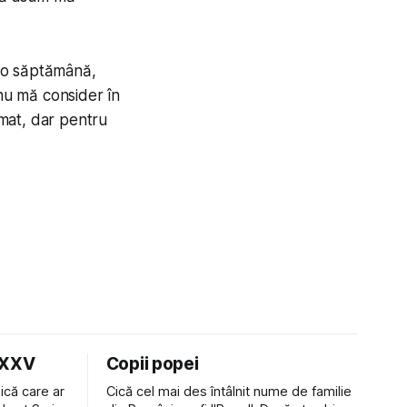
e o săptămână,
nu mă consider în
mat, dar pentru
LXXV
Copii popei
ică care ar
Cică cel mai des întâlnit nume de familie