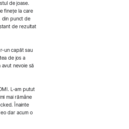
tul de joase.
 finețe la care
, din punct de
stant de rezultat
tr-un capăt sau
rtea de jos a
m avut nevoie să
 HDMI. L-am putut
 îmi mai rămâne
ocked. Înainte
ideo dar acum o