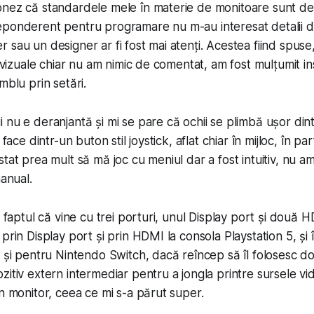
nez că standardele mele în materie de monitoare sunt des
ponderent pentru programare nu m-au interesat detalii de
 sau un designer ar fi fost mai atenți. Acestea fiind spuse
i vizuale chiar nu am nimic de comentat, am fost mulțumit in
mblu prin setări.
 nu e deranjantă și mi se pare că ochii se plimbă ușor din
 face dintr-un buton stil joystick, aflat chiar în mijloc, în pa
tat prea mult să mă joc cu meniul dar a fost intuitiv, nu a
manual.
t faptul că vine cu trei porturi, unul Display port și două
prin Display port și prin HDMI la consola Playstation 5, și
t și pentru Nintendo Switch, dacă reîncep să îl folosesc d
zitiv extern intermediar pentru a jongla printre sursele v
in monitor, ceea ce mi s-a părut super.