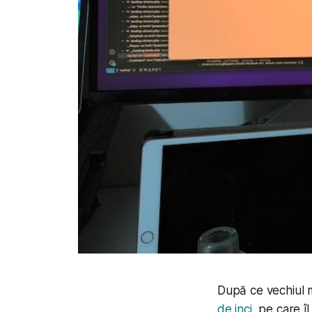
După ce vechiul 
de inci
, pe care î