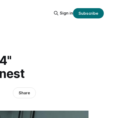
Sign in
Subscribe
4"
nest
Share