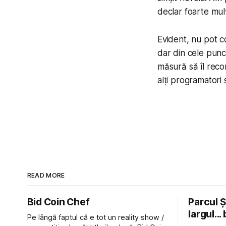
declar foarte mulț
Evident, nu pot c
dar din cele pun
măsură să îl reco
alți programatori 
READ MORE
Bid Coin Chef
Parcul Și
largul... 
Pe lângă faptul că e tot un reality show /