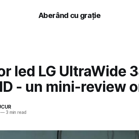
Aberând cu grație
r led LG UltraWide 3
 - un mini-review o
UCUR
—
3 min read