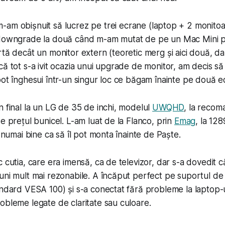
-am obișnuit să lucrez pe trei ecrane (laptop + 2 monitoa
n downgrade la două când m-am mutat de pe un Mac Mini
rtă decât un monitor extern (teoretic merg și aici două, da
că tot s-a ivit ocazia unui upgrade de monitor, am decis să
pot înghesui într-un singur loc ce băgam înainte pe două e
n final la un LG de 35 de inchi, modelul
UWQHD
, la recom
e prețul bunicel. L-am luat de la Flanco, prin
Emag
, la 128
t numai bine ca să îl pot monta înainte de Paște.
 cutia, care era imensă, ca de televizor, dar s-a dovedit c
uni mult mai rezonabile. A încăput perfect pe suportul de
tandard VESA 100) și s-a conectat fără probleme la lapto
obleme legate de claritate sau culoare.