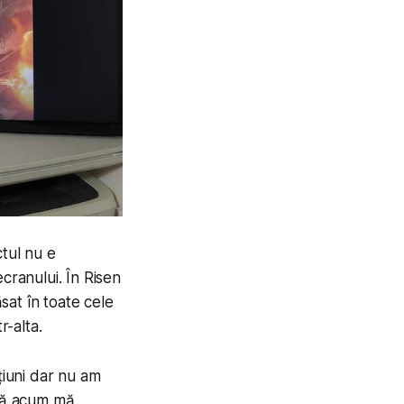
ctul nu e
cranului. În Risen
ăsat în toate cele
r-alta.
țiuni dar nu am
ână acum mă