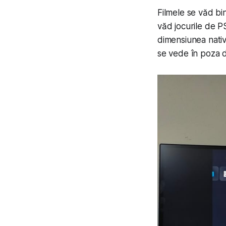
Filmele se văd bi
văd jocurile de P
dimensiunea nati
se vede în poza d