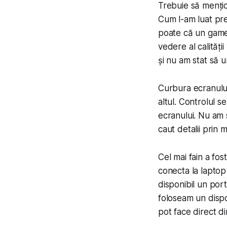
Trebuie să mențio
Cum l-am luat pre
poate că un gamer
vedere al calități
și nu am stat să u
Curbura ecranului
altul. Controlul se
ecranului. Nu am s
caut detalii prin 
Cel mai fain a fos
conecta la laptop 
disponibil un por
foloseam un dispo
pot face direct d