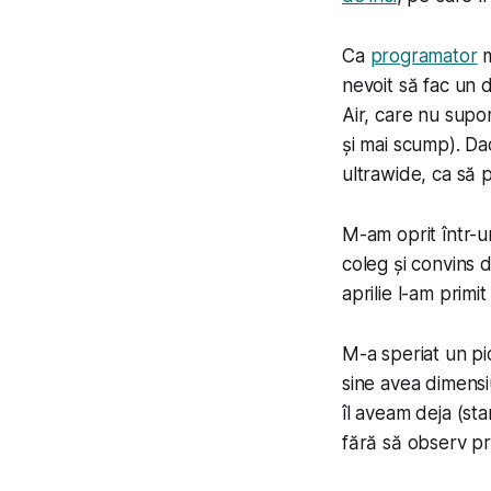
Ca
programator
m
nevoit să fac u
Air, care nu supo
și mai scump). Da
ultrawide, ca să 
M-am oprit într-u
coleg și convins d
aprilie l-am primi
M-a speriat un pic
sine avea dimensi
îl aveam deja (s
fără să observ pr