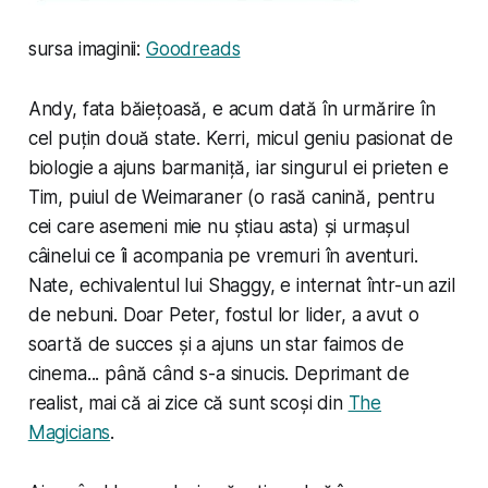
sursa imaginii:
Goodreads
Andy, fata băiețoasă, e acum dată în urmărire în
cel puțin două state. Kerri, micul geniu pasionat de
biologie a ajuns barmaniță, iar singurul ei prieten e
Tim, puiul de Weimaraner (o rasă canină, pentru
cei care asemeni mie nu știau asta) și urmașul
câinelui ce îi acompania pe vremuri în aventuri.
Nate, echivalentul lui Shaggy, e internat într-un azil
de nebuni. Doar Peter, fostul lor lider, a avut o
soartă de succes și a ajuns un star faimos de
cinema... până când s-a sinucis. Deprimant de
realist, mai că ai zice că sunt scoși din
The
Magicians
.