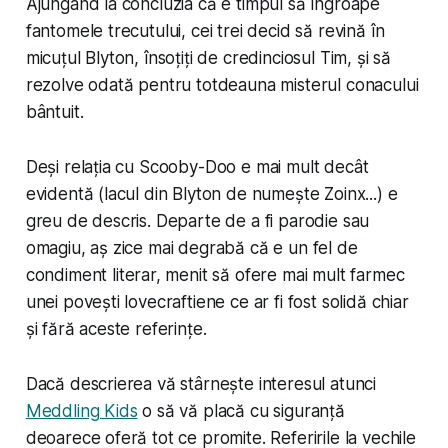
Ajungând la concluzia că e timpul să îngroape
fantomele trecutului, cei trei decid să revină în
micuțul Blyton, însoțiți de credinciosul Tim, și să
rezolve odată pentru totdeauna misterul conacului
bântuit.
Deși relația cu Scooby-Doo e mai mult decât
evidentă (lacul din Blyton de numește Zoinx...) e
greu de descris. Departe de a fi parodie sau
omagiu, aș zice mai degrabă că e un fel de
condiment
literar, menit să ofere mai mult farmec
unei povești lovecraftiene ce ar fi fost solidă chiar
și fără aceste referințe.
Dacă descrierea vă stârnește interesul atunci
Meddling Kids
o să vă placă cu siguranță
deoarece oferă tot ce promite. Referirile la vechile