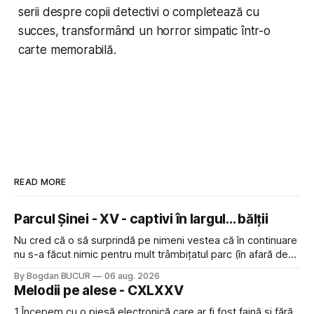
serii despre copii detectivi o completează cu
succes, transformând un horror simpatic într-o
carte memorabilă.
READ MORE
Parcul Șinei - XV - captivi în largul... bălții
Nu cred că o să surprindă pe nimeni vestea că în continuare
nu s-a făcut nimic pentru mult trâmbițatul parc (în afară de
faptul că potăile apărute acolo astă-primăvară au făcut între
By Bogdan BUCUR
06 aug. 2026
timp pui și latră prin gard la lumea care trece prin zonă). Am
Melodii pe alese - CXLXXV
avut, în schimb, o belea
1 Începem cu o piesă electronică care ar fi fost faină și fără