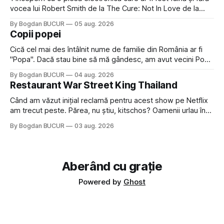
vocea lui Robert Smith de la The Cure: Not In Love de la
Crystal Castles, o formație cu multe piese faine (păcat că s-
By Bogdan BUCUR
05 aug. 2026
a dovedit că jumătatea masculină a acelui duo era cam
Copii popei
dubioasă...) 2. Băgăm la
Cică cel mai des întâlnit nume de familie din România ar fi
"Popa". Dacă stau bine să mă gândesc, am avut vecini Popa
sau colegi de școala Popa cam peste tot deci are sens.
By Bogdan BUCUR
04 aug. 2026
Dexonline spune de etimologia termenului de popă că ar
Restaurant War Street King Thailand
veni din slava veche, popŭ,
Când am văzut inițial reclamă pentru acest show pe Netflix
am trecut peste. Părea, nu știu, kitschos? Oamenii urlau în
tailandeză pe fundal, era cu street food față de chestiile mai
By Bogdan BUCUR
03 aug. 2026
fine dining din alte show-uri... așa că am zis pas. Apoi ceva,
poate plictiseala sau lipsa de alternative pe
Aberând cu grație
Powered by
Ghost