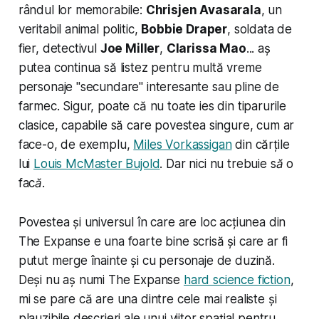
rândul lor memorabile:
Chrisjen Avasarala
, un
veritabil animal politic,
Bobbie Draper
, soldata de
fier, detectivul
Joe Miller
,
Clarissa Mao
... aș
putea continua să listez pentru multă vreme
personaje "secundare" interesante sau pline de
farmec. Sigur, poate că nu toate ies din tiparurile
clasice, capabile să care povestea singure, cum ar
face-o, de exemplu,
Miles Vorkassigan
din cărțile
lui
Louis McMaster Bujold
. Dar
nici nu trebuie să o
facă
.
Povestea și universul în care are loc acțiunea din
The Expanse e una foarte bine scrisă și care ar fi
putut merge înainte și cu personaje de duzină.
Deși nu aș numi The Expanse
hard science fiction
,
mi se pare că are una dintre cele mai realiste și
plauzibile descrieri ale unui viitor spațial pentru