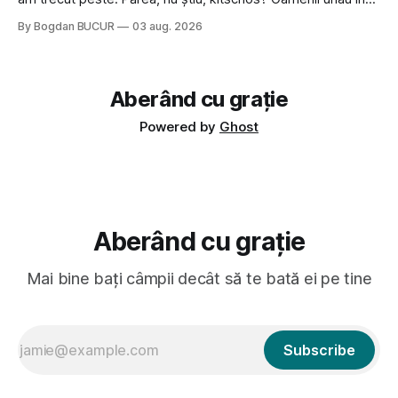
tailandeză pe fundal, era cu street food față de chestiile mai
By Bogdan BUCUR
03 aug. 2026
fine dining din alte show-uri... așa că am zis pas. Apoi ceva,
poate plictiseala sau lipsa de alternative pe
Aberând cu grație
Powered by
Ghost
Aberând cu grație
Mai bine bați câmpii decât să te bată ei pe tine
Subscribe