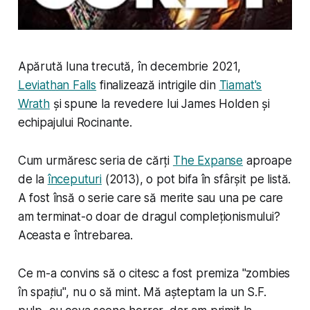
Apărută luna trecută, în decembrie 2021,
Leviathan Falls
finalizează intrigile din
Tiamat's
Wrath
și spune la revedere lui James Holden și
echipajului Rocinante.
Cum urmăresc seria de cărți
The Expanse
aproape
de la
începuturi
(2013), o pot bifa în sfârșit pe listă.
A fost însă o serie care să merite sau una pe care
am terminat-o doar de dragul compleționismului?
Aceasta e întrebarea.
Ce m-a convins să o citesc a fost premiza "
zombies
în spațiu
", nu o să mint. Mă așteptam la un S.F.