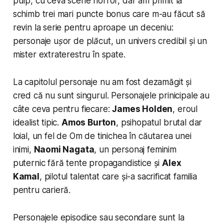
pulp, cu ceva scene horror, dar am primit la
schimb trei mari puncte bonus care m-au făcut să
revin la serie pentru aproape un deceniu:
personaje ușor de plăcut
, un
univers credibil
și un
mister extraterestru
în spate.
La capitolul personaje nu am fost dezamăgit și
cred că nu sunt singurul. Personajele prinicipale au
câte ceva pentru fiecare:
James Holden
, eroul
idealist tipic.
Amos Burton
, psihopatul brutal dar
loial, un fel de Om de tinichea în căutarea unei
inimi,
Naomi Nagata
, un personaj feminim
puternic fără tente propagandistice și
Alex
Kamal
, pilotul talentat care și-a sacrificat familia
pentru carieră.
Personajele episodice sau secondare sunt la