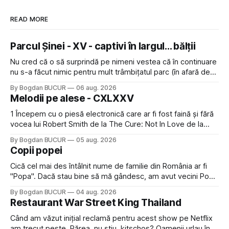
READ MORE
Parcul Șinei - XV - captivi în largul... bălții
Nu cred că o să surprindă pe nimeni vestea că în continuare
nu s-a făcut nimic pentru mult trâmbițatul parc (în afară de
faptul că potăile apărute acolo astă-primăvară au făcut între
By Bogdan BUCUR
06 aug. 2026
timp pui și latră prin gard la lumea care trece prin zonă). Am
Melodii pe alese - CXLXXV
avut, în schimb, o belea
1 Începem cu o piesă electronică care ar fi fost faină și fără
vocea lui Robert Smith de la The Cure: Not In Love de la
Crystal Castles, o formație cu multe piese faine (păcat că s-
By Bogdan BUCUR
05 aug. 2026
a dovedit că jumătatea masculină a acelui duo era cam
Copii popei
dubioasă...) 2. Băgăm la
Cică cel mai des întâlnit nume de familie din România ar fi
"Popa". Dacă stau bine să mă gândesc, am avut vecini Popa
sau colegi de școala Popa cam peste tot deci are sens.
By Bogdan BUCUR
04 aug. 2026
Dexonline spune de etimologia termenului de popă că ar
Restaurant War Street King Thailand
veni din slava veche, popŭ,
Când am văzut inițial reclamă pentru acest show pe Netflix
am trecut peste. Părea, nu știu, kitschos? Oamenii urlau în