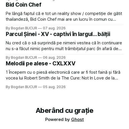
feedback-ului și eram în toate bune, de data asta am dat
Bid Coin Chef
click să le las un rating. Un 5
Pe lângă faptul că e tot un reality show / competiție de gătit
thailandeză, Bid Coin Chef mai are un lucru în comun cu
Restaurant War Street King Thailand: și acest show m-a
By Bogdan BUCUR
07 aug. 2026
lăsat rece la prima vedere, după care m-a făcut să mă
Parcul Șinei - XV - captivi în largul... bălții
îndrăgostesc de el. Nu mi-a plăcut faptul
Nu cred că o să surprindă pe nimeni vestea că în continuare
nu s-a făcut nimic pentru mult trâmbițatul parc (în afară de
faptul că potăile apărute acolo astă-primăvară au făcut între
By Bogdan BUCUR
06 aug. 2026
timp pui și latră prin gard la lumea care trece prin zonă). Am
Melodii pe alese - CXLXXV
avut, în schimb, o belea
1 Începem cu o piesă electronică care ar fi fost faină și fără
vocea lui Robert Smith de la The Cure: Not In Love de la
Crystal Castles, o formație cu multe piese faine (păcat că s-
By Bogdan BUCUR
05 aug. 2026
a dovedit că jumătatea masculină a acelui duo era cam
dubioasă...) 2. Băgăm la
Aberând cu grație
Powered by
Ghost