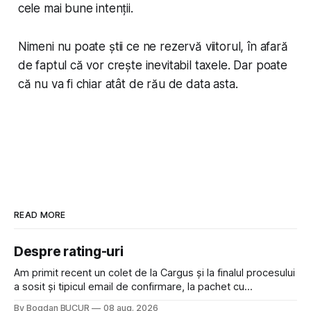
cele mai bune intenții.
Nimeni nu poate știi ce ne rezervă viitorul, în afară
de faptul că vor crește inevitabil taxele. Dar poate
că nu va fi chiar atât de rău de data asta.
READ MORE
Despre rating-uri
Am primit recent un colet de la Cargus și la finalul procesului
a sosit și tipicul email de confirmare, la pachet cu
rugămintea de a lăsa o recenzie. Cum sunt adeptul
By Bogdan BUCUR
08 aug. 2026