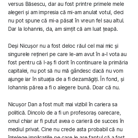
versus Băsescu, dar au fost printre primele mele
alegeri și am impresia că mi-am anulat votul, deci
nu pot spune că mi-a păsat în vreun fel sau altul.
Dar la Iohannis, da, am simțit că am luat țeapă.
Deși Nicușor nu a fost deloc răul cel mai mic și
singurele rețineri pe care le-am avut în a-l vota au
fost pentru că l-aș fi dorit în continuare la primăria
capitalei, nu pot să nu mă gândesc dacă nu vom
ajunge iar în situația de a fi dezamăgiți. În fond, și
Iohannis părea a fi o alegere bună. Doar că nu.
Nicușor Dan a fost mult mai vizibil în cariera sa
politică. Dincolo de a fi un profesoraș oarecare,
omul chiar ar fi putut avea o carieră de succes în
mediul privat. Cine nu crede asta probabil că nu
înțelege implicațiile pe care le are faptul că a fost