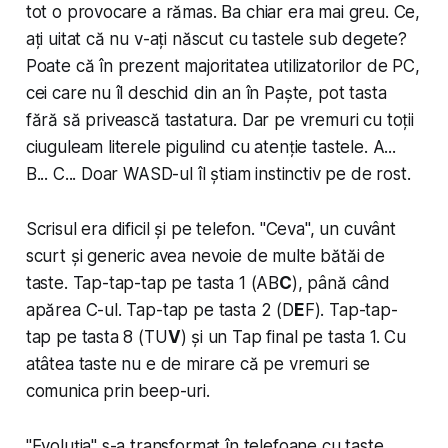
tot o provocare a rămas. Ba chiar era mai greu. Ce,
ați uitat că nu v-ați născut cu tastele sub degete?
Poate că în prezent majoritatea utilizatorilor de PC,
cei care nu îl deschid din an în Paște, pot tasta
fără să privească tastatura. Dar pe vremuri cu toții
ciuguleam literele pigulind cu atenție tastele. A...
B... C... Doar WASD-ul îl știam instinctiv pe de rost.
Scrisul era dificil și pe telefon. "Ceva", un cuvânt
scurt și generic avea nevoie de multe bătăi de
taste. Tap-tap-tap pe tasta 1 (AB
C
), până când
apărea C-ul. Tap-tap pe tasta 2 (D
E
F). Tap-tap-
tap pe tasta 8 (TU
V
) și un Tap final pe tasta 1. Cu
atâtea taste nu e de mirare că pe vremuri se
comunica prin beep-uri.
"Evoluția" s-a transformat în telefoane cu taste