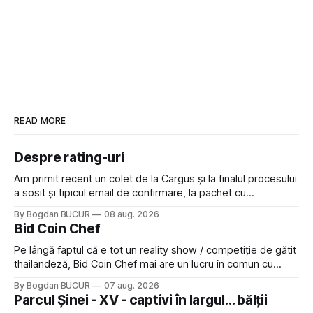
READ MORE
Despre rating-uri
Am primit recent un colet de la Cargus și la finalul procesului
a sosit și tipicul email de confirmare, la pachet cu
rugămintea de a lăsa o recenzie. Cum sunt adeptul
By Bogdan BUCUR
08 aug. 2026
feedback-ului și eram în toate bune, de data asta am dat
Bid Coin Chef
click să le las un rating. Un 5
Pe lângă faptul că e tot un reality show / competiție de gătit
thailandeză, Bid Coin Chef mai are un lucru în comun cu
Restaurant War Street King Thailand: și acest show m-a
By Bogdan BUCUR
07 aug. 2026
lăsat rece la prima vedere, după care m-a făcut să mă
Parcul Șinei - XV - captivi în largul... bălții
îndrăgostesc de el. Nu mi-a plăcut faptul