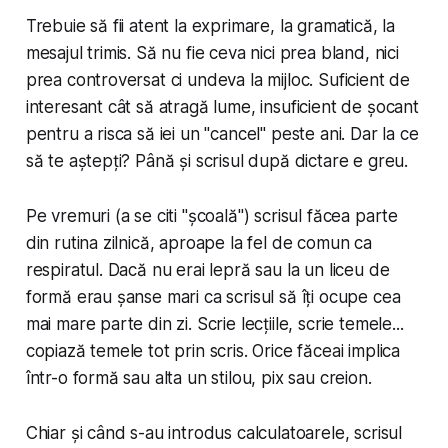
Trebuie să fii atent la exprimare, la gramatică, la
mesajul trimis. Să nu fie ceva nici prea bland, nici
prea controversat ci undeva la mijloc. Suficient de
interesant cât să atragă lume, insuficient de șocant
pentru a risca să iei un "cancel" peste ani. Dar la ce
să te aștepți? Până și scrisul după dictare e greu.
Pe vremuri (a se citi "școală") scrisul făcea parte
din rutina zilnică, aproape la fel de comun ca
respiratul. Dacă nu erai lepră sau la un liceu de
formă erau șanse mari ca scrisul să îți ocupe cea
mai mare parte din zi. Scrie lecțiile, scrie temele...
copiază temele tot prin scris. Orice făceai implica
într-o formă sau alta un stilou, pix sau creion.
Chiar și când s-au introdus calculatoarele, scrisul