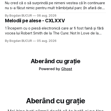
Nu cred că o să surprindă pe nimeni vestea că în continuare
nu s-a făcut nimic pentru mult trâmbițatul parc (în afară de
faptul că potăile apărute acolo astă-primăvară au făcut între
By Bogdan BUCUR
06 aug. 2026
timp pui și latră prin gard la lumea care trece prin zonă). Am
Melodii pe alese - CXLXXV
avut, în schimb, o belea
1 Începem cu o piesă electronică care ar fi fost faină și fără
vocea lui Robert Smith de la The Cure: Not In Love de la
Crystal Castles, o formație cu multe piese faine (păcat că s-
By Bogdan BUCUR
05 aug. 2026
a dovedit că jumătatea masculină a acelui duo era cam
dubioasă...) 2. Băgăm la
Aberând cu grație
Powered by
Ghost
Aberând cu grație