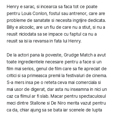
Henry e sarac, si incearca sa faca tot ce poate
pentru Louis Conlon, fostul sau antrenor, care are
probleme de sanatate si necesita ingrijire dedicata.
Billy e alcoolic, are un fiu de care nu a stiut, si nu a
reusit niciodata sa se impace cu faptul ca nu a
reusit sa isi ia revansa in fata lui Henry.
De la actori pana la poveste, Grudge Match a avut
toate ingredientele necesare pentru a face si un
film mai serios, genul de film care sa fie apreciat de
critici si sa primeasca premii la festivaluri de cinema.
S-a mers insa pe o reteta ceva mai comerciala si
mai usor de digerat, dar asta nu inseamna in nici un
caz ca filmul ar fi slab. Macar pentru spectaculosul
meci dintre Stallone si De Niro merita vazut pentru
ca da, chiar ajung sa se bata iar scenele de lupta