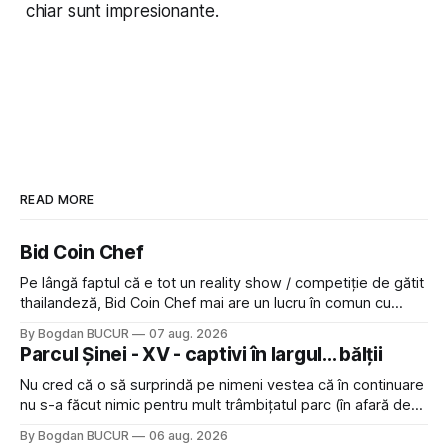
chiar sunt impresionante.
READ MORE
Bid Coin Chef
Pe lângă faptul că e tot un reality show / competiție de gătit
thailandeză, Bid Coin Chef mai are un lucru în comun cu
Restaurant War Street King Thailand: și acest show m-a
By Bogdan BUCUR
07 aug. 2026
lăsat rece la prima vedere, după care m-a făcut să mă
Parcul Șinei - XV - captivi în largul... bălții
îndrăgostesc de el. Nu mi-a plăcut faptul
Nu cred că o să surprindă pe nimeni vestea că în continuare
nu s-a făcut nimic pentru mult trâmbițatul parc (în afară de
faptul că potăile apărute acolo astă-primăvară au făcut între
By Bogdan BUCUR
06 aug. 2026
timp pui și latră prin gard la lumea care trece prin zonă). Am