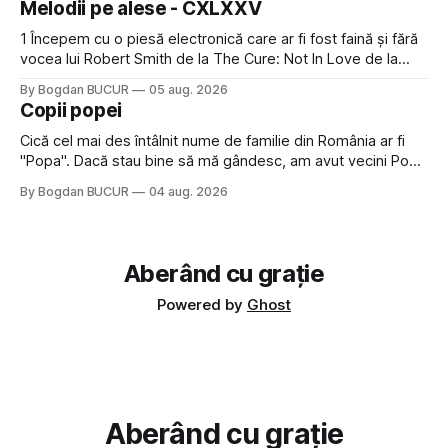
Melodii pe alese - CXLXXV
avut, în schimb, o belea
1 Începem cu o piesă electronică care ar fi fost faină și fără
vocea lui Robert Smith de la The Cure: Not In Love de la
Crystal Castles, o formație cu multe piese faine (păcat că s-
By Bogdan BUCUR
05 aug. 2026
a dovedit că jumătatea masculină a acelui duo era cam
Copii popei
dubioasă...) 2. Băgăm la
Cică cel mai des întâlnit nume de familie din România ar fi
"Popa". Dacă stau bine să mă gândesc, am avut vecini Popa
sau colegi de școala Popa cam peste tot deci are sens.
By Bogdan BUCUR
04 aug. 2026
Dexonline spune de etimologia termenului de popă că ar
veni din slava veche, popŭ,
Aberând cu grație
Powered by
Ghost
Aberând cu grație