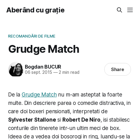
Aberând cu grație
RECOMANDĂRI DE FILME
Grudge Match
Bogdan BUCUR
Share
06 sept. 2015
—
2 min read
De la
Grudge Match
nu m-am asteptat la foarte
multe. Din descriere parea o comedie distractiva, in
care doi boxeri pensionati, interpretati de
Sylvester Stallone
si
Robert De Niro
, isi stabilesc
conturile din tinerete intr-un ultim meci de box.
Ideea de a vedea doi bosorogi in ring, luandu-se la