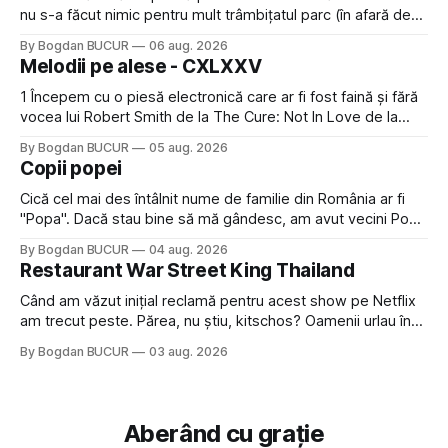
nu s-a făcut nimic pentru mult trâmbițatul parc (în afară de
faptul că potăile apărute acolo astă-primăvară au făcut între
By Bogdan BUCUR
06 aug. 2026
timp pui și latră prin gard la lumea care trece prin zonă). Am
Melodii pe alese - CXLXXV
avut, în schimb, o belea
1 Începem cu o piesă electronică care ar fi fost faină și fără
vocea lui Robert Smith de la The Cure: Not In Love de la
Crystal Castles, o formație cu multe piese faine (păcat că s-
By Bogdan BUCUR
05 aug. 2026
a dovedit că jumătatea masculină a acelui duo era cam
Copii popei
dubioasă...) 2. Băgăm la
Cică cel mai des întâlnit nume de familie din România ar fi
"Popa". Dacă stau bine să mă gândesc, am avut vecini Popa
sau colegi de școala Popa cam peste tot deci are sens.
By Bogdan BUCUR
04 aug. 2026
Dexonline spune de etimologia termenului de popă că ar
Restaurant War Street King Thailand
veni din slava veche, popŭ,
Când am văzut inițial reclamă pentru acest show pe Netflix
am trecut peste. Părea, nu știu, kitschos? Oamenii urlau în
tailandeză pe fundal, era cu street food față de chestiile mai
By Bogdan BUCUR
03 aug. 2026
fine dining din alte show-uri... așa că am zis pas. Apoi ceva,
poate plictiseala sau lipsa de alternative pe
Aberând cu grație