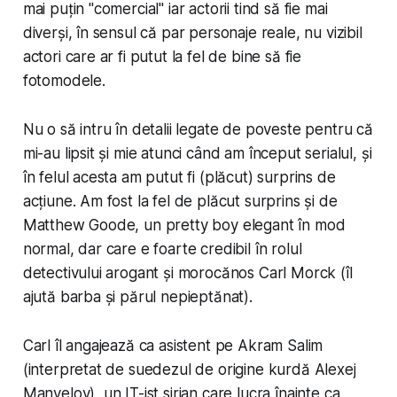
mai puțin "comercial" iar actorii tind să fie mai
diverși, în sensul că par personaje reale, nu vizibil
actori care ar fi putut la fel de bine să fie
fotomodele.
Nu o să intru în detalii legate de poveste pentru că
mi-au lipsit și mie atunci când am început serialul, și
în felul acesta am putut fi (plăcut) surprins de
acțiune. Am fost la fel de plăcut surprins și de
Matthew Goode, un pretty boy elegant în mod
normal, dar care e foarte credibil în rolul
detectivului arogant și morocănos Carl Morck (îl
ajută barba și părul nepieptănat).
Carl îl angajează ca asistent pe Akram Salim
(interpretat de suedezul de origine kurdă Alexej
Manvelov), un IT-ist sirian care lucra înainte ca