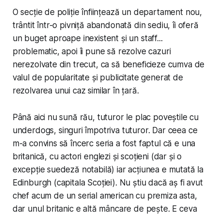
O secție de poliție înființează un departament nou,
trântit într-o pivniță abandonată din sediu, îi oferă
un buget aproape inexistent și un staff...
problematic, apoi îi pune să rezolve cazuri
nerezolvate din trecut, ca să beneficieze cumva de
valul de popularitate și publicitate generat de
rezolvarea unui caz similar în țară.
Până aici nu sună rău, tuturor le plac poveștile cu
underdogs
, singuri împotriva tuturor. Dar ceea ce
m-a convins să încerc seria a fost faptul că e una
britanică, cu actori englezi și scoțieni (dar și o
excepție suedeză notabilă) iar acțiunea e mutată la
Edinburgh (capitala Scoției). Nu știu dacă aș fi avut
chef
acum
de un serial american cu premiza asta,
dar unul britanic e altă mâncare de pește. E ceva