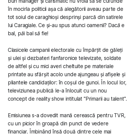
bun manager și carismatic nu vroia să se cufunde
în mocirla politicii așa că alegătorii aveau parte de
tot soiul de caraghioși desprinși parcă din satirele
lui Caragiale. Ce și-au spus atunci oamenii?
Dacă e
bal, păi bal să fie!
Clasicele campanii electorale cu împărțit de găleți
și ulei și dezbateri fanfaronice televizate, soldate
de altfel și cu mici averi cheltuite pe materiale
printate au sfărșit acolo unde ajungeau și afișele și
pliantele candidaților: în coșul de gunoi. În locul lor,
televiziunea publică le-a înlocuit cu un nou
concept de reality show intitulat "
Primarii au talent
".
Emisiunea s-a dovedit mană cerească pentru TVR,
cu un picior în groapă din punct de vedere
financiar. Îmbinând însă două dintre cele mai