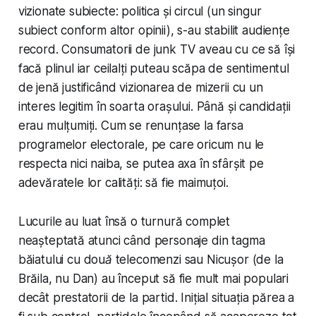
vizionate subiecte: politica și circul (un singur
subiect conform altor opinii), s-au stabilit audiențe
record. Consumatorii de junk TV aveau cu ce să își
facă plinul iar ceilalți puteau scăpa de sentimentul
de jenă justificând vizionarea de mizerii cu un
interes legitim în soarta orașului. Până și candidații
erau mulțumiți. Cum se renunțase la farsa
programelor electorale, pe care oricum nu le
respecta nici naiba, se putea axa în sfârșit pe
adevăratele lor calități: să fie maimuțoi.
Lucurile au luat însă o turnură complet
neașteptată atunci când personaje din tagma
băiatului cu
două telecomenzi
sau Nicușor (de la
Brăila, nu Dan) au început să fie mult mai populari
decât prestatorii de la partid. Inițial situația părea a