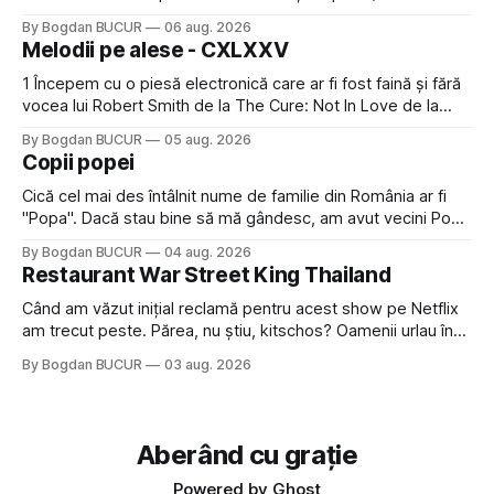
faptul că potăile apărute acolo astă-primăvară au făcut între
By Bogdan BUCUR
06 aug. 2026
timp pui și latră prin gard la lumea care trece prin zonă). Am
Melodii pe alese - CXLXXV
avut, în schimb, o belea
1 Începem cu o piesă electronică care ar fi fost faină și fără
vocea lui Robert Smith de la The Cure: Not In Love de la
Crystal Castles, o formație cu multe piese faine (păcat că s-
By Bogdan BUCUR
05 aug. 2026
a dovedit că jumătatea masculină a acelui duo era cam
Copii popei
dubioasă...) 2. Băgăm la
Cică cel mai des întâlnit nume de familie din România ar fi
"Popa". Dacă stau bine să mă gândesc, am avut vecini Popa
sau colegi de școala Popa cam peste tot deci are sens.
By Bogdan BUCUR
04 aug. 2026
Dexonline spune de etimologia termenului de popă că ar
Restaurant War Street King Thailand
veni din slava veche, popŭ,
Când am văzut inițial reclamă pentru acest show pe Netflix
am trecut peste. Părea, nu știu, kitschos? Oamenii urlau în
tailandeză pe fundal, era cu street food față de chestiile mai
By Bogdan BUCUR
03 aug. 2026
fine dining din alte show-uri... așa că am zis pas. Apoi ceva,
poate plictiseala sau lipsa de alternative pe
Aberând cu grație
Powered by
Ghost