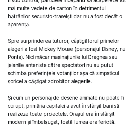
fi sub control, partidele începând să acapereze tot
mai multe vedete de carton în detrimentul
bătrânilor securisto-traseiști dar nu a fost decât o
aparență.
Spre surprinderea tuturor, câștigătorul primelor
alegeri a fost Mickey Mouse (personajul Disney, nu
Ponta). Nici măcar mașinațiunile lui Dragnea sau
jelaniile anteniste către spectatori nu au putut
schimba preferințele votanților așa că simpaticul
șoricel a căștigat zdrobitor alegerile.
Și cum un personaj de desene animate nu poate fi
corupt, primăria capitalei a avut în sfârșit bani să
realizeze toate proiectele. Orașul era în sfârșit
modern și îmbelșugat, toată lumea era fericită.