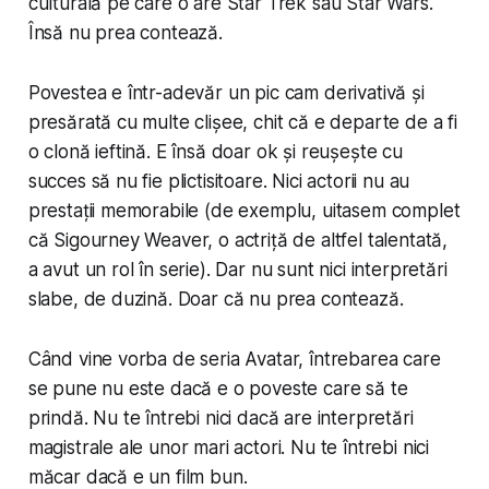
culturală pe care o are Star Trek sau Star Wars.
Însă nu prea contează.
Povestea e într-adevăr un pic cam derivativă și
presărată cu multe clișee, chit că e departe de a fi
o clonă ieftină. E însă doar ok și reușește cu
succes să nu fie plictisitoare. Nici actorii nu au
prestații memorabile (de exemplu, uitasem complet
că Sigourney Weaver, o actriță de altfel talentată,
a avut un rol în serie). Dar nu sunt nici interpretări
slabe, de duzină. Doar că nu prea contează.
Când vine vorba de seria Avatar, întrebarea care
se pune nu este dacă e o poveste care să te
prindă. Nu te întrebi nici dacă are interpretări
magistrale ale unor mari actori. Nu te întrebi nici
măcar dacă e un film
bun
.