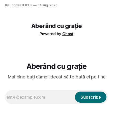
sau colegi de școala Popa cam peste tot deci are sens.
By Bogdan BUCUR
04 aug. 2026
Dexonline spune de etimologia termenului de popă că ar
veni din slava veche, popŭ,
Aberând cu grație
Powered by
Ghost
Aberând cu grație
Mai bine bați câmpii decât să te bată ei pe tine
Subscribe