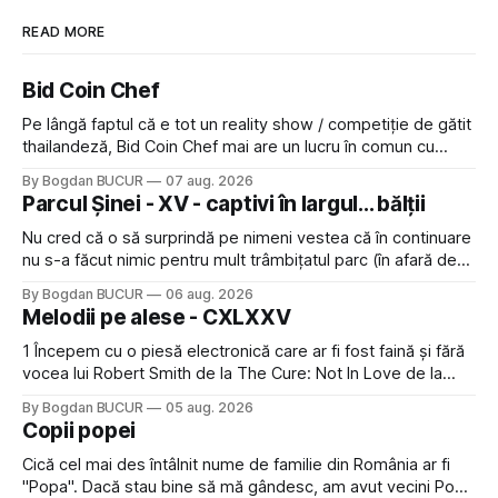
READ MORE
Bid Coin Chef
Pe lângă faptul că e tot un reality show / competiție de gătit
thailandeză, Bid Coin Chef mai are un lucru în comun cu
Restaurant War Street King Thailand: și acest show m-a
By Bogdan BUCUR
07 aug. 2026
lăsat rece la prima vedere, după care m-a făcut să mă
Parcul Șinei - XV - captivi în largul... bălții
îndrăgostesc de el. Nu mi-a plăcut faptul
Nu cred că o să surprindă pe nimeni vestea că în continuare
nu s-a făcut nimic pentru mult trâmbițatul parc (în afară de
faptul că potăile apărute acolo astă-primăvară au făcut între
By Bogdan BUCUR
06 aug. 2026
timp pui și latră prin gard la lumea care trece prin zonă). Am
Melodii pe alese - CXLXXV
avut, în schimb, o belea
1 Începem cu o piesă electronică care ar fi fost faină și fără
vocea lui Robert Smith de la The Cure: Not In Love de la
Crystal Castles, o formație cu multe piese faine (păcat că s-
By Bogdan BUCUR
05 aug. 2026
a dovedit că jumătatea masculină a acelui duo era cam
Copii popei
dubioasă...) 2. Băgăm la
Cică cel mai des întâlnit nume de familie din România ar fi
"Popa". Dacă stau bine să mă gândesc, am avut vecini Popa