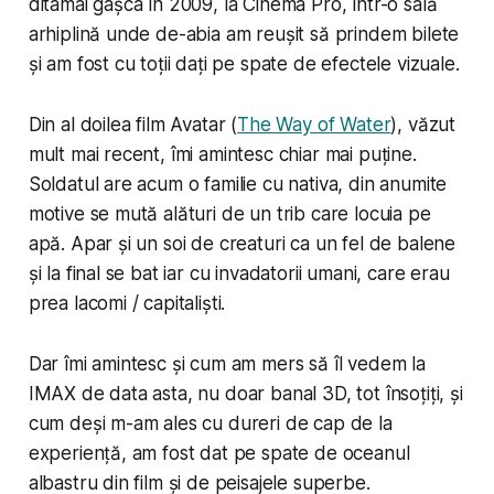
ditamai gașca în 2009, la Cinema Pro, într-o sală
arhiplină unde de-abia am reușit să prindem bilete
și am fost cu toții dați pe spate de efectele vizuale.
Din al doilea film Avatar (
The Way of Water
), văzut
mult mai recent, îmi amintesc chiar mai puține.
Soldatul are acum o familie cu nativa, din anumite
motive se mută alături de un trib care locuia pe
apă. Apar și un soi de creaturi ca un fel de balene
și la final se bat iar cu invadatorii umani, care erau
prea lacomi / capitaliști.
Dar îmi amintesc și cum am mers să îl vedem la
IMAX de data asta, nu doar banal 3D, tot însoțiți, și
cum deși m-am ales cu dureri de cap de la
experiență, am fost dat pe spate de oceanul
albastru din film și de peisajele superbe.