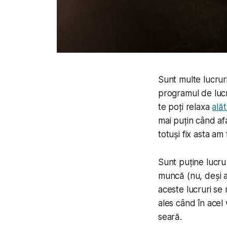
Sunt multe lucruri
programul de lucr
te poți relaxa
alăt
mai puțin când afa
totuși fix asta am 
Sunt puține lucru
muncă (nu, deși 
aceste lucruri se
ales când în acel 
seară.