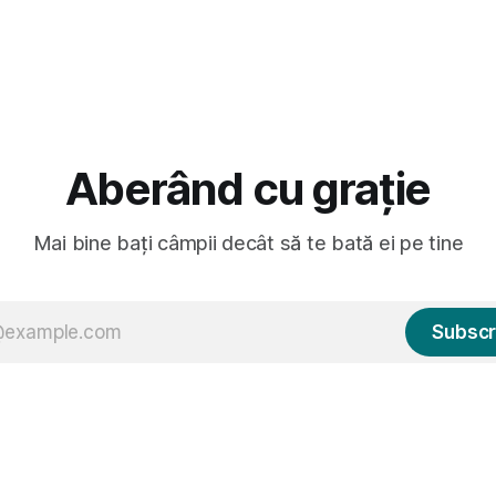
Aberând cu grație
Mai bine bați câmpii decât să te bată ei pe tine
Subscr