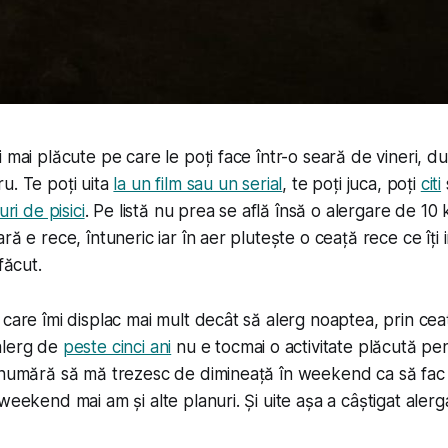
 mai plăcute pe care le poți face într-o seară de vineri, d
u. Te poți uita
la un film sau un serial
, te poți juca, poți
citi
uri de pisici
. Pe listă nu prea se află însă o alergare de 10 k
ră e rece, întuneric iar în aer plutește o ceață rece ce îți i
făcut.
 care îmi displac mai mult decât să alerg noaptea, prin cea
alerg de
peste cinci ani
nu e tocmai o activitate plăcută pen
 numără să mă trezesc de dimineață în weekend ca să fac 
weekend mai am și alte planuri. Și uite așa a câștigat alerg