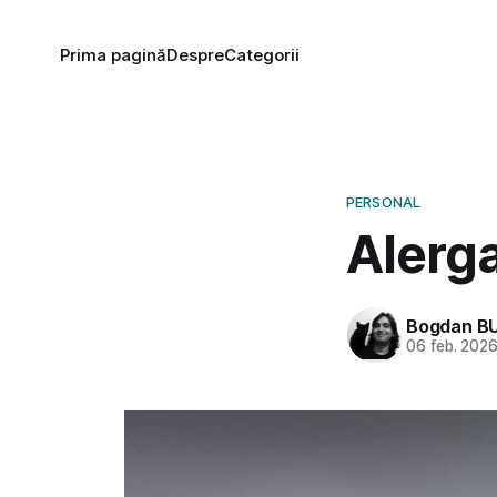
Prima pagină
Despre
Categorii
PERSONAL
Alerga
Bogdan B
06 feb. 202