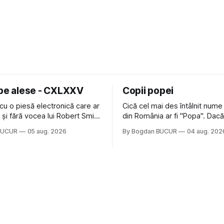
 pe alese - CXLXXV
Copii popei
cu o piesă electronică care ar
Cică cel mai des întâlnit nume
nă și fără vocea lui Robert Smith
din România ar fi "Popa". Dacă
ure: Not In Love de la Crystal
să mă gândesc, am avut veci
BUCUR
05 aug. 2026
By Bogdan BUCUR
04 aug. 202
formație cu multe piese faine
colegi de școala Popa cam pe
s-a dovedit că jumătatea
deci are sens. Dexonline spune de
a acelui duo era cam
etimologia termenului de popă
dubioasă...) 2. Băgăm la
din slava veche, popŭ,