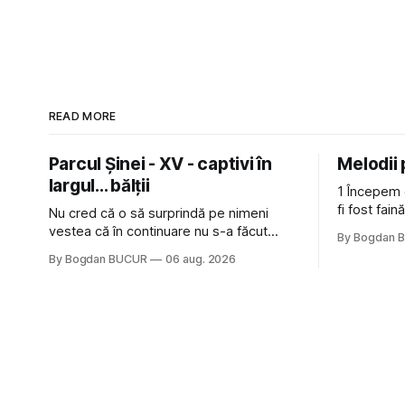
READ MORE
Parcul Șinei - XV - captivi în
Melodii
largul... bălții
1 Începem 
fi fost fai
Nu cred că o să surprindă pe nimeni
de la The C
vestea că în continuare nu s-a făcut
By Bogdan 
Castles, o 
nimic pentru mult trâmbițatul parc (în
By Bogdan BUCUR
06 aug. 2026
(păcat că 
afară de faptul că potăile apărute acolo
masculină 
astă-primăvară au făcut între timp pui și
latră prin gard la lumea care trece prin
zonă). Am avut, în schimb, o belea