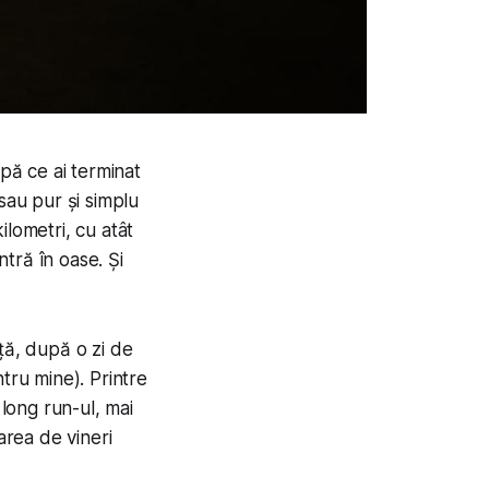
upă ce ai terminat
sau pur și simplu
ilometri, cu atât
ntră în oase. Și
ță, după o zi de
tru mine). Printre
long run-ul, mai
area de vineri