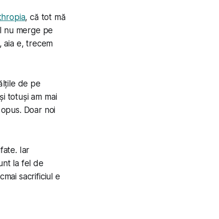
thropia
, că tot mă
al nu merge pe
, aia e, trecem
lțile de pe
 și totuși am mai
l opus. Doar noi
fate. Iar
nt la fel de
mai sacrificiul e