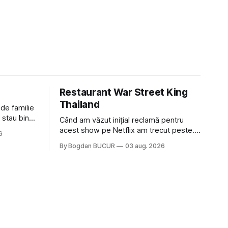
Restaurant War Street King
Thailand
 de familie
 stau bine
Când am văzut inițial reclamă pentru
ni Popa sau
acest show pe Netflix am trecut peste.
6
ste tot
Părea, nu știu, kitschos? Oamenii urlau în
By Bogdan BUCUR
03 aug. 2026
tailandeză pe fundal, era cu street food
 că ar veni
față de chestiile mai fine dining din alte
show-uri... așa că am zis pas. Apoi ceva,
poate plictiseala sau lipsa de alternative
pe