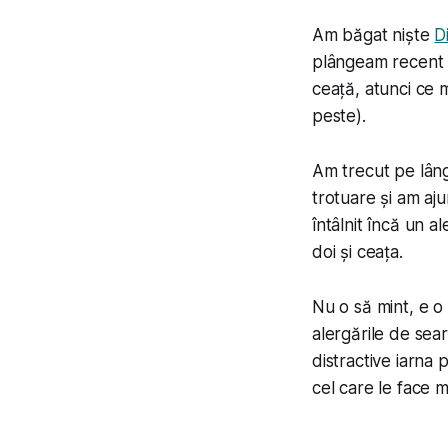
Am băgat niște
D
plângeam recent
ceață, atunci ce 
peste
).
Am trecut pe lâng
trotuare și am ajun
întâlnit încă un a
doi și ceața.
Nu o să mint, e o 
alergările de sear
distractive iarna 
cel care le face m