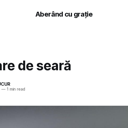
Aberând cu grație
re de seară
UCUR
6
—
1 min read