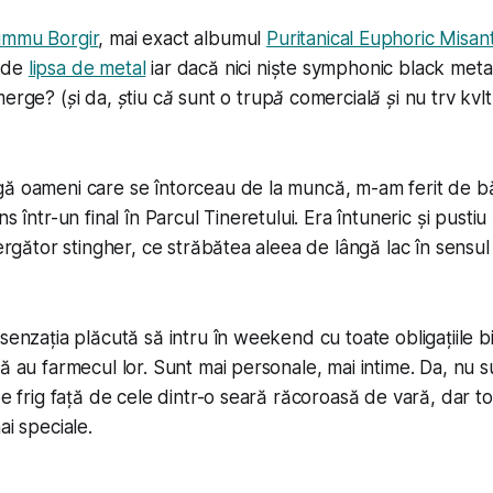
immu Borgir
, mai exact albumul
Puritanical Euphoric Misan
 de
lipsa de metal
iar dacă nici niște symphonic black met
merge? (
și da, știu că sunt o trupă comercială și nu trv kvlt
ă oameni care se întorceau de la muncă, m-am ferit de bă
s într-un final în Parcul Tineretului. Era întuneric și pustiu
lergător stingher, ce străbătea aleea de lângă lac în sensu
senzația plăcută să intru în weekend cu toate obligațiile bi
ă au farmecul lor. Sunt mai personale, mai intime. Da, nu su
pe frig față de cele dintr-o seară răcoroasă de vară, dar toc
ai speciale.