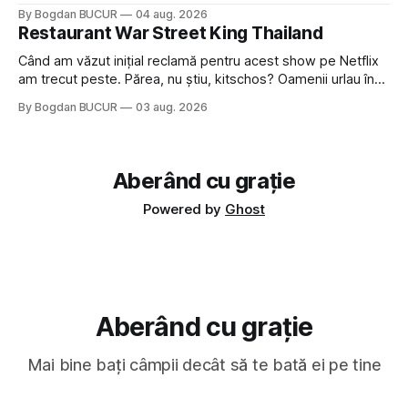
sau colegi de școala Popa cam peste tot deci are sens.
By Bogdan BUCUR
04 aug. 2026
Dexonline spune de etimologia termenului de popă că ar
Restaurant War Street King Thailand
veni din slava veche, popŭ,
Când am văzut inițial reclamă pentru acest show pe Netflix
am trecut peste. Părea, nu știu, kitschos? Oamenii urlau în
tailandeză pe fundal, era cu street food față de chestiile mai
By Bogdan BUCUR
03 aug. 2026
fine dining din alte show-uri... așa că am zis pas. Apoi ceva,
poate plictiseala sau lipsa de alternative pe
Aberând cu grație
Powered by
Ghost
Aberând cu grație
Mai bine bați câmpii decât să te bată ei pe tine