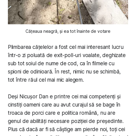
Cățeaua neagră, și ea tot înainte de votare
Plimbarea cățelelor a fost cel mai interesant lucru
într-o zi poluată de exit-poll-uri voalate, deghizate
sub tot soiul de nume de cod, ca în filmele cu
spioni de odinioară. În rest, nimic nu se schimbă,
tot între răul cel mai mic alegem.
Deși Nicușor Dan e printre cei mai competenți și
cinstiți oameni care au avut curajul să se bage în
troaca de porci care e politica română, nu are
genul de abilități necesare poziției de președinte.
Plus că dacă ar fi să câștige am pierde noi, toți cei