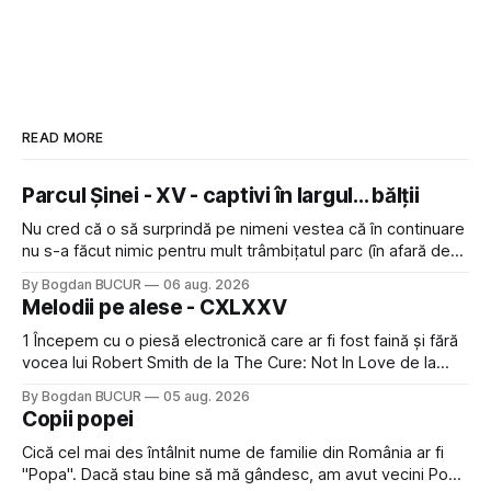
READ MORE
Parcul Șinei - XV - captivi în largul... bălții
Nu cred că o să surprindă pe nimeni vestea că în continuare
nu s-a făcut nimic pentru mult trâmbițatul parc (în afară de
faptul că potăile apărute acolo astă-primăvară au făcut între
By Bogdan BUCUR
06 aug. 2026
timp pui și latră prin gard la lumea care trece prin zonă). Am
Melodii pe alese - CXLXXV
avut, în schimb, o belea
1 Începem cu o piesă electronică care ar fi fost faină și fără
vocea lui Robert Smith de la The Cure: Not In Love de la
Crystal Castles, o formație cu multe piese faine (păcat că s-
By Bogdan BUCUR
05 aug. 2026
a dovedit că jumătatea masculină a acelui duo era cam
Copii popei
dubioasă...) 2. Băgăm la
Cică cel mai des întâlnit nume de familie din România ar fi
"Popa". Dacă stau bine să mă gândesc, am avut vecini Popa