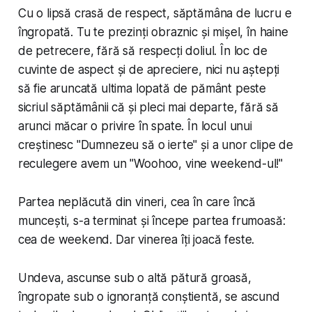
Cu o lipsă crasă de respect, săptămâna de lucru e
îngropată. Tu te prezinți obraznic și mișel, în haine
de petrecere, fără să respecți doliul. În loc de
cuvinte de aspect și de apreciere, nici nu aștepți
să fie aruncată ultima lopată de pământ peste
sicriul săptămânii că și pleci mai departe, fără să
arunci măcar o privire în spate. În locul unui
creștinesc "Dumnezeu să o ierte" și a unor clipe de
reculegere avem un "Woohoo, vine weekend-ul!"
Partea neplăcută din vineri, cea în care încă
muncești, s-a terminat și începe partea frumoasă:
cea de weekend. Dar vinerea îți joacă feste.
Undeva, ascunse sub o altă pătură groasă,
îngropate sub o ignoranță conștientă, se ascund