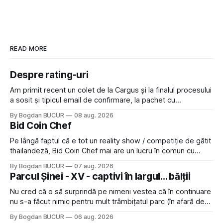
READ MORE
Despre rating-uri
Am primit recent un colet de la Cargus și la finalul procesului
a sosit și tipicul email de confirmare, la pachet cu
rugămintea de a lăsa o recenzie. Cum sunt adeptul
By Bogdan BUCUR
08 aug. 2026
feedback-ului și eram în toate bune, de data asta am dat
Bid Coin Chef
click să le las un rating. Un 5
Pe lângă faptul că e tot un reality show / competiție de gătit
thailandeză, Bid Coin Chef mai are un lucru în comun cu
Restaurant War Street King Thailand: și acest show m-a
By Bogdan BUCUR
07 aug. 2026
lăsat rece la prima vedere, după care m-a făcut să mă
Parcul Șinei - XV - captivi în largul... bălții
îndrăgostesc de el. Nu mi-a plăcut faptul
Nu cred că o să surprindă pe nimeni vestea că în continuare
nu s-a făcut nimic pentru mult trâmbițatul parc (în afară de
faptul că potăile apărute acolo astă-primăvară au făcut între
By Bogdan BUCUR
06 aug. 2026
timp pui și latră prin gard la lumea care trece prin zonă). Am