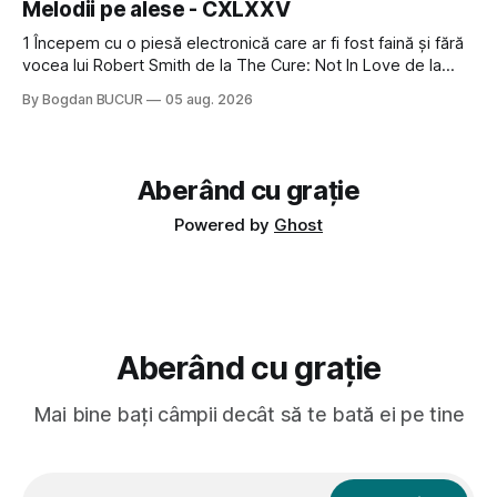
Melodii pe alese - CXLXXV
avut, în schimb, o belea
1 Începem cu o piesă electronică care ar fi fost faină și fără
vocea lui Robert Smith de la The Cure: Not In Love de la
Crystal Castles, o formație cu multe piese faine (păcat că s-
By Bogdan BUCUR
05 aug. 2026
a dovedit că jumătatea masculină a acelui duo era cam
dubioasă...) 2. Băgăm la
Aberând cu grație
Powered by
Ghost
Aberând cu grație
Mai bine bați câmpii decât să te bată ei pe tine