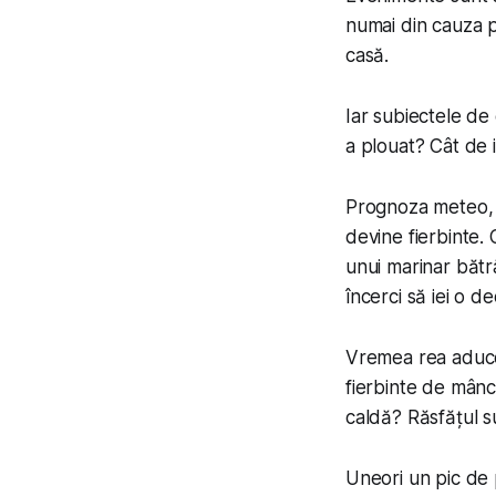
numai din cauza pl
casă.
Iar subiectele de
a plouat? Cât de i
Prognoza meteo, u
devine fierbinte. 
unui marinar bătr
încerci să iei o d
Vremea rea aduce 
fierbinte de mânc
caldă? Răsfățul 
Uneori un pic de p