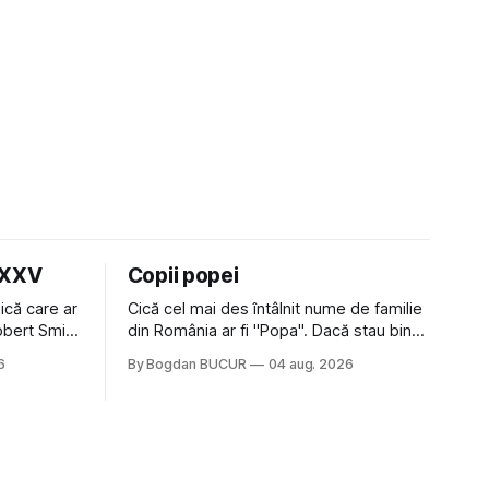
LXXV
Copii popei
ică care ar
Cică cel mai des întâlnit nume de familie
Robert Smith
din România ar fi "Popa". Dacă stau bine
 la Crystal
să mă gândesc, am avut vecini Popa sau
6
By Bogdan BUCUR
04 aug. 2026
iese faine
colegi de școala Popa cam peste tot
tatea
deci are sens. Dexonline spune de
am
etimologia termenului de popă că ar veni
din slava veche, popŭ,