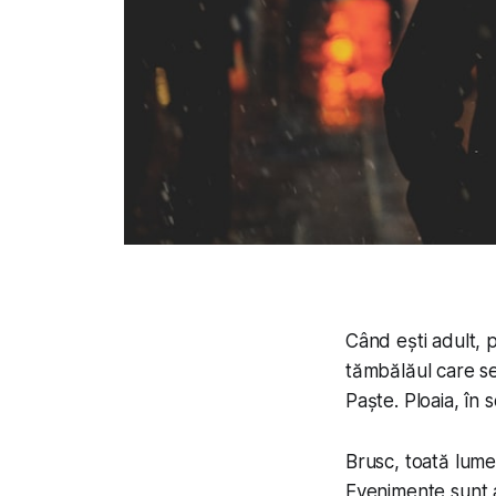
Când ești adult, 
tămbălăul care se
Paște. Ploaia, în 
Brusc, toată lume
Evenimente sunt a