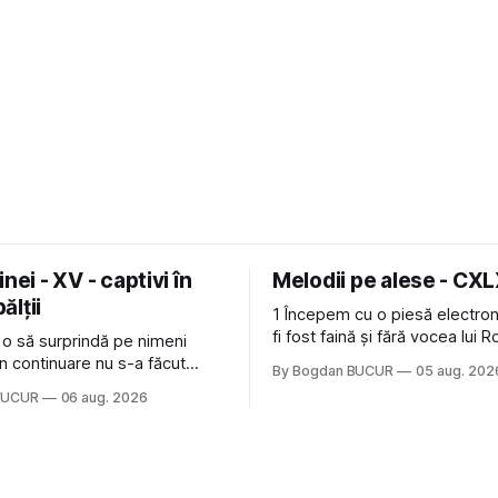
nei - XV - captivi în
Melodii pe alese - CX
bălții
1 Începem cu o piesă electron
fi fost faină și fără vocea lui 
 o să surprindă pe nimeni
de la The Cure: Not In Love de
n continuare nu s-a făcut
By Bogdan BUCUR
05 aug. 202
Castles, o formație cu multe p
u mult trâmbițatul parc (în
BUCUR
06 aug. 2026
(păcat că s-a dovedit că jumă
ptul că potăile apărute acolo
masculină a acelui duo era c
ară au făcut între timp pui și
dubioasă...) 2. Băgăm la
gard la lumea care trece prin
avut, în schimb, o belea