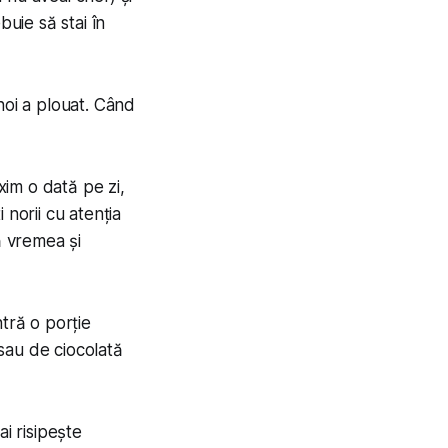
buie să stai în
noi a plouat. Când
im o dată pe zi,
 norii cu atenția
ă vremea și
tră o porție
sau de ciocolată
i risipește