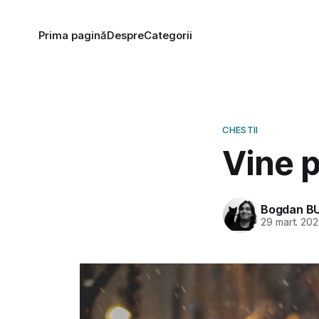
Prima pagină
Despre
Categorii
CHESTII
Vine p
Bogdan B
29 mart. 20