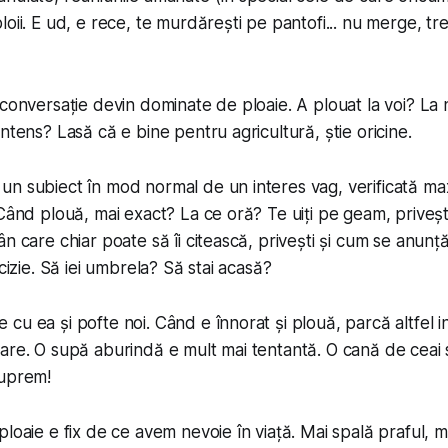
oii. E ud, e rece, te murdărești pe pantofi... nu merge, tre
 conversație devin dominate de ploaie. A plouat la voi? La 
ntens? Lasă că e bine pentru agricultură, știe oricine.
n subiect în mod normal de un interes vag, verificată max
Când plouă, mai exact? La ce oră? Te uiți pe geam, privești
ân care chiar poate să îi citească, privești și cum se anunț
ecizie. Să iei umbrela? Să stai acasă?
cu ea și pofte noi. Când e înnorat și plouă, parcă altfel in
are. O supă aburindă e mult mai tentantă. O cană de ceai 
suprem!
loaie e fix de ce avem nevoie în viață. Mai spală praful, ma