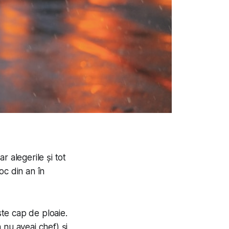
r alegerile și tot
oc din an în
te cap de ploaie.
 nu aveai chef) și