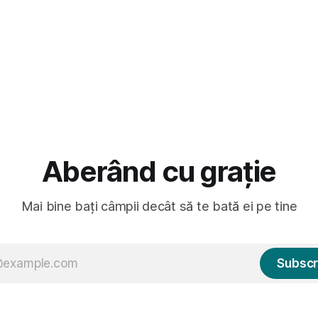
Aberând cu grație
Mai bine bați câmpii decât să te bată ei pe tine
Subscr