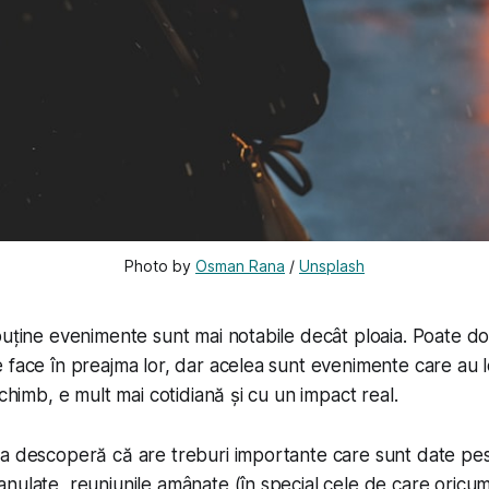
Photo by 
Osman Rana
 / 
Unsplash
puține evenimente sunt mai notabile decât ploaia. Poate doa
 face în preajma lor, dar acelea sunt evenimente care au l
schimb, e mult mai cotidiană și cu un impact real.
a descoperă că are treburi importante care sunt date pes
nulate, reuniunile amânate (în special cele de care oricum