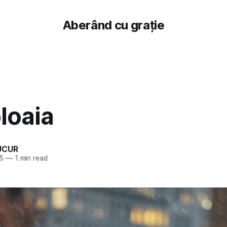
Aberând cu grație
loaia
UCUR
25
—
1 min read