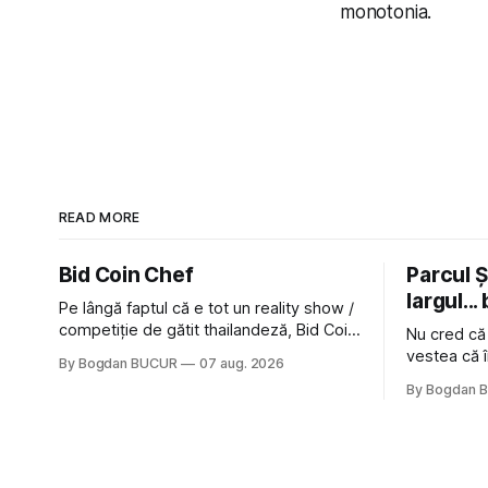
monotonia.
READ MORE
Bid Coin Chef
Parcul Și
largul... 
Pe lângă faptul că e tot un reality show /
competiție de gătit thailandeză, Bid Coin
Nu cred că
Chef mai are un lucru în comun cu
vestea că î
By Bogdan BUCUR
07 aug. 2026
Restaurant War Street King Thailand: și
nimic pentr
By Bogdan 
acest show m-a lăsat rece la prima
afară de fa
vedere, după care m-a făcut să mă
astă-primăv
îndrăgostesc de el. Nu mi-a plăcut faptul
latră prin 
zonă). Am 