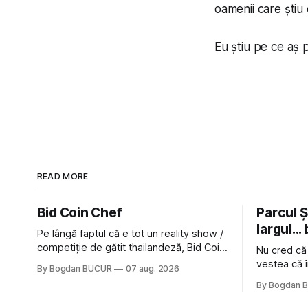
oamenii care știu
Eu știu pe ce aș p
READ MORE
Bid Coin Chef
Parcul Și
largul... 
Pe lângă faptul că e tot un reality show /
competiție de gătit thailandeză, Bid Coin
Nu cred că
Chef mai are un lucru în comun cu
vestea că î
By Bogdan BUCUR
07 aug. 2026
Restaurant War Street King Thailand: și
nimic pentr
By Bogdan 
acest show m-a lăsat rece la prima
afară de fa
vedere, după care m-a făcut să mă
astă-primăv