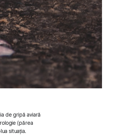
ia de gripă aviară
irologie (părea
ua situația.