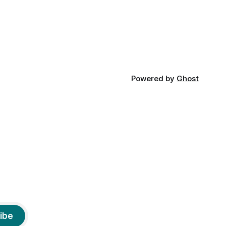
din slava veche, popŭ,
Powered by
Ghost
ibe