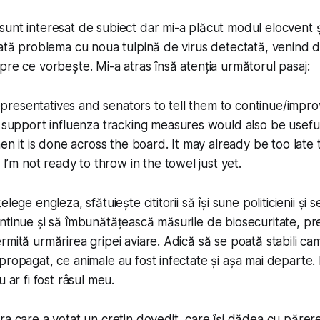
unt interesat de subiect dar mi-a plăcut modul elocvent 
cată problema cu noua tulpină de virus detectată, venind d
pre ce vorbește. Mi-a atras însă atenția următorul pasaj:
epresentatives and senators to tell them to continue/impro
support influenza tracking measures would also be useful
n it is done across the board. It may already be too late 
I’m not ready to throw in the towel just yet.
lege engleza, sfătuiește cititorii să își sune politicienii și se
ntinue și să îmbunătățească măsurile de biosecuritate, pre
rmită urmărirea gripei aviare. Adică să se poată stabili c
propagat, ce animale au fost infectate și așa mai departe.
u ar fi fost râsul meu.
ra care a votat un cretin dovedit, care își dădea cu părer