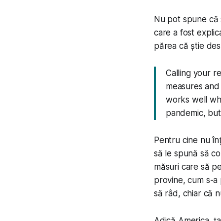
Nu pot spune că s
care a fost expli
părea că știe des
Calling your r
measures and 
works well whe
pandemic, but 
Pentru cine nu înțe
să le spună să co
măsuri care să pe
provine, cum s-a 
să râd, chiar că n
Adică America, ța