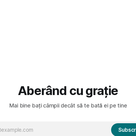
dubioasă...) 2. Băgăm la
gard la lumea care trece prin
avut, în schimb, o belea
Aberând cu grație
Mai bine bați câmpii decât să te bată ei pe tine
Subscr