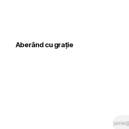
îndrăgostesc de el. Nu mi-a plăcut faptul
latră prin 
zonă). Am 
Aberând cu grație