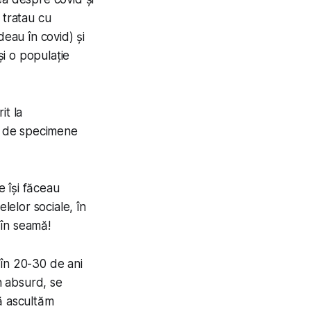
 tratau cu
deau
în covid) și
și o populație
it la
in de specimene
 își făceau
elor sociale, în
 în seamă!
 în 20-30 de ani
n absurd, se
ă ascultăm