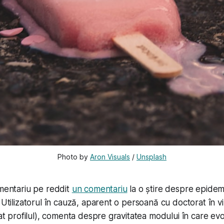
Photo by 
Aron Visuals
 / 
Unsplash
omentariu pe reddit
un comentariu
la o știre despre epidem
 Utilizatorul în cauză, aparent o persoană cu doctorat în v
cat profilul), comenta despre gravitatea modului în care evol