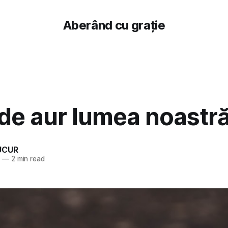
Aberând cu grație
 de aur lumea noastră
UCUR
5
—
2 min read