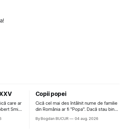
a!
LXXV
Copii popei
ică care ar
Cică cel mai des întâlnit nume de familie
Robert Smith
din România ar fi "Popa". Dacă stau bine
 la Crystal
să mă gândesc, am avut vecini Popa sau
6
By Bogdan BUCUR
04 aug. 2026
iese faine
colegi de școala Popa cam peste tot
tatea
deci are sens. Dexonline spune de
am
etimologia termenului de popă că ar veni