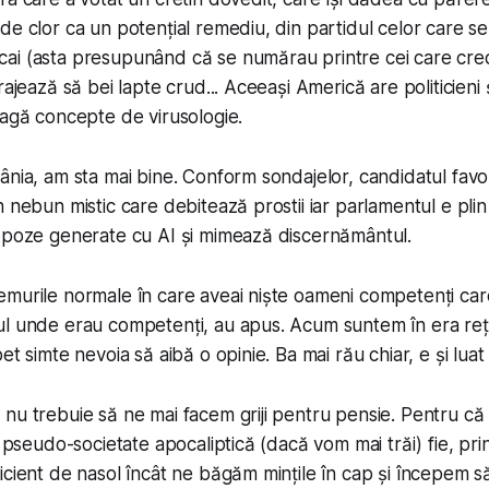
de clor ca un potențial remediu, din partidul celor care se
ai (asta presupunând că se numărau printre cei care
cre
rajează să bei lapte crud... Aceeași Americă are politicieni 
eagă concepte de virusologie.
ânia, am sta mai bine. Conform sondajelor, candidatul favor
n nebun mistic care debitează prostii iar parlamentul e pl
a poze generate cu AI și mimează discernământul.
murile normale în care aveai niște oameni competenți care
l unde erau competenți, au apus. Acum suntem în era rețel
et simte nevoia să aibă o opinie. Ba mai rău chiar, e și luat
nu trebuie să ne mai facem griji pentru pensie. Pentru că
o pseudo-societate apocaliptică (dacă vom mai trăi) fie, pri
icient de nasol încât ne băgăm mințile în cap și începem s