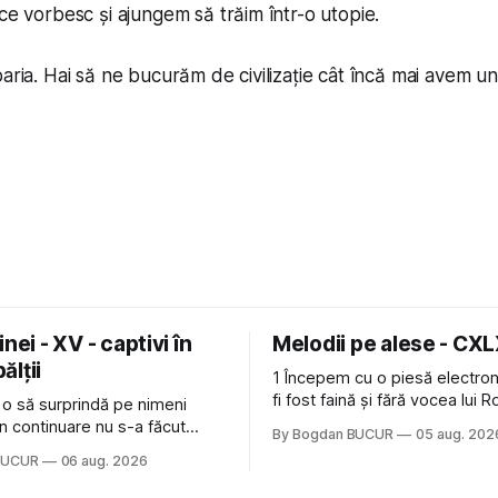
 ce vorbesc și ajungem să trăim într-o utopie.
aria. Hai să ne bucurăm de civilizație cât încă mai avem un
nei - XV - captivi în
Melodii pe alese - CX
bălții
1 Începem cu o piesă electron
fi fost faină și fără vocea lui 
 o să surprindă pe nimeni
de la The Cure: Not In Love de
n continuare nu s-a făcut
By Bogdan BUCUR
05 aug. 202
Castles, o formație cu multe p
u mult trâmbițatul parc (în
BUCUR
06 aug. 2026
(păcat că s-a dovedit că jumă
ptul că potăile apărute acolo
masculină a acelui duo era c
ară au făcut între timp pui și