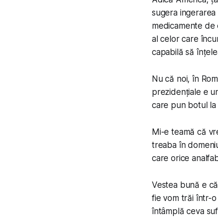
sugera ingerarea 
medicamente de c
al celor care încu
capabilă să înțel
Nu că noi, în Rom
prezidențiale e u
care pun botul l
Mi-e teamă că vre
treaba în domeniu
care orice analfab
Vestea bună e că 
fie vom trăi într-
întâmplă ceva suf