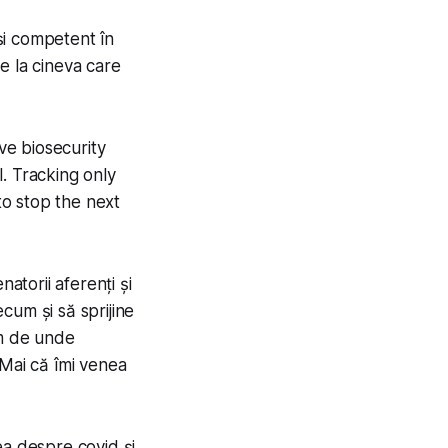
și competent în
e la cineva care
ve biosecurity
. Tracking only
to stop the next
natorii aferenți și
cum și să sprijine
am de unde
 Mai că îmi venea
ea despre covid și